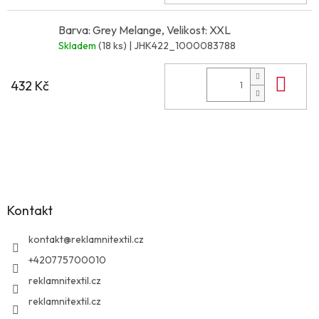
Barva: Grey Melange, Velikost: XXL
Skladem
(18 ks)
| JHK422_1000083788
Do 
432 Kč
Z
á
p
a
Kontakt
t
í
kontakt
@
reklamnitextil.cz
+420775700010
reklamnitextil.cz
reklamnitextil.cz