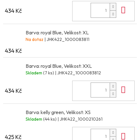
Do 
434 Kč
Barva: royal Blue, Velikost: XL
Na dotaz
| JHK422_1000083811
434 Kč
Barva: royal Blue, Velikost: XXL
Skladem
(7 ks)
| JHK422_1000083812
Do 
434 Kč
Barva: kelly green, Velikost: XS
Skladem
(44 ks)
| JHK422_1000210261
Do 
425 Kč