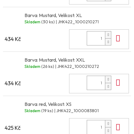
Barva: Mustard, Velikost: XL
Skladem
(30 ks)
| JHK422_1000210271
Do 
434 Kč
Barva: Mustard, Velikost: XXL
Skladem
(26 ks)
| JHK422_1000210272
Do 
434 Kč
Barva: red, Velikost: XS
Skladem
(19 ks)
| JHK422_1000083801
Do 
425 Kč