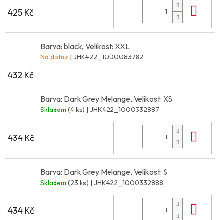
Do 
425 Kč
Barva: black, Velikost: XXL
Na dotaz
| JHK422_1000083782
432 Kč
Barva: Dark Grey Melange, Velikost: XS
Skladem
(4 ks)
| JHK422_1000332887
Do 
434 Kč
Barva: Dark Grey Melange, Velikost: S
Skladem
(23 ks)
| JHK422_1000332888
Do 
434 Kč