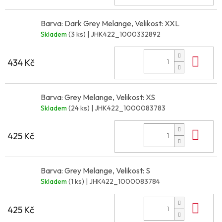
Barva: Dark Grey Melange, Velikost: XXL
Skladem
(3 ks)
| JHK422_1000332892
Do 
434 Kč
Barva: Grey Melange, Velikost: XS
Skladem
(24 ks)
| JHK422_1000083783
Do 
425 Kč
Barva: Grey Melange, Velikost: S
Skladem
(1 ks)
| JHK422_1000083784
Do 
425 Kč