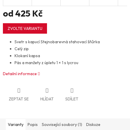
od
425 Kč
Měrná
cena:
ZVOLTE VARIANTU
Svetr s kapucí Stejnobarevná stahovací šňůrka
Celý zip
Klokaní kapsa
Pás a manžety z úpletu 1 × 1 s lycrou
Detailní informace
ZEPTAT SE
HLÍDAT
SDÍLET
Varianty
Popis
Související soubory (1)
Diskuze