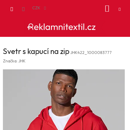
Přejít
NÁKUP
na
CZK
obsah
KOŠÍK
Svetr s kapucí na zip
JHK422_1000083777
Značka:
JHK