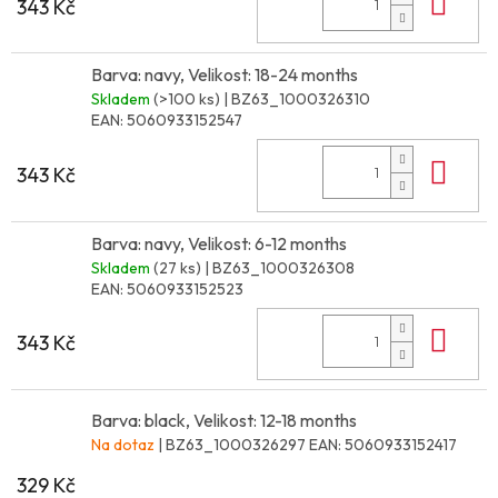
Do 
343 Kč
Barva: navy, Velikost: 18-24 months
Skladem
(>100 ks)
| BZ63_1000326310
EAN:
5060933152547
Do 
343 Kč
Barva: navy, Velikost: 6-12 months
Skladem
(27 ks)
| BZ63_1000326308
EAN:
5060933152523
Do 
343 Kč
Barva: black, Velikost: 12-18 months
Na dotaz
| BZ63_1000326297
EAN:
5060933152417
329 Kč