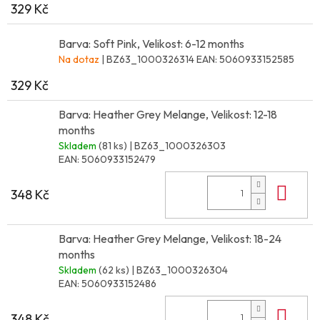
329 Kč
Barva: Soft Pink, Velikost: 6-12 months
Na dotaz
| BZ63_1000326314
EAN:
5060933152585
329 Kč
Barva: Heather Grey Melange, Velikost: 12-18
months
Skladem
(81 ks)
| BZ63_1000326303
EAN:
5060933152479
Do 
348 Kč
Barva: Heather Grey Melange, Velikost: 18-24
months
Skladem
(62 ks)
| BZ63_1000326304
EAN:
5060933152486
Do 
348 Kč