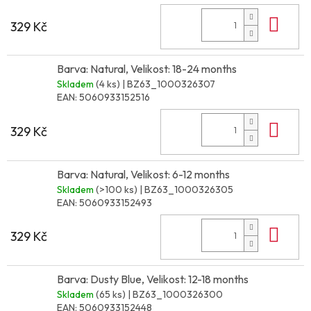
Do 
329 Kč
Barva: Natural, Velikost: 18-24 months
Skladem
(4 ks)
| BZ63_1000326307
EAN:
5060933152516
Do 
329 Kč
Barva: Natural, Velikost: 6-12 months
Skladem
(>100 ks)
| BZ63_1000326305
EAN:
5060933152493
Do 
329 Kč
Barva: Dusty Blue, Velikost: 12-18 months
Skladem
(65 ks)
| BZ63_1000326300
EAN:
5060933152448