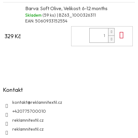
Barva: Soft Olive, Velikost: 6-12 months
Skladem
(59 ks)
| BZ63_1000326311
EAN:
5060933152554
Do 
329 Kč
Z
á
p
a
Kontakt
t
í
kontakt
@
reklamnitextil.cz
+420775700010
reklamnitextil.cz
reklamnitextil.cz