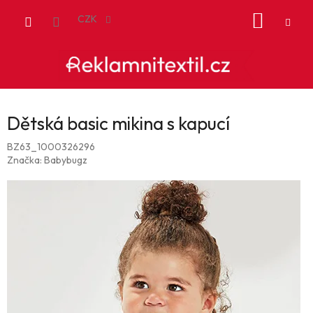
Přejít
NÁKUP
na
CZK
obsah
KOŠÍK
Dětská basic mikina s kapucí
BZ63_1000326296
Značka:
Babybugz