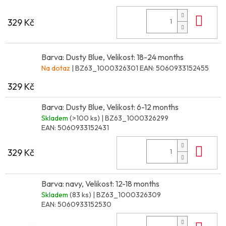
Do 
329 Kč
Barva: Dusty Blue, Velikost: 18-24 months
Na dotaz
| BZ63_1000326301
EAN:
5060933152455
329 Kč
Barva: Dusty Blue, Velikost: 6-12 months
Skladem
(>100 ks)
| BZ63_1000326299
EAN:
5060933152431
Do 
329 Kč
Barva: navy, Velikost: 12-18 months
Skladem
(83 ks)
| BZ63_1000326309
EAN:
5060933152530