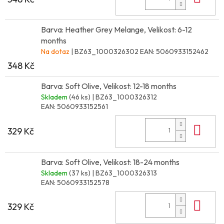
Barva: Heather Grey Melange, Velikost: 6-12
months
Na dotaz
| BZ63_1000326302
EAN:
5060933152462
348 Kč
Barva: Soft Olive, Velikost: 12-18 months
Skladem
(46 ks)
| BZ63_1000326312
EAN:
5060933152561
Do 
329 Kč
Barva: Soft Olive, Velikost: 18-24 months
Skladem
(37 ks)
| BZ63_1000326313
EAN:
5060933152578
Do 
329 Kč