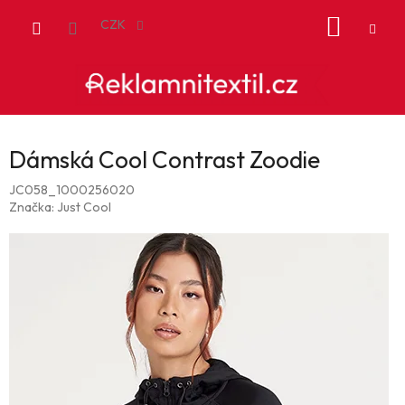
Přejít
NÁKUP
na
CZK
obsah
KOŠÍK
Dámská Cool Contrast Zoodie
JC058_1000256020
Značka:
Just Cool