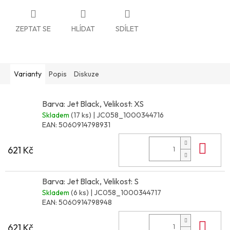
ZEPTAT SE
HLÍDAT
SDÍLET
Varianty
Popis
Diskuze
Barva: Jet Black, Velikost: XS
Skladem
(17 ks)
| JC058_1000344716
EAN:
5060914798931
Do 
621 Kč
Barva: Jet Black, Velikost: S
Skladem
(6 ks)
| JC058_1000344717
EAN:
5060914798948
Do 
621 Kč