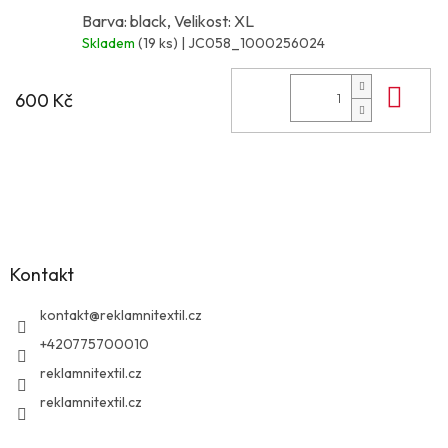
Barva: black, Velikost: XL
Skladem
(19 ks)
| JC058_1000256024
Do 
600 Kč
Z
á
p
a
Kontakt
t
í
kontakt
@
reklamnitextil.cz
+420775700010
reklamnitextil.cz
reklamnitextil.cz