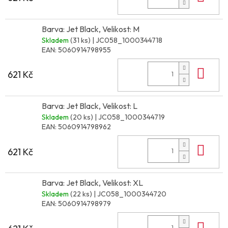
Barva: Jet Black, Velikost: M
Skladem
(31 ks)
| JC058_1000344718
EAN:
5060914798955
Do 
621 Kč
Barva: Jet Black, Velikost: L
Skladem
(20 ks)
| JC058_1000344719
EAN:
5060914798962
Do 
621 Kč
Barva: Jet Black, Velikost: XL
Skladem
(22 ks)
| JC058_1000344720
EAN:
5060914798979
Do 