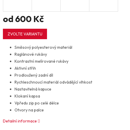
od
600 Kč
Měrná
cena:
ZVOLTE VARIANTU
Směsový polyesterový materiál
Raglánové rukávy
Kontrastní melírované rukávy
Aktivní střih
Prodloužený zadní díl
Rychleschnoucí materiál odvádějící vlhkost
Nastavitelná kapuce
Klokaní kapsa
Vpředu zip po celé délce
Otvory na palce
Detailní informace