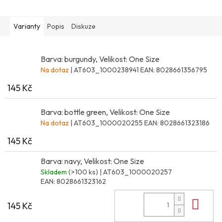
Varianty
Popis
Diskuze
Barva: burgundy, Velikost: One Size
Na dotaz
| AT603_1000238941
EAN:
8028661356795
145 Kč
Barva: bottle green, Velikost: One Size
Na dotaz
| AT603_1000020255
EAN:
8028661323186
145 Kč
Barva: navy, Velikost: One Size
Skladem
(>100 ks)
| AT603_1000020257
EAN:
8028661323162
Do 
145 Kč