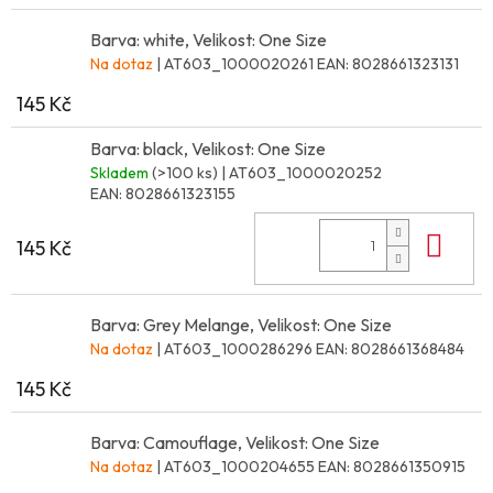
Barva: white, Velikost: One Size
Na dotaz
| AT603_1000020261
EAN:
8028661323131
145 Kč
Barva: black, Velikost: One Size
Skladem
(>100 ks)
| AT603_1000020252
EAN:
8028661323155
Do 
145 Kč
Barva: Grey Melange, Velikost: One Size
Na dotaz
| AT603_1000286296
EAN:
8028661368484
145 Kč
Barva: Camouflage, Velikost: One Size
Na dotaz
| AT603_1000204655
EAN:
8028661350915