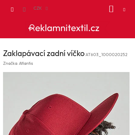
Přejít
NÁKUP
na
CZK
obsah
KOŠÍK
Zaklapávací zadní víčko
AT603_1000020252
Značka:
Atlantis