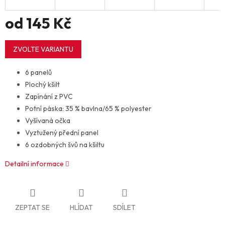
od
145 Kč
Měrná
cena:
ZVOLTE VARIANTU
6 panelů
Plochý kšilt
Zapínání z PVC
Potní páska: 35 % bavlna/65 % polyester
Vyšívaná očka
Vyztužený přední panel
6 ozdobných švů na kšiltu
Detailní informace
ZEPTAT SE
HLÍDAT
SDÍLET