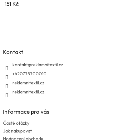
151 Kč
Z
á
p
a
Kontakt
t
í
kontakt
@
reklamnitextil.cz
+420775700010
reklamnitextil.cz
reklamnitextil.cz
Informace pro vás
Časté otázky
Jak nakupovat
Hodnocení obchodu