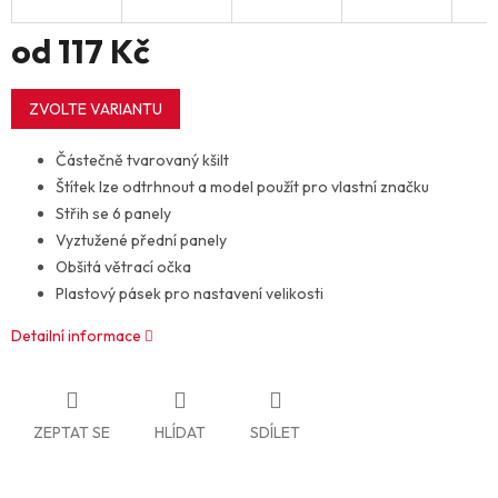
od
117 Kč
Měrná
cena:
ZVOLTE VARIANTU
Částečně tvarovaný kšilt
Štítek lze odtrhnout a model použít pro vlastní značku
Střih se 6 panely
Vyztužené přední panely
Obšitá větrací očka
Plastový pásek pro nastavení velikosti
Detailní informace
ZEPTAT SE
HLÍDAT
SDÍLET