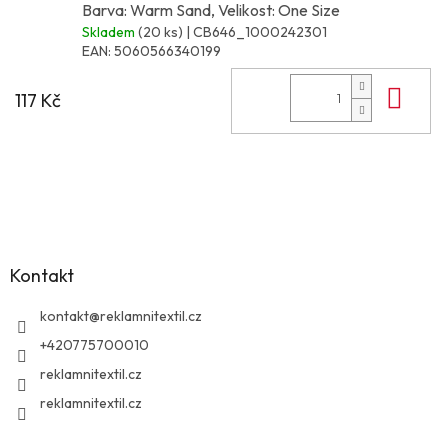
Barva: Warm Sand, Velikost: One Size
Skladem
(20 ks)
| CB646_1000242301
EAN:
5060566340199
Do 
117 Kč
Z
á
p
a
Kontakt
t
í
kontakt
@
reklamnitextil.cz
+420775700010
reklamnitextil.cz
reklamnitextil.cz