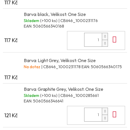
117 Kč
Barva: black, Velikost: One Size
Skladem
(>100 ks)
| CB646_1000231176
EAN:
5060566340168
Do 
117 Kč
Barva: Light Grey, Velikost: One Size
Na dotaz
| CB646_1000231178
EAN:
5060566340175
117 Kč
Barva: Graphite Grey, Velikost: One Size
Skladem
(>100 ks)
| CB646_1000285661
EAN:
5060566346641
Do 
121 Kč