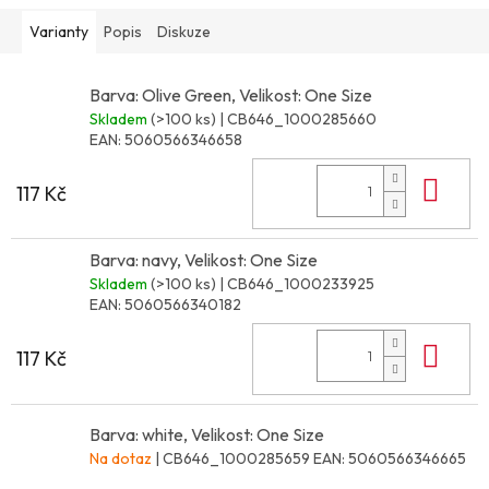
Varianty
Popis
Diskuze
Barva: Olive Green, Velikost: One Size
Skladem
(>100 ks)
| CB646_1000285660
EAN:
5060566346658
Do 
117 Kč
Barva: navy, Velikost: One Size
Skladem
(>100 ks)
| CB646_1000233925
EAN:
5060566340182
Do 
117 Kč
Barva: white, Velikost: One Size
Na dotaz
| CB646_1000285659
EAN:
5060566346665