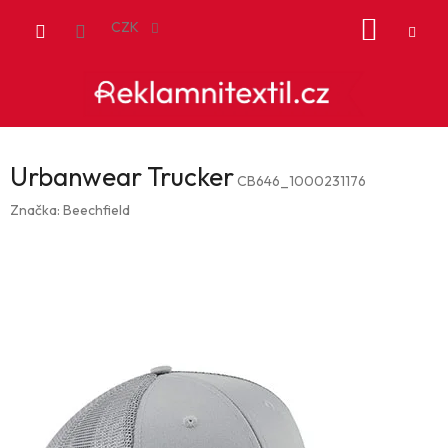
Přejít
NÁKUP
na
CZK
obsah
KOŠÍK
Urbanwear Trucker
CB646_1000231176
Značka:
Beechfield