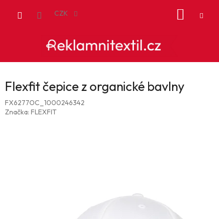
Přejít
NÁKUP
na
CZK
obsah
KOŠÍK
Flexfit čepice z organické bavlny
FX6277OC_1000246342
Značka:
FLEXFIT