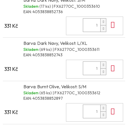
Skladem
(17 ks)
| FX6277OC_1000353610
EAN:
4053838852736
Do 
331 Kč
Barva: Dark Navy, Velikost: L/XL
Skladem
(69 ks)
| FX6277OC_1000353611
EAN:
4053838852743
Do 
331 Kč
Barva: Burnt Olive, Velikost: S/M
Skladem
(65 ks)
| FX6277OC_1000353612
EAN:
4053838852897
Do 
331 Kč