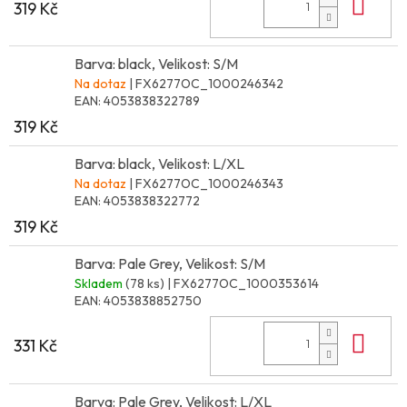
Do 
319 Kč
Barva: black, Velikost: S/M
Na dotaz
| FX6277OC_1000246342
EAN:
4053838322789
319 Kč
Barva: black, Velikost: L/XL
Na dotaz
| FX6277OC_1000246343
EAN:
4053838322772
319 Kč
Barva: Pale Grey, Velikost: S/M
Skladem
(78 ks)
| FX6277OC_1000353614
EAN:
4053838852750
Do 
331 Kč
Barva: Pale Grey, Velikost: L/XL