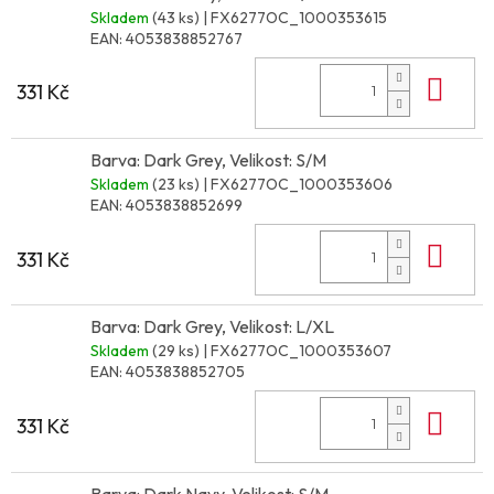
Skladem
(43 ks)
| FX6277OC_1000353615
EAN:
4053838852767
Do 
331 Kč
Barva: Dark Grey, Velikost: S/M
Skladem
(23 ks)
| FX6277OC_1000353606
EAN:
4053838852699
Do 
331 Kč
Barva: Dark Grey, Velikost: L/XL
Skladem
(29 ks)
| FX6277OC_1000353607
EAN:
4053838852705
Do 
331 Kč
Barva: Dark Navy, Velikost: S/M