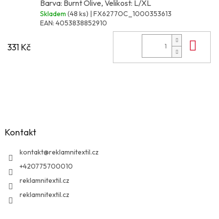
Barva: Burnt Olive, Velikost: L/XL
Skladem
(48 ks)
| FX6277OC_1000353613
EAN:
4053838852910
Do 
331 Kč
Z
á
p
a
Kontakt
t
í
kontakt
@
reklamnitextil.cz
+420775700010
reklamnitextil.cz
reklamnitextil.cz