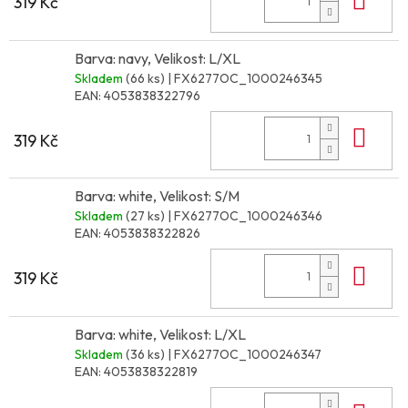
319 Kč
Barva: navy, Velikost: L/XL
Skladem
(66 ks)
| FX6277OC_1000246345
EAN:
4053838322796
Do 
319 Kč
Barva: white, Velikost: S/M
Skladem
(27 ks)
| FX6277OC_1000246346
EAN:
4053838322826
Do 
319 Kč
Barva: white, Velikost: L/XL
Skladem
(36 ks)
| FX6277OC_1000246347
EAN:
4053838322819