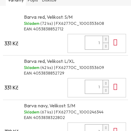
Barva: red, Velikost: S/M
Skladem
(72 ks)
| FX6277OC_1000353608
EAN:
4053838852712
Do 
331 Kč
Barva: red, Velikost: L/XL
Skladem
(42 ks)
| FX6277OC_1000353609
EAN:
4053838852729
Do 
331 Kč
Barva: navy, Velikost: S/M
Skladem
(67 ks)
| FX6277OC_1000246344
EAN:
4053838322802
Do 