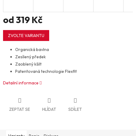
od
319 Kč
Měrná
cena:
ZVOLTE VARIANTU
Organická bavlna
Zesílený předek
Zaoblený kšilt
Patentovaná technologie Flexfit
Detailní informace
ZEPTAT SE
HLÍDAT
SDÍLET
Varianty
Popis
Diskuze