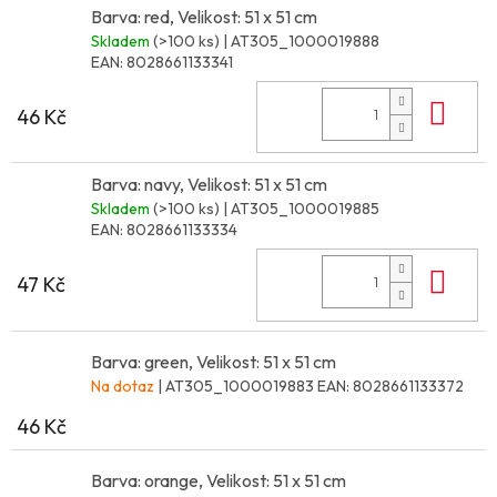
Barva: red, Velikost: 51 x 51 cm
Skladem
(>100 ks)
| AT305_1000019888
EAN:
8028661133341
Do 
46 Kč
Barva: navy, Velikost: 51 x 51 cm
Skladem
(>100 ks)
| AT305_1000019885
EAN:
8028661133334
Do 
47 Kč
Barva: green, Velikost: 51 x 51 cm
Na dotaz
| AT305_1000019883
EAN:
8028661133372
46 Kč
Barva: orange, Velikost: 51 x 51 cm