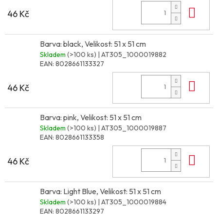
Do 
46 Kč
Barva: black, Velikost: 51 x 51 cm
Skladem
(>100 ks)
| AT305_1000019882
EAN:
8028661133327
Do 
46 Kč
Barva: pink, Velikost: 51 x 51 cm
Skladem
(>100 ks)
| AT305_1000019887
EAN:
8028661133358
Do 
46 Kč
Barva: Light Blue, Velikost: 51 x 51 cm
Skladem
(>100 ks)
| AT305_1000019884
EAN:
8028661133297