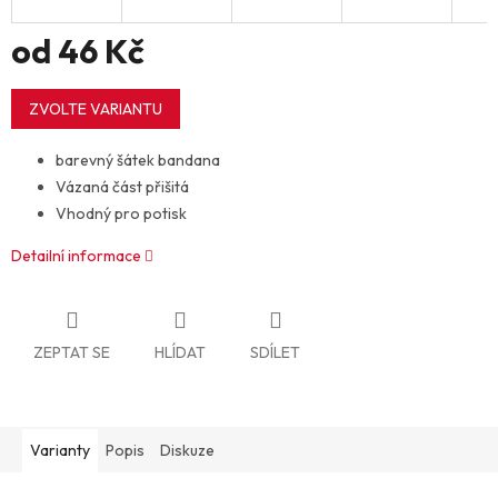
od
46 Kč
Měrná
cena:
ZVOLTE VARIANTU
barevný šátek bandana
Vázaná část přišitá
Vhodný pro potisk
Detailní informace
ZEPTAT SE
HLÍDAT
SDÍLET
Varianty
Popis
Diskuze