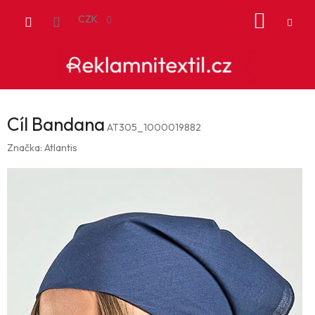
Přejít
NÁKUP
na
CZK
obsah
KOŠÍK
Cíl Bandana
AT305_1000019882
Značka:
Atlantis