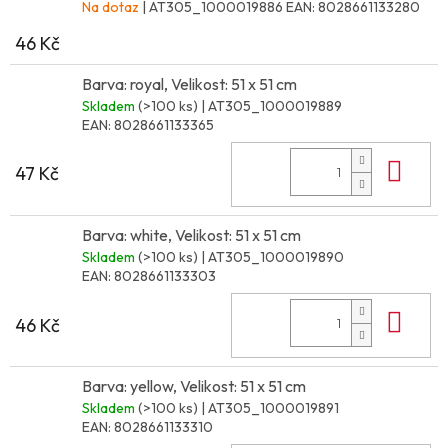
Na dotaz
| AT305_1000019886
EAN:
8028661133280
46 Kč
Barva: royal, Velikost: 51 x 51 cm
Skladem
(>100 ks)
| AT305_1000019889
EAN:
8028661133365
Do 
47 Kč
Barva: white, Velikost: 51 x 51 cm
Skladem
(>100 ks)
| AT305_1000019890
EAN:
8028661133303
Do 
46 Kč
Barva: yellow, Velikost: 51 x 51 cm
Skladem
(>100 ks)
| AT305_1000019891
EAN:
8028661133310