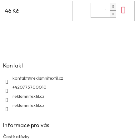
Do 
46 Kč
Z
á
p
a
Kontakt
t
í
kontakt
@
reklamnitextil.cz
+420775700010
reklamnitextil.cz
reklamnitextil.cz
Informace pro vás
Časté otázky