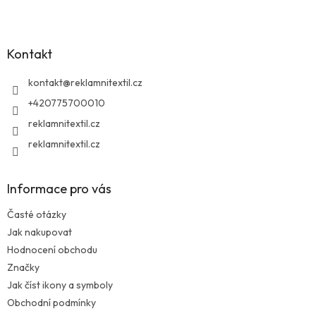
á
p
a
Kontakt
t
í
kontakt
@
reklamnitextil.cz
+420775700010
reklamnitextil.cz
reklamnitextil.cz
Informace pro vás
Časté otázky
Jak nakupovat
Hodnocení obchodu
Značky
Jak číst ikony a symboly
Obchodní podmínky