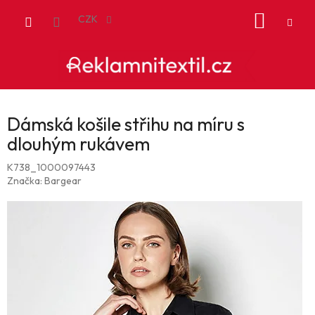
Přejít
NÁKUP
na
CZK
obsah
KOŠÍK
Dámská košile střihu na míru s
dlouhým rukávem
K738_1000097443
Značka:
Bargear