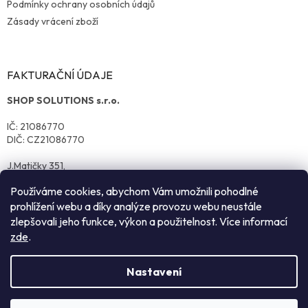
Podmínky ochrany osobních údajů
Zásady vrácení zboží
FAKTURAČNÍ ÚDAJE
SHOP SOLUTIONS s.r.o.
IČ: 21086770
DIČ: CZ21086770
J.Matičky 351,
570 01 Litomyšl
Používáme cookies, abychom Vám umožnili pohodlné
prohlížení webu a díky analýze provozu webu neustále
zlepšovali jeho funkce, výkon a použitelnost. Více informací
zde
.
Nastavení
Vytvořil Shoptet