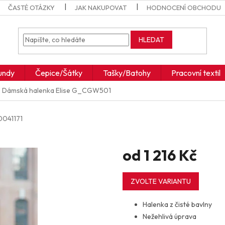
ČASTÉ OTÁZKY
JAK NAKUPOVAT
HODNOCENÍ OBCHODU
HLEDAT
undy
Čepice/Šátky
Tašky/Batohy
Pracovní textil
Dámská halenka Elise
G_CGW501
041171
od
1 216 Kč
Měrná
cena:
ZVOLTE VARIANTU
Halenka z čisté bavlny
Nežehlivá úprava