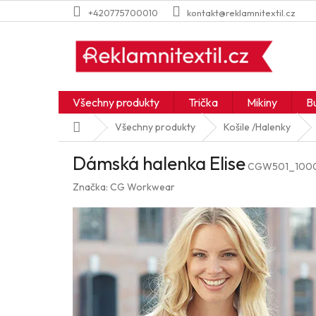
Přejít
+420775700010
kontakt@reklamnitextil.cz
na
obsah
Všechny produkty
Trička
Mikiny
B
Domů
Všechny produkty
Košile /Halenky
Dámská halenka Elise
CGW501_1000
Značka:
CG Workwear