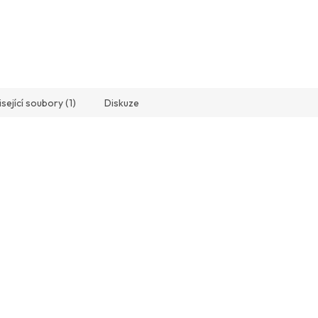
sející soubory (1)
Diskuze