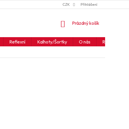
ZNAČKY
JAK ČÍST IKONY A SYMBOLY
CZK
Přihlášení
OBCHODNÍ PODM
NÁKUPNÍ
Prázdný košík
KOŠÍK
Reflexní
Kalhoty/Šortky
O nás
Realizace