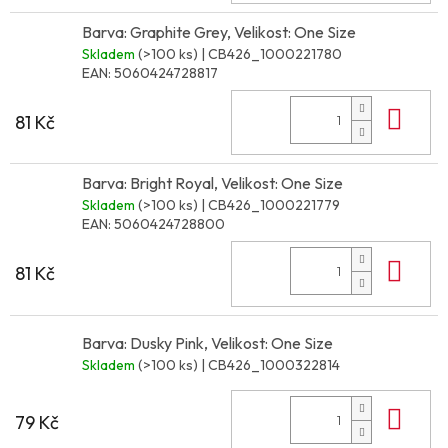
Barva: Graphite Grey, Velikost: One Size
Skladem
(>100 ks)
| CB426_1000221780
EAN:
5060424728817
Do 
81 Kč
Barva: Bright Royal, Velikost: One Size
Skladem
(>100 ks)
| CB426_1000221779
EAN:
5060424728800
Do 
81 Kč
Barva: Dusky Pink, Velikost: One Size
Skladem
(>100 ks)
| CB426_1000322814
Do 
79 Kč