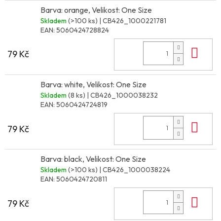
Barva: orange, Velikost: One Size
Skladem
(>100 ks)
| CB426_1000221781
EAN:
5060424728824
Do 
79 Kč
Barva: white, Velikost: One Size
Skladem
(8 ks)
| CB426_1000038232
EAN:
5060424724819
Do 
79 Kč
Barva: black, Velikost: One Size
Skladem
(>100 ks)
| CB426_1000038224
EAN:
5060424720811
Do 
79 Kč