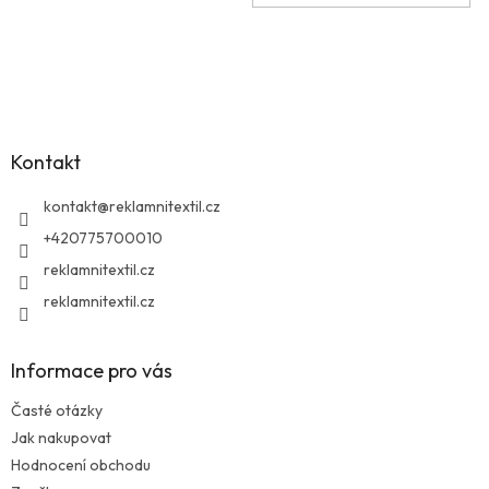
Z
á
p
a
Kontakt
t
í
kontakt
@
reklamnitextil.cz
+420775700010
reklamnitextil.cz
reklamnitextil.cz
Informace pro vás
Časté otázky
Jak nakupovat
Hodnocení obchodu