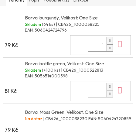
Barva: burgundy, Velikost: One Size
Skladem
(64 ks)
| CB426_1000038225
EAN:
5060424724796
Do 
79 Kč
Barva: bottle green, Velikost: One Size
Skladem
(>100 ks)
| CB426_1000322813
EAN:
5056514000598
Do 
81 Kč
Barva: Moss Green, Velikost: One Size
Na dotaz
| CB426_1000038230
EAN:
5060424720859
79 Kč