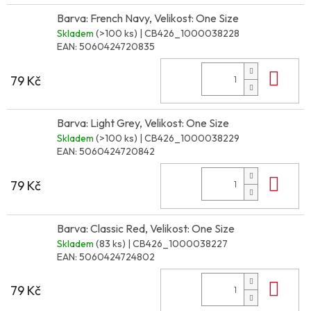
Barva: French Navy, Velikost: One Size
Skladem
(>100 ks)
| CB426_1000038228
EAN:
5060424720835
Do 
79 Kč
Barva: Light Grey, Velikost: One Size
Skladem
(>100 ks)
| CB426_1000038229
EAN:
5060424720842
Do 
79 Kč
Barva: Classic Red, Velikost: One Size
Skladem
(83 ks)
| CB426_1000038227
EAN:
5060424724802
Do 
79 Kč