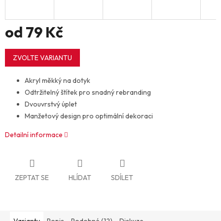
od
79 Kč
Měrná
cena:
ZVOLTE VARIANTU
Akryl měkký na dotyk
Odtržitelný štítek pro snadný rebranding
Dvouvrstvý úplet
Manžetový design pro optimální dekoraci
Detailní informace
ZEPTAT SE
HLÍDAT
SDÍLET
Varianty
Popis
Podobné (12)
Diskuze