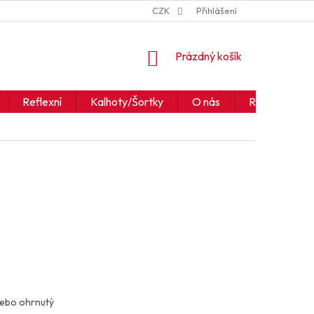
ZNAČKY
JAK ČÍST IKONY A SYMBOLY
CZK
Přihlášení
OBCHODNÍ PODM
NÁKUPNÍ
Prázdný košík
KOŠÍK
Reflexní
Kalhoty/Šortky
O nás
Realizace
nebo ohrnutý