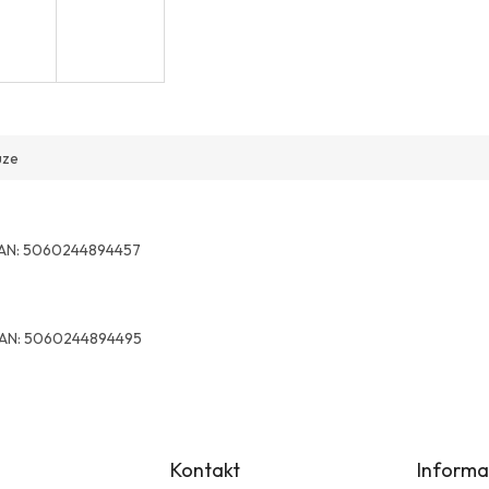
uze
AN:
5060244894457
AN:
5060244894495
Kontakt
Informa