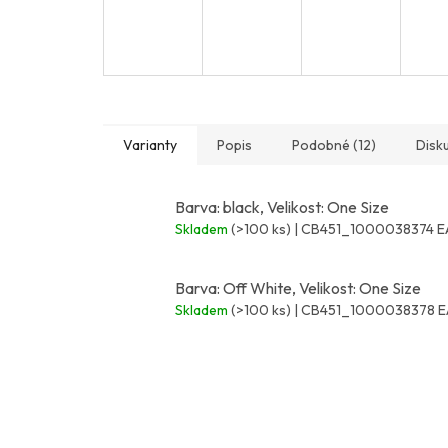
Varianty
Popis
Podobné (12)
Disk
Barva: black, Velikost: One Size
Skladem
(>100 ks)
| CB451_1000038374
E
Barva: Off White, Velikost: One Size
Skladem
(>100 ks)
| CB451_1000038378
E
Z
á
p