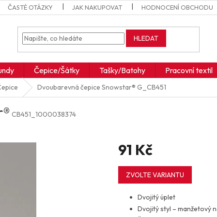
ČASTÉ OTÁZKY
JAK NAKUPOVAT
HODNOCENÍ OBCHODU
HLEDAT
undy
Čepice/Šátky
Tašky/Batohy
Pracovní textil
Čepice
Dvoubarevná čepice Snowstar®
G_CB451
r®
CB451_1000038374
91 Kč
Měrná
cena:
ZVOLTE VARIANTU
Dvojitý úplet
Dvojitý styl – manžetový 