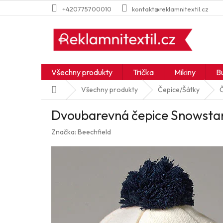
Přejít
+420775700010
kontakt@reklamnitextil.cz
na
obsah
Všechny produkty
Trička
Mikiny
B
Domů
Všechny produkty
Čepice/Šátky
Dvoubarevná čepice Snowsta
Značka:
Beechfield