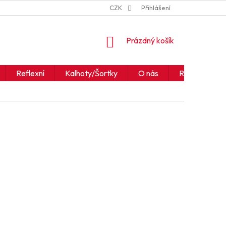
ZNAČKY
JAK ČÍST IKONY A SYMBOLY
CZK
Přihlášení
OBCHODNÍ PODM
NÁKUPNÍ
Prázdný košík
KOŠÍK
Reflexní
Kalhoty/Šortky
O nás
Realizace