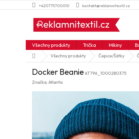
Přejít
+420775700010
kontakt@reklamnitextil.cz
na
obsah
Všechny produkty
Trička
Mikiny
B
Domů
Všechny produkty
Čepice/Šátky
Docker Beanie
AT796_1000280375
Značka:
Atlantis