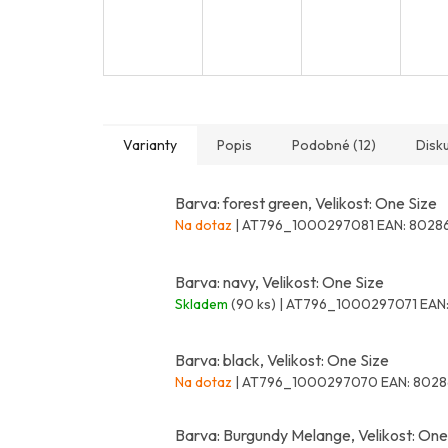
Varianty
Popis
Podobné (12)
Disk
Barva: forest green, Velikost: One Size
Na dotaz
| AT796_1000297081
EAN:
80286
Barva: navy, Velikost: One Size
Skladem
(90 ks)
| AT796_1000297071
EAN
Barva: black, Velikost: One Size
Na dotaz
| AT796_1000297070
EAN:
8028
Barva: Burgundy Melange, Velikost: One