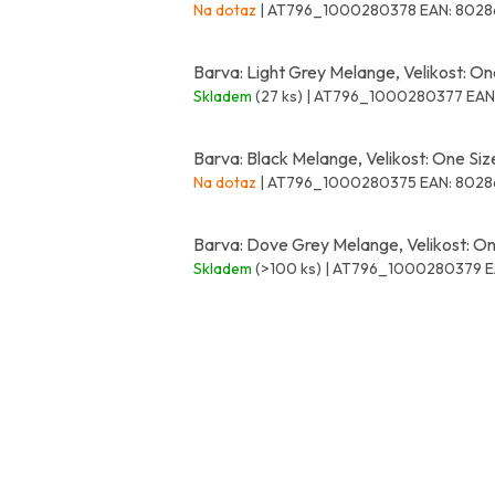
Na dotaz
| AT796_1000280378
EAN:
8028
Barva: Light Grey Melange, Velikost: On
Skladem
(27 ks)
| AT796_1000280377
EAN
Barva: Black Melange, Velikost: One Siz
Na dotaz
| AT796_1000280375
EAN:
8028
Barva: Dove Grey Melange, Velikost: On
Skladem
(>100 ks)
| AT796_1000280379
E
Z
á
p
a
t
í