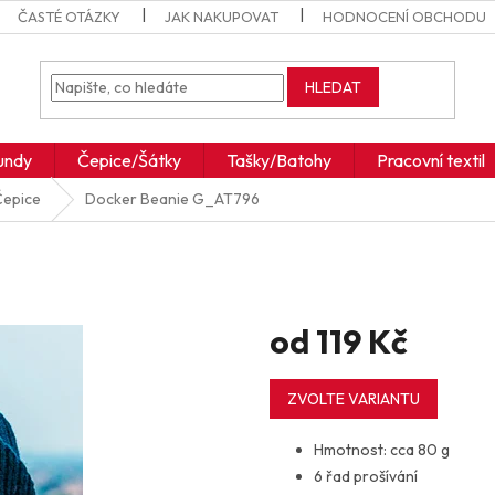
ČASTÉ OTÁZKY
JAK NAKUPOVAT
HODNOCENÍ OBCHODU
HLEDAT
undy
Čepice/Šátky
Tašky/Batohy
Pracovní textil
Čepice
Docker Beanie
G_AT796
od
119 Kč
Měrná
cena:
ZVOLTE VARIANTU
Hmotnost: cca 80 g
6 řad prošívání