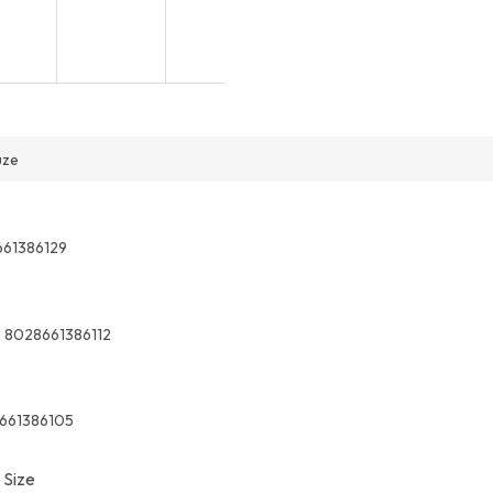
uze
61386129
:
8028661386112
661386105
 Size