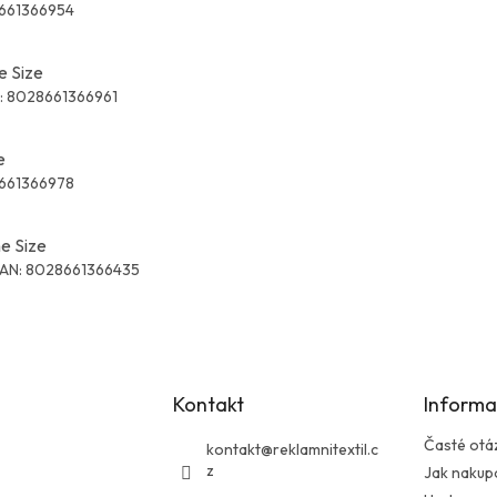
661366954
e Size
:
8028661366961
e
661366978
e Size
AN:
8028661366435
Kontakt
Informa
Časté otá
kontakt
@
reklamnitextil.c
z
Jak nakup