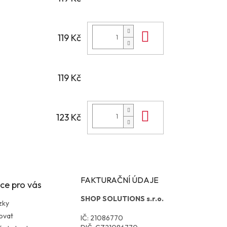
Do košíku
119 Kč
119 Kč
Do košíku
123 Kč
FAKTURAČNÍ ÚDAJE
ce pro vás
SHOP SOLUTIONS s.r.o.
zky
ovat
IČ: 21086770