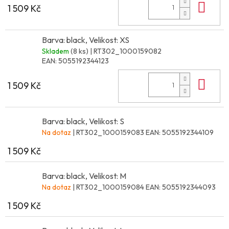
Do 
1 509 Kč
Barva: black, Velikost: XS
Skladem
(8 ks)
| RT302_1000159082
EAN:
5055192344123
Do 
1 509 Kč
Barva: black, Velikost: S
Na dotaz
| RT302_1000159083
EAN:
5055192344109
1 509 Kč
Barva: black, Velikost: M
Na dotaz
| RT302_1000159084
EAN:
5055192344093
1 509 Kč