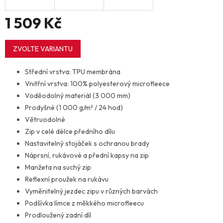
1 509 Kč
Měrná
cena:
ZVOLTE VARIANTU
Střední vrstva: TPU membrána
Vnitřní vrstva: 100% polyesterový microfleece
Voděodolný materiál (3 000 mm)
Prodyšné (1 000 g/m² / 24 hod)
Větruodolné
Zip v celé délce předního dílu
Nastavitelný stojáček s ochranou brady
Náprsní, rukávové a přední kapsy na zip
Manžeta na suchý zip
Reflexní proužek na rukávu
Vyměnitelný jezdec zipu v různých barvách
Podšívka límce z měkkého microfleecu
Prodloužený zadní díl