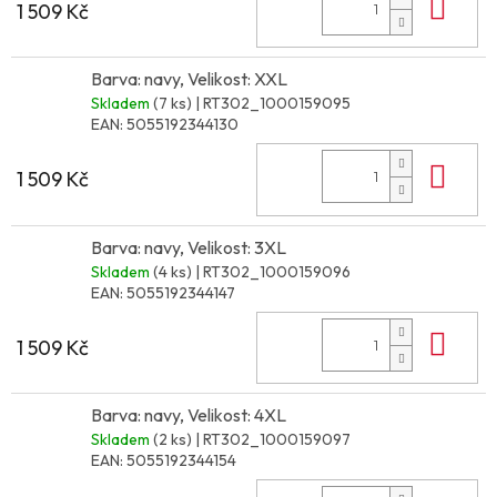
Do 
1 509 Kč
Barva: navy, Velikost: XXL
Skladem
(7 ks)
| RT302_1000159095
EAN:
5055192344130
Do 
1 509 Kč
Barva: navy, Velikost: 3XL
Skladem
(4 ks)
| RT302_1000159096
EAN:
5055192344147
Do 
1 509 Kč
Barva: navy, Velikost: 4XL
Skladem
(2 ks)
| RT302_1000159097
EAN:
5055192344154