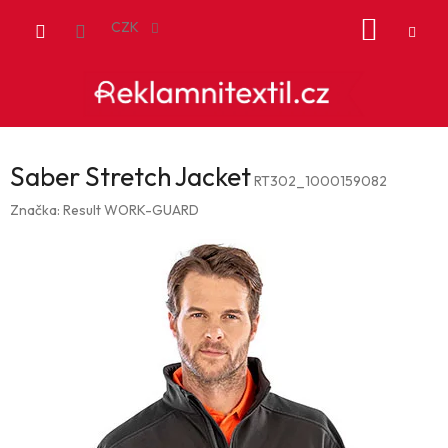
Přejít
NÁKUP
na
CZK
obsah
KOŠÍK
Saber Stretch Jacket
RT302_1000159082
Značka:
Result WORK-GUARD