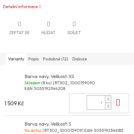
Detailní informace
ZEPTAT SE
HLÍDAT
SDÍLET
Varianty
Popis
Podobné (12)
Diskuze
Barva: navy, Velikost: XS
Skladem
(8 ks)
| RT302_1000159090
EAN:
5055192344208
Do 
1 509 Kč
Barva: navy, Velikost: S
Na dotaz
| RT302_1000159091
EAN:
5055192344185