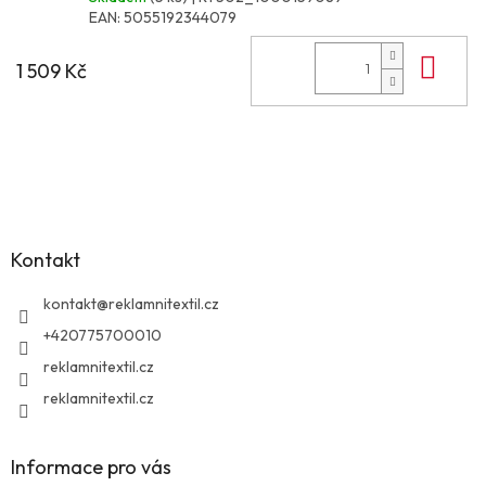
EAN:
5055192344079
Do 
1 509 Kč
Z
á
p
a
Kontakt
t
í
kontakt
@
reklamnitextil.cz
+420775700010
reklamnitextil.cz
reklamnitextil.cz
Informace pro vás