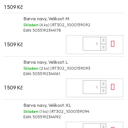
1 509 Kč
Barva: navy, Velikost: M
Skladem
(6 ks)
| RT302_1000159092
EAN:
5055192344178
Do 
1 509 Kč
Barva: navy, Velikost: L
Skladem
(2 ks)
| RT302_1000159093
EAN:
5055192344161
Do 
1 509 Kč
Barva: navy, Velikost: XL
Skladem
(1 ks)
| RT302_1000159094
EAN:
5055192344192