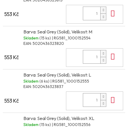
EAN:
5020436323813
Do 
553 Kč
Barva: Seal Grey (Solid), Velikost: M
Skladem
(15 ks)
| RG581_1000152554
EAN:
5020436323820
Do 
553 Kč
Barva: Seal Grey (Solid), Velikost: L
Skladem
(6 ks)
| RG581_1000152555
EAN:
5020436323837
Do 
553 Kč
Barva: Seal Grey (Solid), Velikost: XL
Skladem
(15 ks)
| RG581_1000152556