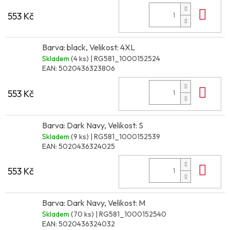
Do 
553 Kč
Barva: black, Velikost: 4XL
Skladem
(4 ks)
| RG581_1000152524
EAN:
5020436323806
Do 
553 Kč
Barva: Dark Navy, Velikost: S
Skladem
(9 ks)
| RG581_1000152539
EAN:
5020436324025
Do 
553 Kč
Barva: Dark Navy, Velikost: M
Skladem
(70 ks)
| RG581_1000152540
EAN:
5020436324032