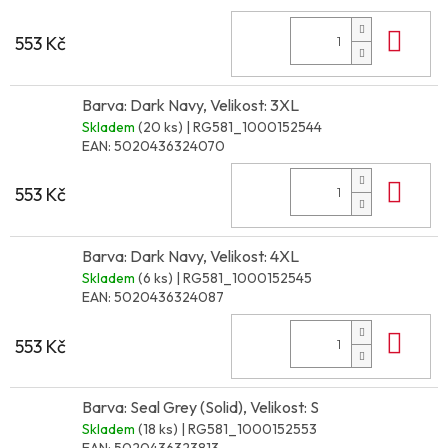
Do 
553 Kč
Barva: Dark Navy, Velikost: 3XL
Skladem
(20 ks)
| RG581_1000152544
EAN:
5020436324070
Do 
553 Kč
Barva: Dark Navy, Velikost: 4XL
Skladem
(6 ks)
| RG581_1000152545
EAN:
5020436324087
Do 
553 Kč
Barva: Seal Grey (Solid), Velikost: S
Skladem
(18 ks)
| RG581_1000152553