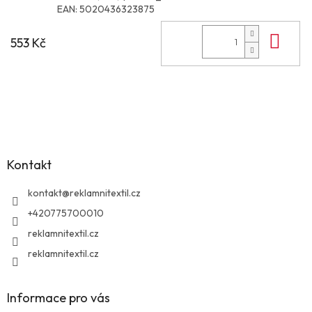
EAN:
5020436323875
Do 
553 Kč
Z
á
p
a
Kontakt
t
í
kontakt
@
reklamnitextil.cz
+420775700010
reklamnitextil.cz
reklamnitextil.cz
Informace pro vás