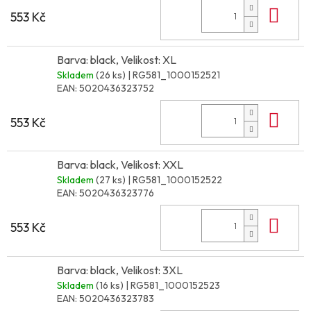
Do 
553 Kč
Barva: black, Velikost: XL
Skladem
(26 ks)
| RG581_1000152521
EAN:
5020436323752
Do 
553 Kč
Barva: black, Velikost: XXL
Skladem
(27 ks)
| RG581_1000152522
EAN:
5020436323776
Do 
553 Kč
Barva: black, Velikost: 3XL
Skladem
(16 ks)
| RG581_1000152523
EAN:
5020436323783