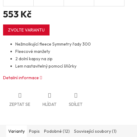
553 Kč
Měrná
cena:
ZVOLTE VARIANTU
Nežmolkující fleece Symmetry řady 300
Fleecové manžety
2 dolní kapsy na zip
Lem nastavitelný pomocí šňůrky
Detailní informace
ZEPTAT SE
HLÍDAT
SDÍLET
Varianty
Popis
Podobné (12)
Související soubory (1)