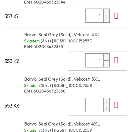
EAN:
5020436323844
Do 
553 Kč
Barva: Seal Grey (Solid), Velikost: XXL
Skladem
(6 ks)
| RG581_1000152557
EAN:
5020436323851
Do 
553 Kč
Barva: Seal Grey (Solid), Velikost: 3XL
Skladem
(8 ks)
| RG581_1000152558
EAN:
5020436323868
Do 
553 Kč
Barva: Seal Grey (Solid), Velikost: 4XL
Skladem
(3 ks)
| RG581_1000152559