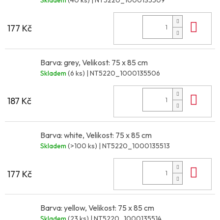
Skladem
(40 ks)
| NT5220_1000135509
Do 
177 Kč
Barva: grey, Velikost: 75 x 85 cm
Skladem
(6 ks)
| NT5220_1000135506
Do 
187 Kč
Barva: white, Velikost: 75 x 85 cm
Skladem
(>100 ks)
| NT5220_1000135513
Do 
177 Kč
Barva: yellow, Velikost: 75 x 85 cm
Skladem
(23 ks)
| NT5220_1000135514