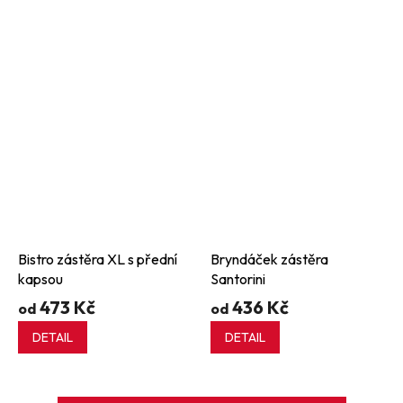
Bistro zástěra XL s přední
Bryndáček zástěra
kapsou
Santorini
473 Kč
436 Kč
od
od
DETAIL
DETAIL