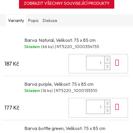
ZOBRAZIT VŠECHNY SOUVISEJÍCÍ PRODUKTY
Varianty
Popis
Diskuze
Barva: Natural, Velikost: 75 x 85 cm
Skladem
(66 ks)
| NT5220_1000354755
Do 
187 Kč
Barva: purple, Velikost: 75 x 85 cm
Skladem
(16 ks)
| NT5220_1000135510
Do 
177 Kč
Barva: bottle green, Velikost: 75 x 85 cm