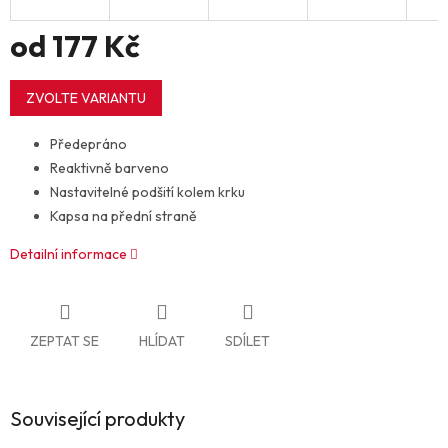
od
177 Kč
Měrná
cena:
ZVOLTE VARIANTU
Předepráno
Reaktivně barveno
Nastavitelné podšití kolem krku
Kapsa na přední straně
Detailní informace
ZEPTAT SE
HLÍDAT
SDÍLET
Související produkty