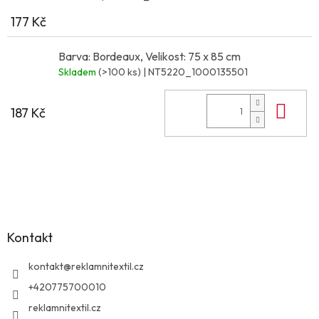
177 Kč
Barva: Bordeaux, Velikost: 75 x 85 cm
Skladem
(>100 ks)
| NT5220_1000135501
Do 
187 Kč
Z
á
p
a
Kontakt
t
í
kontakt
@
reklamnitextil.cz
+420775700010
reklamnitextil.cz