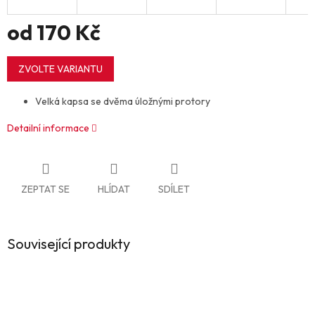
od
170 Kč
Měrná
cena:
ZVOLTE VARIANTU
Velká kapsa se dvěma úložnými protory
Detailní informace
ZEPTAT SE
HLÍDAT
SDÍLET
Související produkty