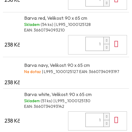
Barva: red, Velikost: 90 x 65 cm
Skladem
(54 ks)
| L995_1000125128
EAN:
3660734093210
Do 
238 Kč
Barva: navy, Velikost: 90 x 65 cm
Na dotaz
| L995_1000125127
EAN:
3660734093197
238 Kč
Barva: white, Velikost: 90 x 65 cm
Skladem
(51 ks)
| L995_1000125130
EAN:
3660734093142
Do 
238 Kč