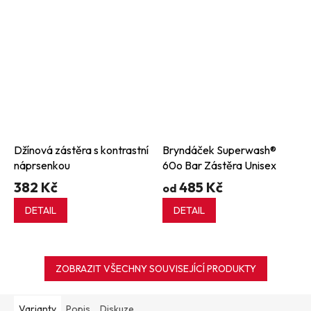
Džínová zástěra s kontrastní
Bryndáček Superwash®
náprsenkou
60o Bar Zástěra Unisex
382 Kč
485 Kč
od
DETAIL
DETAIL
ZOBRAZIT VŠECHNY SOUVISEJÍCÍ PRODUKTY
Varianty
Popis
Diskuze