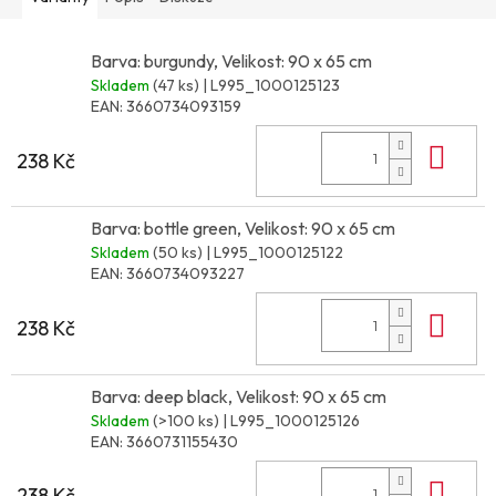
Barva: burgundy, Velikost: 90 x 65 cm
Skladem
(47 ks)
| L995_1000125123
EAN:
3660734093159
Do 
238 Kč
Barva: bottle green, Velikost: 90 x 65 cm
Skladem
(50 ks)
| L995_1000125122
EAN:
3660734093227
Do 
238 Kč
Barva: deep black, Velikost: 90 x 65 cm
Skladem
(>100 ks)
| L995_1000125126
EAN:
3660731155430
Do 
238 Kč