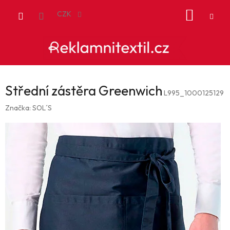
Přejít
NÁKUP
na
CZK
obsah
KOŠÍK
Střední zástěra Greenwich
L995_1000125129
Značka:
SOL´S