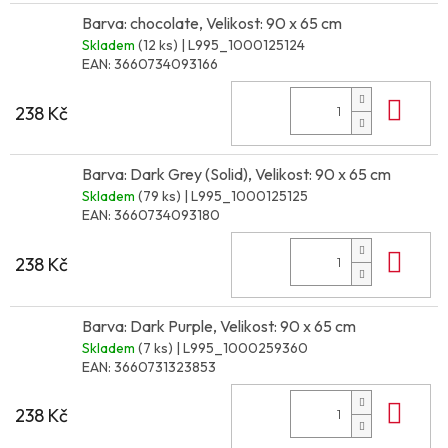
Barva: chocolate, Velikost: 90 x 65 cm
Skladem
(12 ks)
| L995_1000125124
EAN:
3660734093166
Do 
238 Kč
Barva: Dark Grey (Solid), Velikost: 90 x 65 cm
Skladem
(79 ks)
| L995_1000125125
EAN:
3660734093180
Do 
238 Kč
Barva: Dark Purple, Velikost: 90 x 65 cm
Skladem
(7 ks)
| L995_1000259360
EAN:
3660731323853
Do 
238 Kč