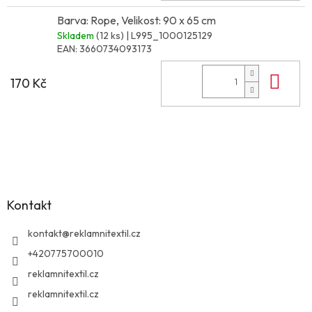
Barva: Rope, Velikost: 90 x 65 cm
Skladem
(12 ks)
| L995_1000125129
EAN:
3660734093173
Do 
170 Kč
Z
á
p
a
Kontakt
t
í
kontakt
@
reklamnitextil.cz
+420775700010
reklamnitextil.cz
reklamnitextil.cz