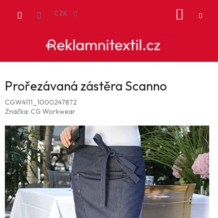
Přejít
NÁKUP
na
CZK
obsah
KOŠÍK
Prořezávaná zástěra Scanno
CGW4111_1000247872
Značka:
CG Workwear