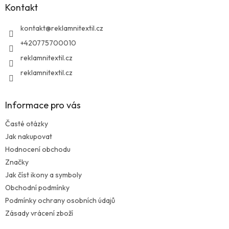
Kontakt
t
í
kontakt
@
reklamnitextil.cz
+420775700010
reklamnitextil.cz
reklamnitextil.cz
Informace pro vás
Časté otázky
Jak nakupovat
Hodnocení obchodu
Značky
Jak číst ikony a symboly
Obchodní podmínky
Podmínky ochrany osobních údajů
Zásady vrácení zboží