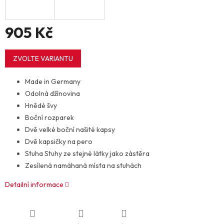
905 Kč
Měrná
cena:
ZVOLTE VARIANTU
Made in Germany
Odolná džínovina
Hnědé švy
Boční rozparek
Dvě velké boční našité kapsy
Dvě kapsičky na pero
Stuha Stuhy ze stejné látky jako zástěra
Zesílená namáhaná místa na stuhách
Detailní informace