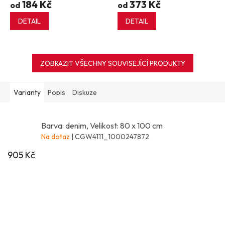
184 Kč
373 Kč
od
od
DETAIL
DETAIL
ZOBRAZIT VŠECHNY SOUVISEJÍCÍ PRODUKTY
Varianty
Popis
Diskuze
Barva: denim, Velikost: 80 x 100 cm
Na dotaz
| CGW4111_1000247872
905 Kč
Z
á
p
a