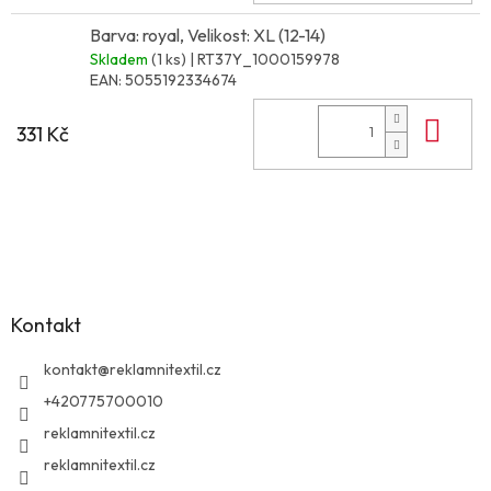
Barva: royal, Velikost: XL (12-14)
Skladem
(1 ks)
| RT37Y_1000159978
EAN:
5055192334674
Do 
331 Kč
Z
á
p
a
Kontakt
t
í
kontakt
@
reklamnitextil.cz
+420775700010
reklamnitextil.cz
reklamnitextil.cz