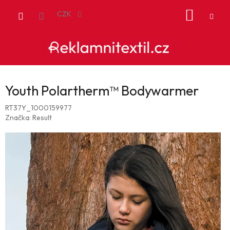
Přejít
NÁKUP
na
CZK
obsah
KOŠÍK
Youth Polartherm™ Bodywarmer
RT37Y_1000159977
Značka:
Result