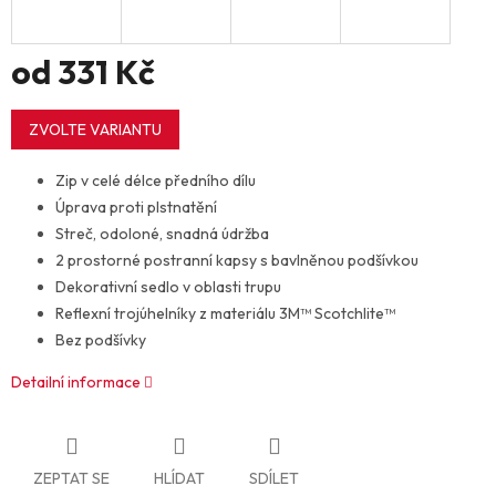
od
331 Kč
Měrná
cena:
ZVOLTE VARIANTU
Zip v celé délce předního dílu
Úprava proti plstnatění
Streč, odoloné, snadná údržba
2 prostorné postranní kapsy s bavlněnou podšívkou
Dekorativní sedlo v oblasti trupu
Reflexní trojúhelníky z materiálu 3M™ Scotchlite™
Bez podšívky
Detailní informace
ZEPTAT SE
HLÍDAT
SDÍLET