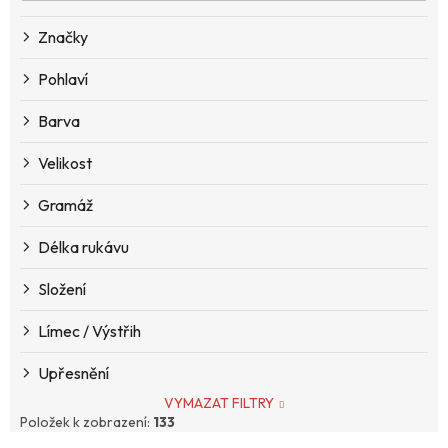
o
d
Značky
u
k
Pohlaví
t
ů
Barva
Velikost
Gramáž
Délka rukávu
Složení
Límec / Výstřih
Upřesnění
VYMAZAT FILTRY
Položek k zobrazení:
133