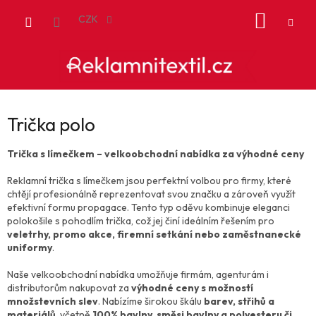
Přejít
NÁKUP
na
CZK
obsah
KOŠÍK
Trička polo
Trička s límečkem – velkoobchodní nabídka za výhodné ceny
Reklamní trička s límečkem jsou perfektní volbou pro firmy, které
chtějí profesionálně reprezentovat svou značku a zároveň využít
efektivní formu propagace. Tento typ oděvu kombinuje eleganci
polokošile s pohodlím trička, což jej činí ideálním řešením pro
veletrhy, promo akce, firemní setkání nebo zaměstnanecké
uniformy
.
Naše velkoobchodní nabídka umožňuje firmám, agenturám i
distributorům nakupovat za
výhodné ceny s možností
množstevních slev
. Nabízíme širokou škálu
barev, střihů a
materiálů
, včetně
100% bavlny, směsi bavlny a polyesteru či