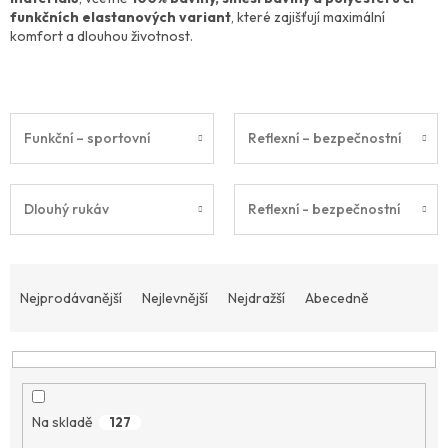
funkčních elastanových variant
, které zajišťují maximální
komfort a dlouhou životnost.
Funkční – sportovní
Reflexní – bezpečnostní
Dlouhý rukáv
Reflexní - bezpečnostní
Ř
a
Nejprodávanější
Nejlevnější
Nejdražší
Abecedně
z
e
n
í
p
Na skladě
127
r