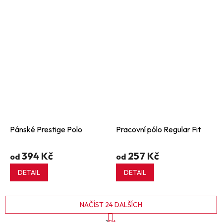
Pánské Prestige Polo
Pracovní pólo Regular Fit
394 Kč
257 Kč
od
od
DETAIL
DETAIL
NAČÍST 24 DALŠÍCH
S