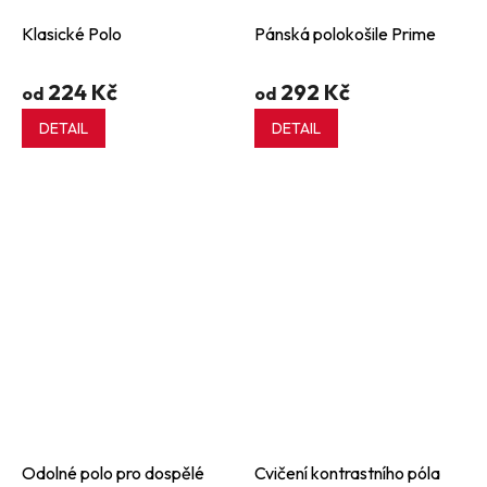
Klasické Polo
Pánská polokošile Prime
224 Kč
292 Kč
od
od
DETAIL
DETAIL
Odolné polo pro dospělé
Cvičení kontrastního póla