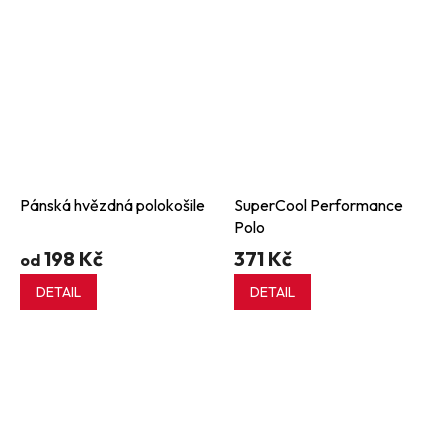
Pánská hvězdná polokošile
SuperCool Performance
Polo
198 Kč
371 Kč
od
DETAIL
DETAIL