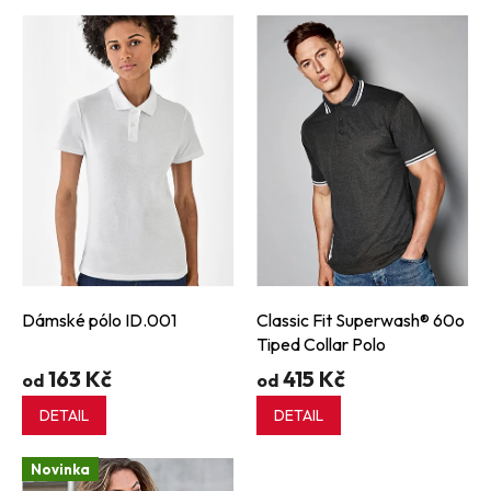
V
ý
p
i
s
p
r
o
d
u
k
t
ů
Dámské pólo ID.001
Classic Fit Superwash® 60o
Tiped Collar Polo
163 Kč
415 Kč
od
od
DETAIL
DETAIL
Novinka