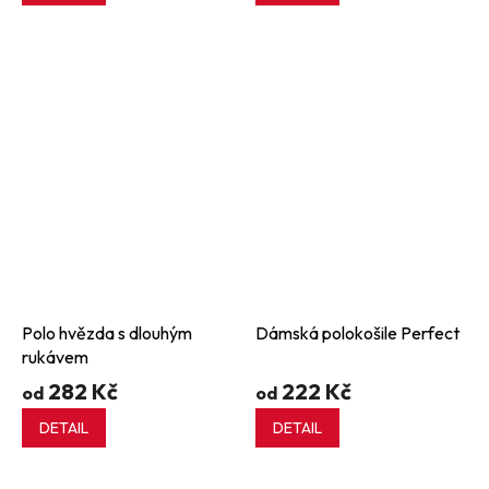
Polo hvězda s dlouhým
Dámská polokošile Perfect
rukávem
282 Kč
222 Kč
od
od
DETAIL
DETAIL