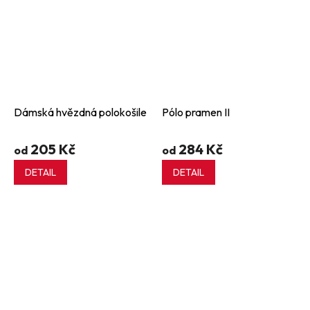
Dámská hvězdná polokošile
Pólo pramen II
205 Kč
284 Kč
od
od
DETAIL
DETAIL