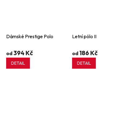
Dámské Prestige Polo
Letní pólo II
394 Kč
186 Kč
od
od
DETAIL
DETAIL