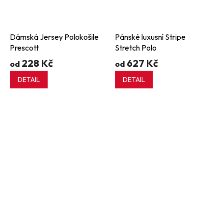
Dámská Jersey Polokošile
Pánské luxusní Stripe
Prescott
Stretch Polo
228 Kč
627 Kč
od
od
DETAIL
DETAIL