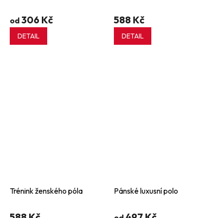
306 Kč
588 Kč
od
DETAIL
DETAIL
Trénink ženského póla
Pánské luxusní polo
588 Kč
497 Kč
od