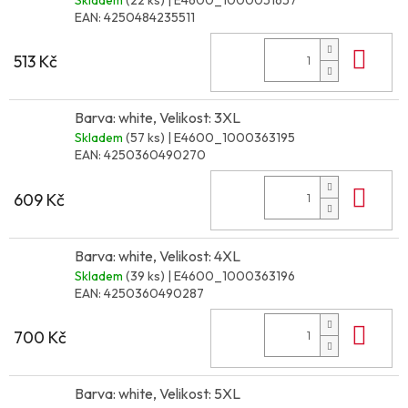
EAN:
4250484235511
Do 
513 Kč
Barva: white, Velikost: 3XL
Skladem
(57 ks)
| E4600_1000363195
EAN:
4250360490270
Do 
609 Kč
Barva: white, Velikost: 4XL
Skladem
(39 ks)
| E4600_1000363196
EAN:
4250360490287
Do 
700 Kč
Barva: white, Velikost: 5XL