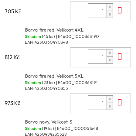
Do 
705 Kč
Barva: fire red, Velikost: 4XL
Skladem
(45 ks)
| E4600_1000363190
EAN:
4250360490348
Do 
812 Kč
Barva: fire red, Velikost: 5XL
Skladem
(23 ks)
| E4600_1000363191
EAN:
4250360490355
Do 
973 Kč
Barva: navy, Velikost: S
Skladem
(19 ks)
| E4600_1000051648
EAN:
4250484235528