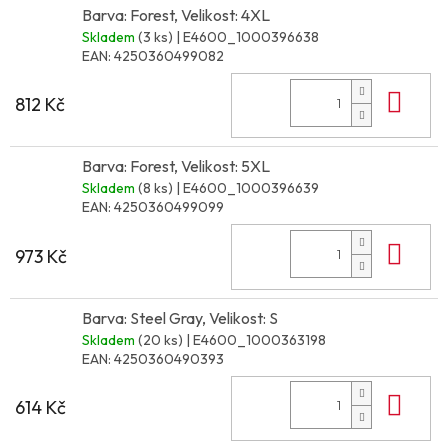
Barva: Forest, Velikost: 4XL
Skladem
(3 ks)
| E4600_1000396638
EAN:
4250360499082
Do 
812 Kč
Barva: Forest, Velikost: 5XL
Skladem
(8 ks)
| E4600_1000396639
EAN:
4250360499099
Do 
973 Kč
Barva: Steel Gray, Velikost: S
Skladem
(20 ks)
| E4600_1000363198
EAN:
4250360490393
Do 
614 Kč