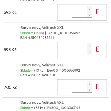
EAN:
4250484235559
Do 
593 Kč
Barva: navy, Velikost: XXL
Skladem
(13 ks)
| E4600_1000051652
EAN:
4250484235566
Do 
593 Kč
Barva: navy, Velikost: 3XL
Skladem
(10 ks)
| E4600_1000363192
EAN:
4250360490300
Do 
705 Kč
Barva: navy, Velikost: 4XL
Skladem
(35 ks)
| E4600_1000363193