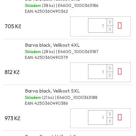
Skladem
(38 ks)
| E4600_1000363186
EAN:
4250360490362
Do 
705 Kč
Barva: black, Velikost: 4XL
Skladem
(28 ks)
| E4600_1000363187
EAN:
4250360490379
Do 
812 Kč
Barva: black, Velikost: 5XL
Skladem
(21 ks)
| E4600_1000363188
EAN:
4250360490386
Do 
973 Kč