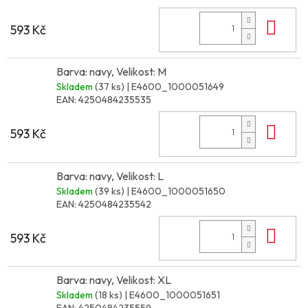
Do 
593 Kč
Barva: navy, Velikost: M
Skladem
(37 ks)
| E4600_1000051649
EAN:
4250484235535
Do 
593 Kč
Barva: navy, Velikost: L
Skladem
(39 ks)
| E4600_1000051650
EAN:
4250484235542
Do 
593 Kč
Barva: navy, Velikost: XL
Skladem
(18 ks)
| E4600_1000051651