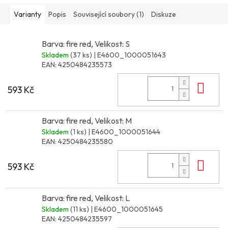
Varianty
Popis
Související soubory (1)
Diskuze
Barva: fire red, Velikost: S
Skladem
(37 ks)
| E4600_1000051643
EAN:
4250484235573
Do 
593 Kč
Barva: fire red, Velikost: M
Skladem
(1 ks)
| E4600_1000051644
EAN:
4250484235580
Do 
593 Kč
Barva: fire red, Velikost: L
Skladem
(11 ks)
| E4600_1000051645
EAN:
4250484235597