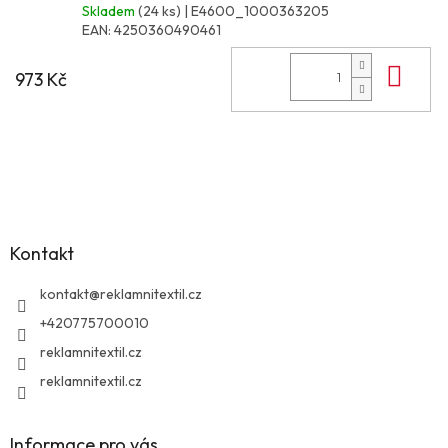
Skladem
(24 ks)
| E4600_1000363205
EAN:
4250360490461
Do 
973 Kč
Z
á
p
a
Kontakt
t
í
kontakt
@
reklamnitextil.cz
+420775700010
reklamnitextil.cz
reklamnitextil.cz
Informace pro vás