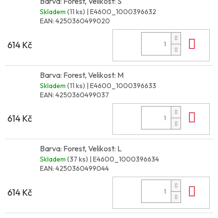
Barva: Forest, Velikost: S
Skladem
(11 ks)
| E4600_1000396632
EAN:
4250360499020
Do 
614 Kč
Barva: Forest, Velikost: M
Skladem
(11 ks)
| E4600_1000396633
EAN:
4250360499037
Do 
614 Kč
Barva: Forest, Velikost: L
Skladem
(37 ks)
| E4600_1000396634
EAN:
4250360499044
Do 
614 Kč