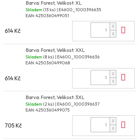
Barva: Forest, Velikost: XL
Skladem
(13 ks)
| E4600_1000396635
EAN:
4250360499051
Do 
614 Kč
Barva: Forest, Velikost: XXL
Skladem
(8 ks)
| E4600_1000396636
EAN:
4250360499068
Do 
614 Kč
Barva: Forest, Velikost: 3XL
Skladem
(2 ks)
| E4600_1000396637
EAN:
4250360499075
Do 
705 Kč