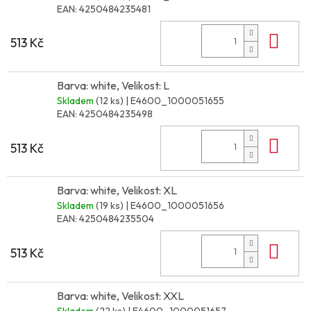
EAN:
4250484235481
Do 
513 Kč
Barva: white, Velikost: L
Skladem
(12 ks)
| E4600_1000051655
EAN:
4250484235498
Do 
513 Kč
Barva: white, Velikost: XL
Skladem
(19 ks)
| E4600_1000051656
EAN:
4250484235504
Do 
513 Kč
Barva: white, Velikost: XXL
Skladem
(22 ks)
| E4600_1000051657