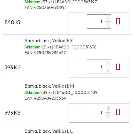
Skladem
(33 ks)
| E4600_1000363197
EAN:
4250360490294
Do 
840 Kč
Barva: black, Velikost: S
Skladem
(21 ks)
| E4600_1000051638
EAN:
4250484235627
Do 
593 Kč
Barva: black, Velikost: M
Skladem
(39 ks)
| E4600_1000051639
EAN:
4250484235634
Do 
593 Kč
Barva: black, Velikost: L