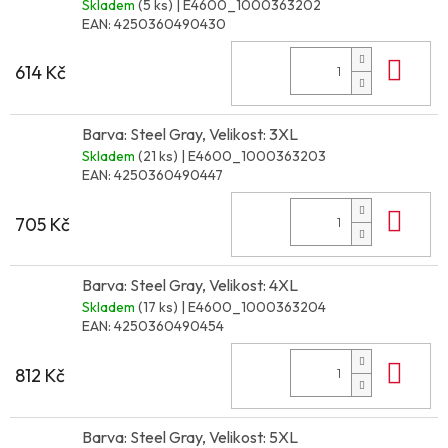
Skladem
(5 ks)
| E4600_1000363202
EAN:
4250360490430
Do 
614 Kč
Barva: Steel Gray, Velikost: 3XL
Skladem
(21 ks)
| E4600_1000363203
EAN:
4250360490447
Do 
705 Kč
Barva: Steel Gray, Velikost: 4XL
Skladem
(17 ks)
| E4600_1000363204
EAN:
4250360490454
Do 
812 Kč
Barva: Steel Gray, Velikost: 5XL