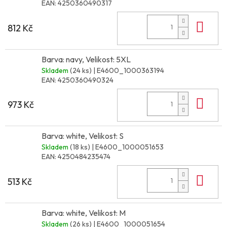
EAN:
4250360490317
Do 
812 Kč
Barva: navy, Velikost: 5XL
Skladem
(24 ks)
| E4600_1000363194
EAN:
4250360490324
Do 
973 Kč
Barva: white, Velikost: S
Skladem
(18 ks)
| E4600_1000051653
EAN:
4250484235474
Do 
513 Kč
Barva: white, Velikost: M
Skladem
(26 ks)
| E4600_1000051654