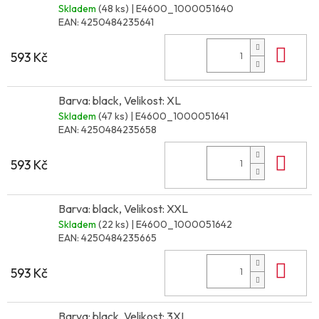
Skladem
(48 ks)
| E4600_1000051640
EAN:
4250484235641
Do 
593 Kč
Barva: black, Velikost: XL
Skladem
(47 ks)
| E4600_1000051641
EAN:
4250484235658
Do 
593 Kč
Barva: black, Velikost: XXL
Skladem
(22 ks)
| E4600_1000051642
EAN:
4250484235665
Do 
593 Kč
Barva: black, Velikost: 3XL