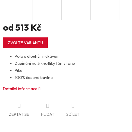
od
513 Kč
Měrná
cena:
ZVOLTE VARIANTU
Polo s dlouhým rukávem
Zapínání na 3 knoflíky tón v tónu
Piké
100% česaná bavlna
Detailní informace
ZEPTAT SE
HLÍDAT
SDÍLET