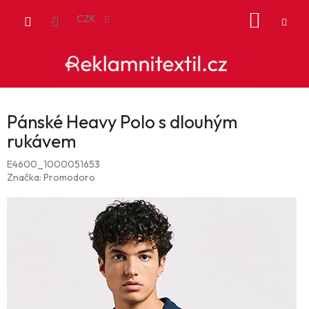
Přejít
NÁKUP
na
CZK
obsah
KOŠÍK
Pánské Heavy Polo s dlouhým
rukávem
E4600_1000051653
Značka:
Promodoro