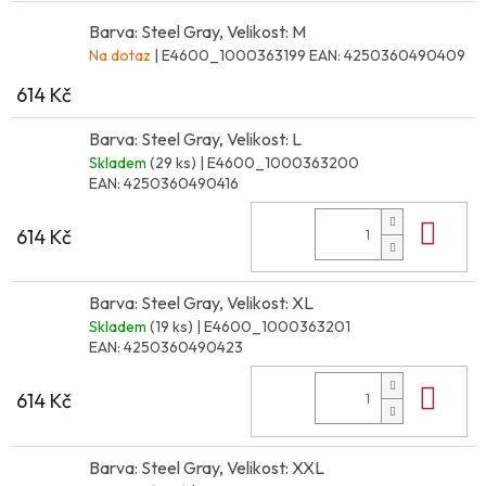
Barva: Steel Gray, Velikost: M
Na dotaz
| E4600_1000363199
EAN:
4250360490409
614 Kč
Barva: Steel Gray, Velikost: L
Skladem
(29 ks)
| E4600_1000363200
EAN:
4250360490416
Do 
614 Kč
Barva: Steel Gray, Velikost: XL
Skladem
(19 ks)
| E4600_1000363201
EAN:
4250360490423
Do 
614 Kč
Barva: Steel Gray, Velikost: XXL