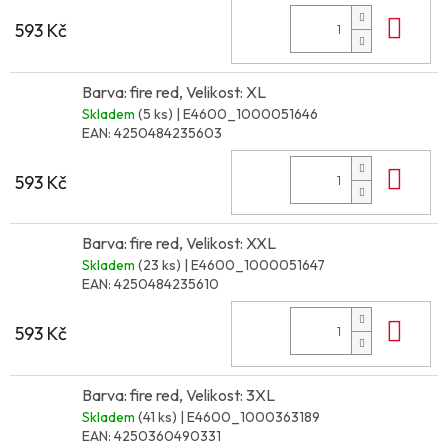
Do 
593 Kč
Barva: fire red, Velikost: XL
Skladem
(5 ks)
| E4600_1000051646
EAN:
4250484235603
Do 
593 Kč
Barva: fire red, Velikost: XXL
Skladem
(23 ks)
| E4600_1000051647
EAN:
4250484235610
Do 
593 Kč
Barva: fire red, Velikost: 3XL
Skladem
(41 ks)
| E4600_1000363189
EAN:
4250360490331