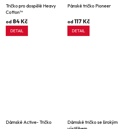
Tričko pro dospělé Heavy
Pánské tričko Pioneer
Cotton™
84 Kč
117 Kč
od
od
DETAIL
DETAIL
Dámské Active- Tričko
Dámské tričko se širokým
výstřihem