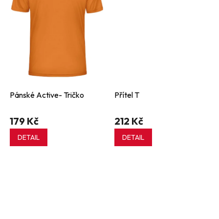
Pánské Active- Tričko
Přítel T
179 Kč
212 Kč
DETAIL
DETAIL