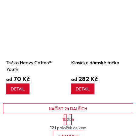
Tričko Heavy Cotton™
Klasické dámské tričko
Youth
70 Kč
282 Kč
od
od
DETAIL
DETAIL
NAČÍST 24 DALŠÍCH
S
1
2
6
t
O
r
121
položek celkem
v
á