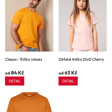
p
i
s
p
r
o
d
u
k
t
ů
Classic- Tričko Unisex
Dětské tričko Dívčí Cherry
84 Kč
63 Kč
od
od
DETAIL
DETAIL