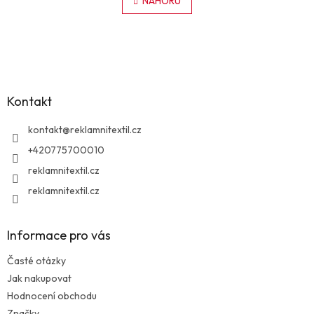
l
NAHORU
n
á
k
o
d
v
Z
a
á
c
á
n
í
p
í
p
a
r
Kontakt
t
v
í
k
kontakt
@
reklamnitextil.cz
y
v
+420775700010
ý
reklamnitextil.cz
p
i
reklamnitextil.cz
s
u
Informace pro vás
Časté otázky
Jak nakupovat
Hodnocení obchodu
Značky