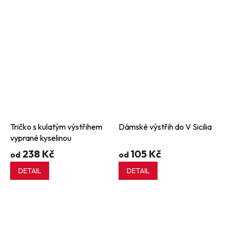
Tričko s kulatým výstřihem
Dámské výstřih do V Sicilia
vyprané kyselinou
238 Kč
105 Kč
od
od
DETAIL
DETAIL