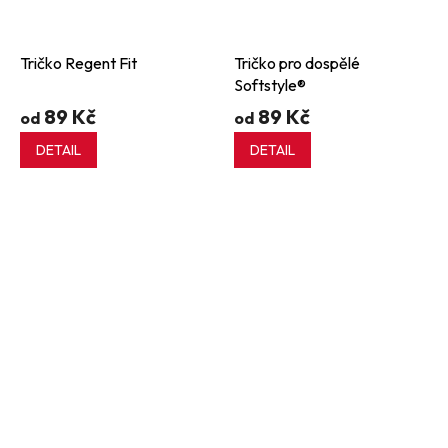
Tričko Regent Fit
Tričko pro dospělé
Softstyle®
89 Kč
89 Kč
od
od
DETAIL
DETAIL