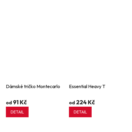
Dámské tričko Montecarlo
Essential Heavy T
91 Kč
224 Kč
od
od
DETAIL
DETAIL