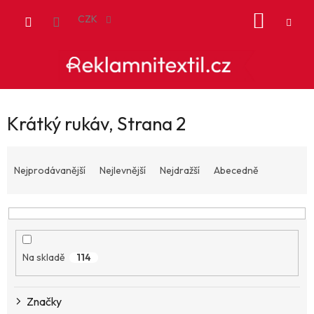
Přejít
NÁKUP
na
CZK
obsah
KOŠÍK
Krátký rukáv
, Strana 2
Ř
a
Nejprodávanější
Nejlevnější
Nejdražší
Abecedně
z
e
n
í
p
Na skladě
114
r
o
d
Značky
u