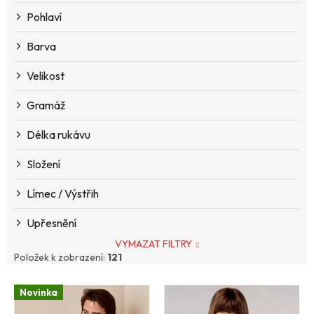
k
Pohlaví
t
ů
Barva
Velikost
Gramáž
Délka rukávu
Složení
Límec / Výstřih
Upřesnění
VYMAZAT FILTRY
Položek k zobrazení:
121
V
Novinka
ý