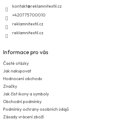
í
kontakt
@
reklamnitextil.cz
+420775700010
reklamnitextil.cz
reklamnitextil.cz
Informace pro vás
Časté otázky
Jak nakupovat
Hodnocení obchodu
Značky
Jak číst ikony a symboly
Obchodní podmínky
Podmínky ochrany osobních údajů
Zásady vrácení zboží