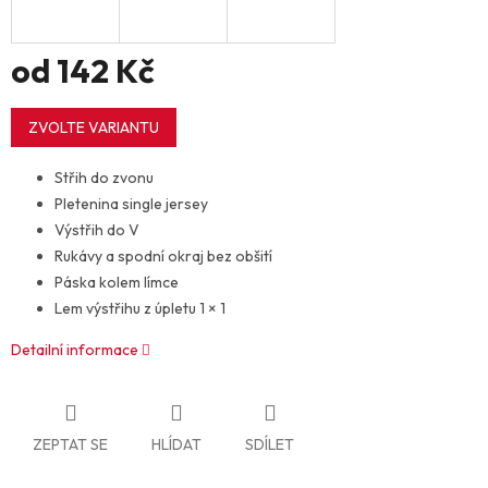
od
142 Kč
Měrná
cena:
ZVOLTE VARIANTU
Střih do zvonu
Pletenina single jersey
Výstřih do V
Rukávy a spodní okraj bez obšití
Páska kolem límce
Lem výstřihu z úpletu 1 × 1
Detailní informace
ZEPTAT SE
HLÍDAT
SDÍLET