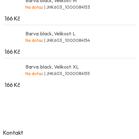
Barva: black, Velikost: M
Na dotaz
| JHK603_1000084153
166 Kč
Barva: black, Velikost: L
Na dotaz
| JHK603_1000084154
166 Kč
Barva: black, Velikost: XL
Na dotaz
| JHK603_1000084155
166 Kč
Z
á
p
a
Kontakt
t