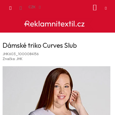
Přejít
NÁKUP
na
CZK
obsah
KOŠÍK
Dámské triko Curves Slub
JHK603_1000084156
Značka:
JHK