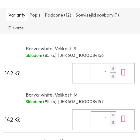
Varianty
Popis
Podobné (12)
Související soubory (1)
Diskuze
Barva: white, Velikost: S
Skladem
(85 ks)
| JHK603_1000084156
Do 
142 Kč
Barva: white, Velikost: M
Skladem
(95 ks)
| JHK603_1000084157
Do 
142 Kč