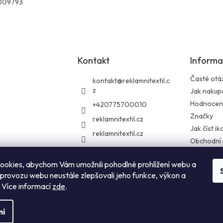
009793
Kontakt
Informa
Časté otá
kontakt
@
reklamnitextil.c
z
Jak nakup
Hodnocen
+420775700010
Značky
reklamnitextil.cz
Jak číst i
reklamnitextil.cz
Obchodní
Podmínky 
údajů
ookies, abychom Vám umožnili pohodlné prohlížení webu a
 provozu webu neustále zlepšovali jeho funkce, výkon a
Zásady vrá
. Více informací
zde
.
ní
hrazena.