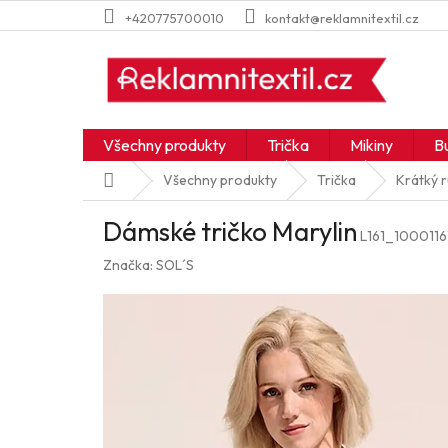
Přejít
+420775700010
kontakt@reklamnitextil.cz
na
obsah
Všechny produkty
Trička
Mikiny
B
Domů
Všechny produkty
Trička
Krátký 
Dámské tričko Marylin
L161_1000116
Značka:
SOL´S