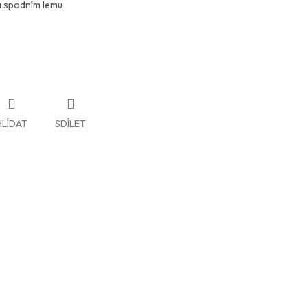
a spodním lemu
HLÍDAT
SDÍLET