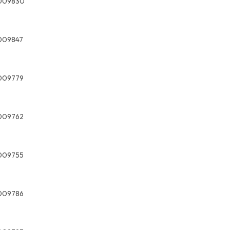
009830
009847
009779
009762
009755
009786