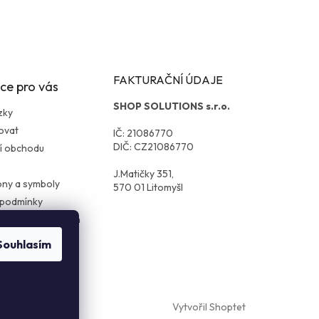
FAKTURAČNÍ ÚDAJE
ce pro vás
SHOP SOLUTIONS s.r.o.
zky
ovat
IČ: 21086770
DIČ: CZ21086770
í obchodu
J.Matičky 351,
kony a symboly
570 01 Litomyšl
 podmínky
ochrany osobních
Souhlasím
cení zboží
Vytvořil Shoptet