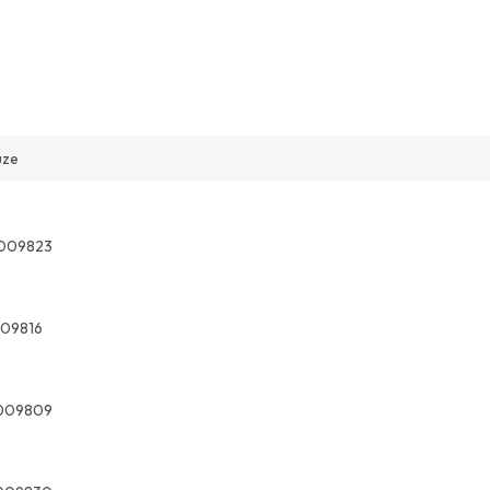
uze
009823
09816
009809