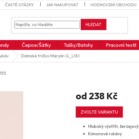
ČASTÉ OTÁZKY
JAK NAKUPOVAT
HODNOCENÍ OBCHODU
HLEDAT
undy
Čepice/Šátky
Tašky/Batohy
Pracovní textil
rukáv
Dámské tričko Marylin
G_L161
155
od
238 Kč
Měrná
cena:
ZVOLTE VARIANTU
Hluboký výstřih, žerzejový
Kimonové rukávy