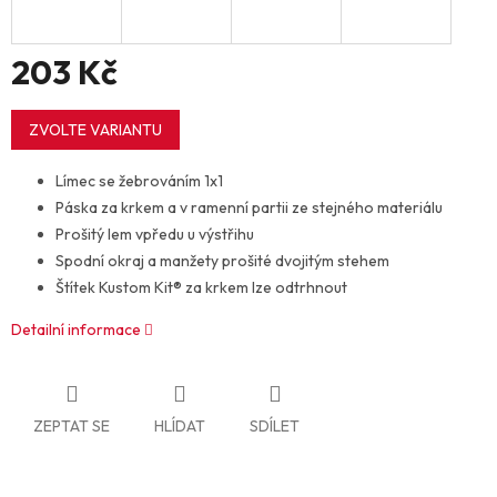
203 Kč
Měrná
cena:
ZVOLTE VARIANTU
Límec se žebrováním 1x1
Páska za krkem a v ramenní partii ze stejného materiálu
Prošitý lem vpředu u výstřihu
Spodní okraj a manžety prošité dvojitým stehem
Štítek Kustom Kit® za krkem lze odtrhnout
Detailní informace
ZEPTAT SE
HLÍDAT
SDÍLET