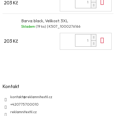
Do 
203 Kč
Barva: black, Velikost: 3XL
Skladem
(19 ks)
| K507_1000276166
Do 
203 Kč
Z
á
p
a
Kontakt
t
í
kontakt
@
reklamnitextil.cz
+420775700010
reklamnitextil.cz