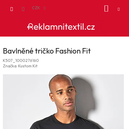
Přejít
NÁKUP
na
CZK
obsah
KOŠÍK
Bavlněné tričko Fashion Fit
K507_1000276160
Značka:
Kustom Kit