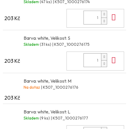
Skladem
(47 ks)
| K507_1000276174
Do 
203 Kč
Barva: white, Velikost: S
Skladem
(31 ks)
| K507_1000276175
Do 
203 Kč
Barva: white, Velikost: M
Na dotaz
| K507_1000276176
203 Kč
Barva: white, Velikost: L
Skladem
(9 ks)
| K507_1000276177