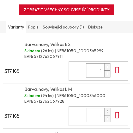
ZOBRAZIT VŠECHNY SOUVISEJÍCÍ PRODUKTY
Varianty
Popis
Související soubory (1)
Diskuze
Barva: navy, Velikost: S
Skladem
(26 ks)
| NER61050_1000345999
EAN:
5712762067911
Do 
317 Kč
Barva: navy, Velikost: M
Skladem
(94 ks)
| NER61050_1000346000
EAN:
5712762067928
Do 
317 Kč