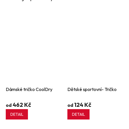
Dámské tričko CoolDry
Dětské sportovní- Tričko
462 Kč
124 Kč
od
od
DETAIL
DETAIL