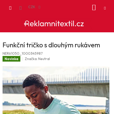
Přejít
NÁKUP
na
CZK
obsah
KOŠÍK
Funkční tričko s dlouhým rukávem
NER61050_1000345987
Značka:
Neutral
Novinka