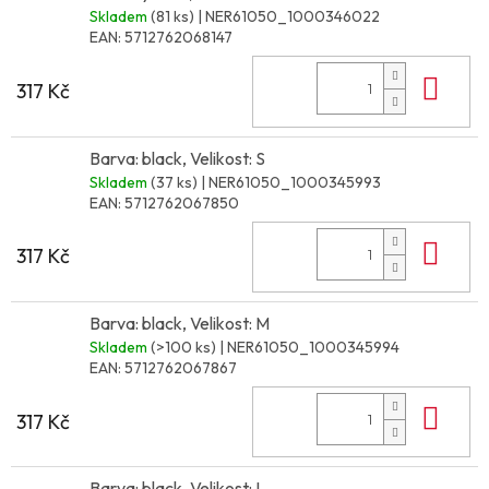
Skladem
(81 ks)
| NER61050_1000346022
EAN:
5712762068147
Do 
317 Kč
Barva: black, Velikost: S
Skladem
(37 ks)
| NER61050_1000345993
EAN:
5712762067850
Do 
317 Kč
Barva: black, Velikost: M
Skladem
(>100 ks)
| NER61050_1000345994
EAN:
5712762067867
Do 
317 Kč
Barva: black, Velikost: L