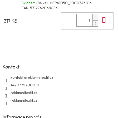
Skladem
(84 ks)
| NER61050_1000346016
EAN:
5712762068086
Do 
317 Kč
Z
á
p
a
Kontakt
t
í
kontakt
@
reklamnitextil.cz
+420775700010
reklamnitextil.cz
reklamnitextil.cz
Informace pro vás