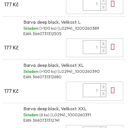
Do 
177 Kč
Barva: deep black, Velikost: L
Skladem
(>100 ks)
| L02941_1000260389
EAN:
3660731312505
Do 
177 Kč
Barva: deep black, Velikost: XL
Skladem
(>100 ks)
| L02941_1000260390
EAN:
3660731312680
Do 
177 Kč
Barva: deep black, Velikost: XXL
Skladem
(6 ks)
| L02941_1000260391
EAN:
3660731312741