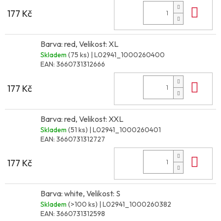
Do 
177 Kč
Barva: red, Velikost: XL
Skladem
(75 ks)
| L02941_1000260400
EAN:
3660731312666
Do 
177 Kč
Barva: red, Velikost: XXL
Skladem
(51 ks)
| L02941_1000260401
EAN:
3660731312727
Do 
177 Kč
Barva: white, Velikost: S
Skladem
(>100 ks)
| L02941_1000260382
EAN:
3660731312598