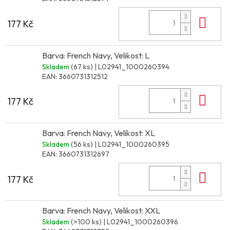
Do 
177 Kč
Barva: French Navy, Velikost: L
Skladem
(67 ks)
| L02941_1000260394
EAN:
3660731312512
Do 
177 Kč
Barva: French Navy, Velikost: XL
Skladem
(56 ks)
| L02941_1000260395
EAN:
3660731312697
Do 
177 Kč
Barva: French Navy, Velikost: XXL
Skladem
(>100 ks)
| L02941_1000260396