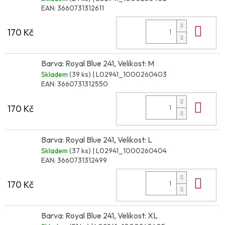
EAN:
3660731312611
Do 
170 Kč
Barva: Royal Blue 241, Velikost: M
Skladem
(39 ks)
| L02941_1000260403
EAN:
3660731312550
Do 
170 Kč
Barva: Royal Blue 241, Velikost: L
Skladem
(37 ks)
| L02941_1000260404
EAN:
3660731312499
Do 
170 Kč
Barva: Royal Blue 241, Velikost: XL