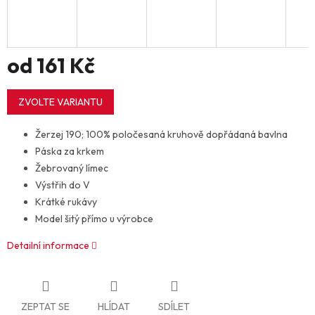
od
161 Kč
Měrná
cena:
ZVOLTE VARIANTU
Žerzej 190; 100% poločesaná kruhově dopřádaná bavlna
Páska za krkem
Žebrovaný límec
Výstřih do V
Krátké rukávy
Model šitý přímo u výrobce
Detailní informace
ZEPTAT SE
HLÍDAT
SDÍLET