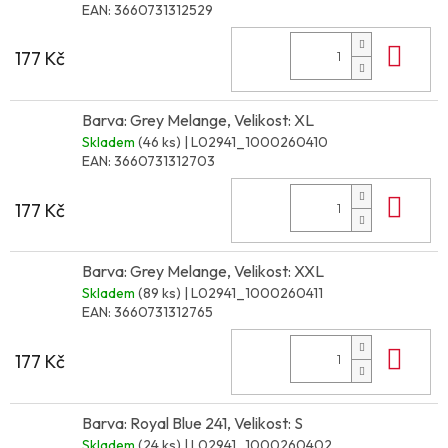
EAN:
3660731312529
Do 
177 Kč
Barva: Grey Melange, Velikost: XL
Skladem
(46 ks)
| L02941_1000260410
EAN:
3660731312703
Do 
177 Kč
Barva: Grey Melange, Velikost: XXL
Skladem
(89 ks)
| L02941_1000260411
EAN:
3660731312765
Do 
177 Kč
Barva: Royal Blue 241, Velikost: S
Skladem
(24 ks)
| L02941_1000260402