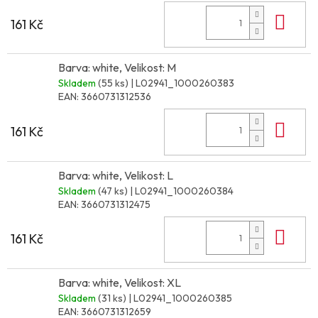
Do 
161 Kč
Barva: white, Velikost: M
Skladem
(55 ks)
| L02941_1000260383
EAN:
3660731312536
Do 
161 Kč
Barva: white, Velikost: L
Skladem
(47 ks)
| L02941_1000260384
EAN:
3660731312475
Do 
161 Kč
Barva: white, Velikost: XL
Skladem
(31 ks)
| L02941_1000260385
EAN:
3660731312659