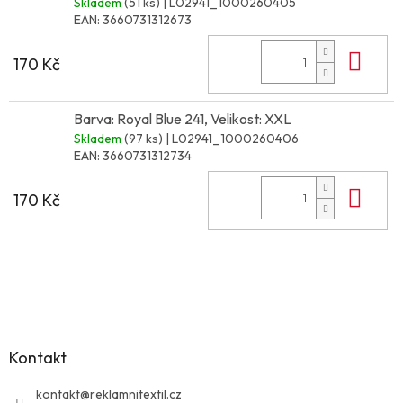
Skladem
(51 ks)
| L02941_1000260405
EAN:
3660731312673
Do 
170 Kč
Barva: Royal Blue 241, Velikost: XXL
Skladem
(97 ks)
| L02941_1000260406
EAN:
3660731312734
Do 
170 Kč
Z
á
p
a
Kontakt
t
í
kontakt
@
reklamnitextil.cz