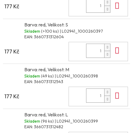
Do 
177 Kč
Barva: red, Velikost: S
Skladem
(>100 ks)
| L02941_1000260397
EAN:
3660731312604
Do 
177 Kč
Barva: red, Velikost: M
Skladem
(49 ks)
| L02941_1000260398
EAN:
3660731312543
Do 
177 Kč
Barva: red, Velikost: L
Skladem
(96 ks)
| L02941_1000260399
EAN:
3660731312482