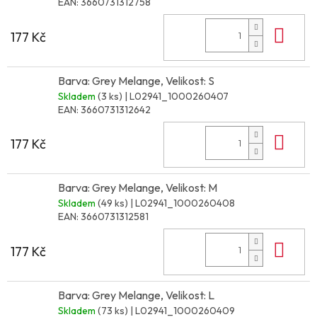
EAN:
3660731312758
Do 
177 Kč
Barva: Grey Melange, Velikost: S
Skladem
(3 ks)
| L02941_1000260407
EAN:
3660731312642
Do 
177 Kč
Barva: Grey Melange, Velikost: M
Skladem
(49 ks)
| L02941_1000260408
EAN:
3660731312581
Do 
177 Kč
Barva: Grey Melange, Velikost: L
Skladem
(73 ks)
| L02941_1000260409