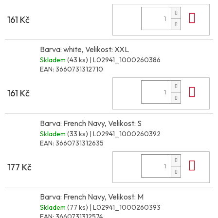
Do 
161 Kč
Barva: white, Velikost: XXL
Skladem
(43 ks)
| L02941_1000260386
EAN:
3660731312710
Do 
161 Kč
Barva: French Navy, Velikost: S
Skladem
(33 ks)
| L02941_1000260392
EAN:
3660731312635
Do 
177 Kč
Barva: French Navy, Velikost: M
Skladem
(77 ks)
| L02941_1000260393
EAN:
3660731312574