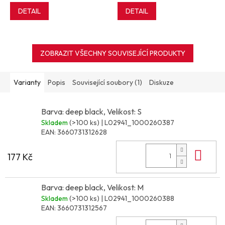
DETAIL
DETAIL
ZOBRAZIT VŠECHNY SOUVISEJÍCÍ PRODUKTY
Varianty
Popis
Související soubory (1)
Diskuze
Barva: deep black, Velikost: S
Skladem
(>100 ks)
| L02941_1000260387
EAN:
3660731312628
Do 
177 Kč
Barva: deep black, Velikost: M
Skladem
(>100 ks)
| L02941_1000260388
EAN:
3660731312567