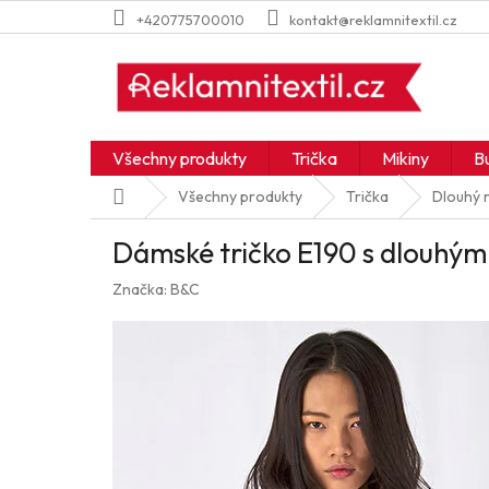
Přejít
+420775700010
kontakt@reklamnitextil.cz
na
obsah
Všechny produkty
Trička
Mikiny
B
Domů
Všechny produkty
Trička
Dlouhý 
Dámské tričko E190 s dlouhý
Značka:
B&C