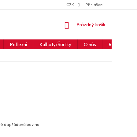
ZNAČKY
JAK ČÍST IKONY A SYMBOLY
CZK
Přihlášení
OBCHODNÍ PODM
NÁKUPNÍ
Prázdný košík
KOŠÍK
Reflexní
Kalhoty/Šortky
O nás
Realizace
vě dopřádaná bavlna