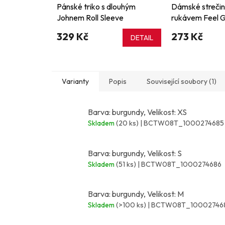
Pánské triko s dlouhým
Dámské strečin
Johnem Roll Sleeve
rukávem Feel 
329 Kč
273 Kč
DETAIL
Varianty
Popis
Související soubory (1)
Barva: burgundy, Velikost: XS
Skladem
(20 ks)
| BCTW08T_1000274685
Barva: burgundy, Velikost: S
Skladem
(51 ks)
| BCTW08T_1000274686
Barva: burgundy, Velikost: M
Skladem
(>100 ks)
| BCTW08T_10002746