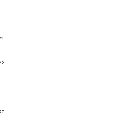
74
75
77