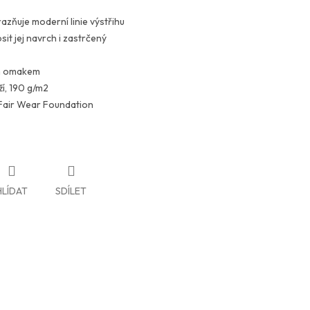
azňuje moderní linie výstřihu
it jej navrch i zastrčený
ým omakem
í, 190 g/m2
 Fair Wear Foundation
HLÍDAT
SDÍLET