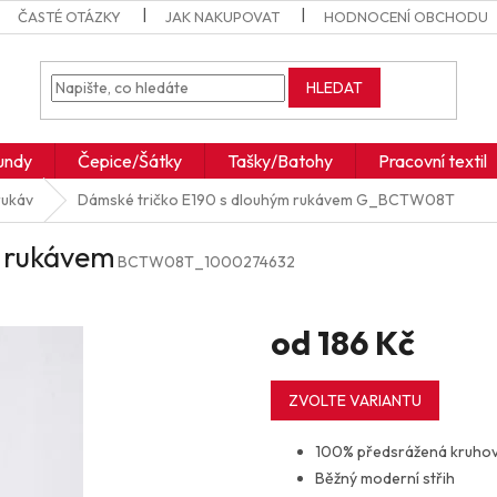
ČASTÉ OTÁZKY
JAK NAKUPOVAT
HODNOCENÍ OBCHODU
HLEDAT
undy
Čepice/Šátky
Tašky/Batohy
Pracovní textil
rukáv
Dámské tričko E190 s dlouhým rukávem
G_BCTW08T
m rukávem
BCTW08T_1000274632
od
186 Kč
Měrná
cena:
ZVOLTE VARIANTU
100% předsrážená kruho
Běžný moderní střih