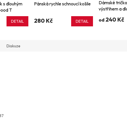
Dámské tričko
k s dlouhým
Pánská rychle schnoucí košile
výstřihem a d
Good T
rukávem
240 Kč
280 Kč
od
DETAIL
DETAIL
Diskuze
87