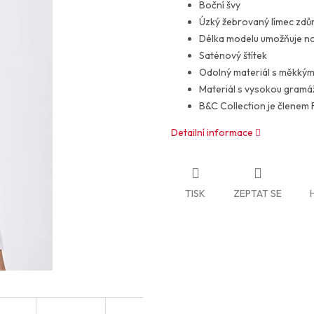
Boční švy
Úzký žebrovaný límec zdůr
Délka modelu umožňuje nos
Saténový štítek
Odolný materiál s měkk
Materiál s vysokou gramáž
B&C Collection je členem
Detailní informace
TISK
ZEPTAT SE