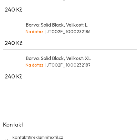
240 Kč
Barva: Solid Black, Velikost: L
Na dotaz
| JT002F_1000232186
240 Kč
Barva: Solid Black, Velikost: XL
Na dotaz
| JT002F_1000232187
240 Kč
Z
á
p
a
Kontakt
t
í
kontakt
@
reklamnitextil.cz