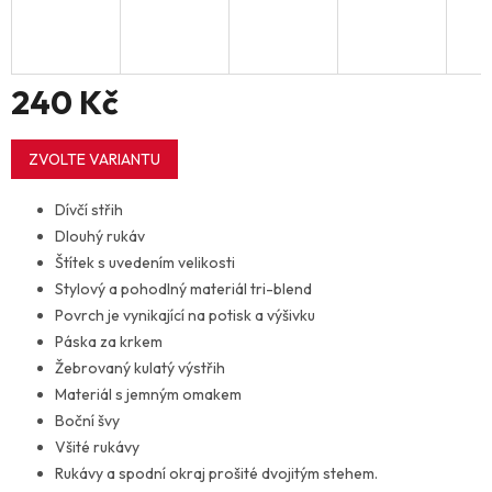
240 Kč
Měrná
cena:
ZVOLTE VARIANTU
Dívčí střih
Dlouhý rukáv
Štítek s uvedením velikosti
Stylový a pohodlný materiál tri-blend
Povrch je vynikající na potisk a výšivku
Páska za krkem
Žebrovaný kulatý výstřih
Materiál s jemným omakem
Boční švy
Všité rukávy
Rukávy a spodní okraj prošité dvojitým stehem.