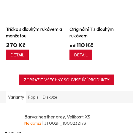
Tričko s dlouhým rukávem a
Originální T s dlouhým
manžetou
rukávem
270 Kč
110 Kč
od
DETAIL
DETAIL
ZOBRAZIT VŠECHNY SOUVISEJÍCÍ PRODUKTY
Varianty
Popis
Diskuze
Barva: heather grey, Velikost: XS
Na dotaz
| JT002F_1000232173