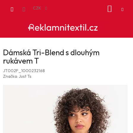
Přejít
NÁKUP
na
CZK
obsah
KOŠÍK
Dámská Tri-Blend s dlouhým
rukávem T
JT002F_1000232168
Značka:
Just Ts