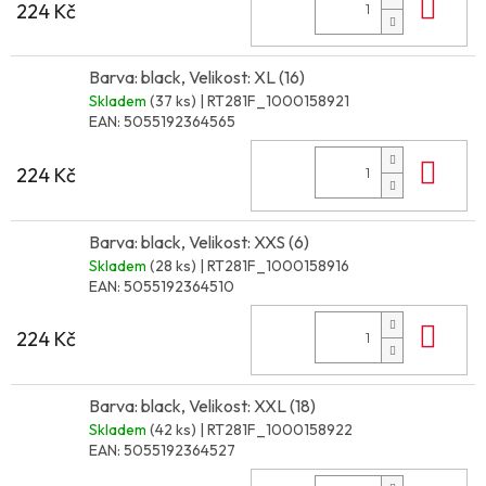
Do 
224 Kč
Barva: black, Velikost: XL (16)
Skladem
(37 ks)
| RT281F_1000158921
EAN:
5055192364565
Do 
224 Kč
Barva: black, Velikost: XXS (6)
Skladem
(28 ks)
| RT281F_1000158916
EAN:
5055192364510
Do 
224 Kč
Barva: black, Velikost: XXL (18)
Skladem
(42 ks)
| RT281F_1000158922
EAN:
5055192364527