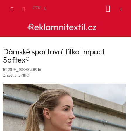
Přejít
NÁKUP
na
CZK
obsah
KOŠÍK
Dámské sportovní tílko Impact
Softex®
RT281F_1000158916
Značka:
SPIRO