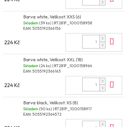
Barva: white, Velikost: XXS (6)
Skladem
(39 ks)
| RT281F_1000158958
EAN:
5055192366156
Do 
224 Kč
Barva: white, Velikost: XXL (18)
Skladem
(24 ks)
| RT281F_1000158964
EAN:
5055192366163
Do 
224 Kč
Barva: black, Velikost: XS (8)
Skladem
(50 ks)
| RT281F_1000158917
EAN:
5055192364572