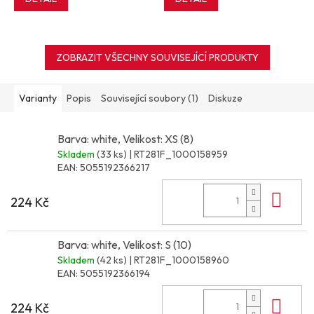
ZOBRAZIT VŠECHNY SOUVISEJÍCÍ PRODUKTY
Varianty
Popis
Související soubory (1)
Diskuze
Barva: white, Velikost: XS (8)
Skladem
(33 ks)
| RT281F_1000158959
EAN:
5055192366217
Do 
224 Kč
Barva: white, Velikost: S (10)
Skladem
(42 ks)
| RT281F_1000158960
EAN:
5055192366194
Do 
224 Kč