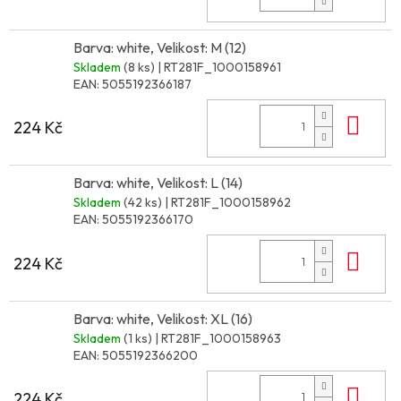
Barva: white, Velikost: M (12)
Skladem
(8 ks)
| RT281F_1000158961
EAN:
5055192366187
Do 
224 Kč
Barva: white, Velikost: L (14)
Skladem
(42 ks)
| RT281F_1000158962
EAN:
5055192366170
Do 
224 Kč
Barva: white, Velikost: XL (16)
Skladem
(1 ks)
| RT281F_1000158963
EAN:
5055192366200
Do 
224 Kč