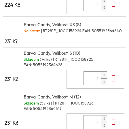
Do 
224 Kč
Barva: Candy, Velikost: XS (8)
Na dotaz
| RT281F_1000158924
EAN:
5055192364640
231 Kč
Barva: Candy, Velikost: S (10)
Skladem
(74 ks)
| RT281F_1000158925
EAN:
5055192364626
Do 
231 Kč
Barva: Candy, Velikost: M (12)
Skladem
(57 ks)
| RT281F_1000158926
EAN:
5055192364619
Do 
231 Kč