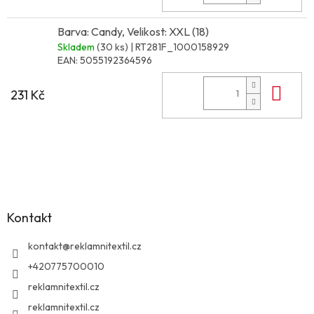
Barva: Candy, Velikost: XXL (18)
Skladem
(30 ks)
| RT281F_1000158929
EAN:
5055192364596
Do 
231 Kč
Z
á
p
a
Kontakt
t
í
kontakt
@
reklamnitextil.cz
+420775700010
reklamnitextil.cz
reklamnitextil.cz