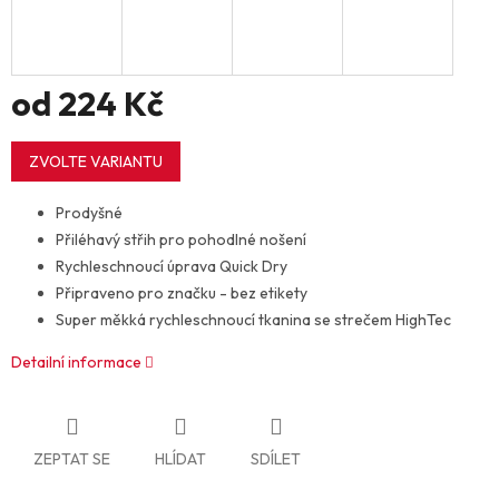
od
224 Kč
Měrná
cena:
ZVOLTE VARIANTU
Prodyšné
Přiléhavý střih pro pohodlné nošení
Rychleschnoucí úprava Quick Dry
Připraveno pro značku - bez etikety
Super měkká rychleschnoucí tkanina se strečem HighTec
Detailní informace
ZEPTAT SE
HLÍDAT
SDÍLET