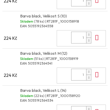
Do 
224 Kč
Barva: black, Velikost: S (10)
Skladem
(78 ks)
| RT281F_1000158918
EAN:
5055192364558
Do 
224 Kč
Barva: black, Velikost: M (12)
Skladem
(51 ks)
| RT281F_1000158919
EAN:
5055192364541
Do 
224 Kč
Barva: black, Velikost: L (14)
Skladem
(22 ks)
| RT281F_1000158920
EAN:
5055192364534