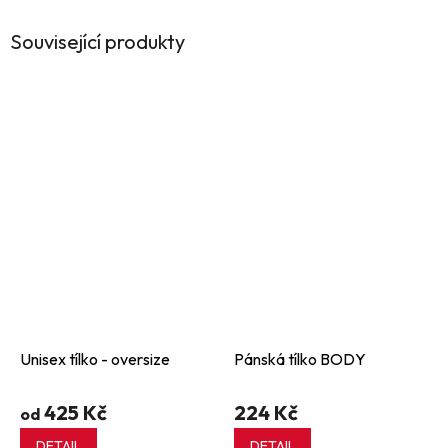
Související produkty
Unisex tílko - oversize
Pánská tílko BODY
425 Kč
224 Kč
od
DETAIL
DETAIL