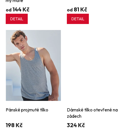
my mate
144 Kč
81 Kč
od
od
DETAIL
DETAIL
Pánské projmuté tílko
Dámské tílko otevřené na
zádech
198 Kč
324 Kč