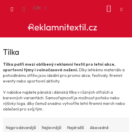
Přejít
NÁKUP
na
CZK
obsah
KOŠÍK
Tílka
Tílka patří mezi oblíbený reklamní textil pro letní akce,
sportovní týmy i volnočasové nošení.
Díky lehkému materiálu a
pohodlnému střihu jsou ideální pro promo akce, festivaly, firemní
eventy nebo sportovní aktivity.
V nabídce najdete pánská i dámská tílka v různých střizích a
barevných variantách. Samozřejmostí je možnost potisku nebo
výšivky loga, díky čemuž snadno vytvoříte letní firemní merch nebo
oblečení pro svůj tým.
Ř
a
Nejprodávanější
Nejlevnější
Nejdražší
Abecedně