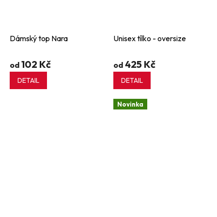
Dámský top Nara
Unisex tílko - oversize
102 Kč
425 Kč
od
od
DETAIL
DETAIL
Novinka