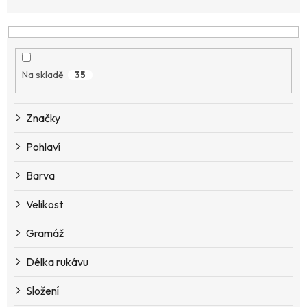
z
e
n
í
p
Na skladě
35
r
o
d
Značky
u
k
Pohlaví
t
ů
Barva
Velikost
Gramáž
Délka rukávu
Složení