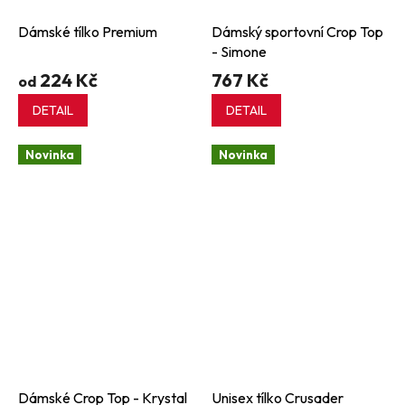
Dámské tílko Premium
Dámský sportovní Crop Top
- Simone
224 Kč
767 Kč
od
DETAIL
DETAIL
Novinka
Novinka
Dámské Crop Top - Krystal
Unisex tílko Crusader