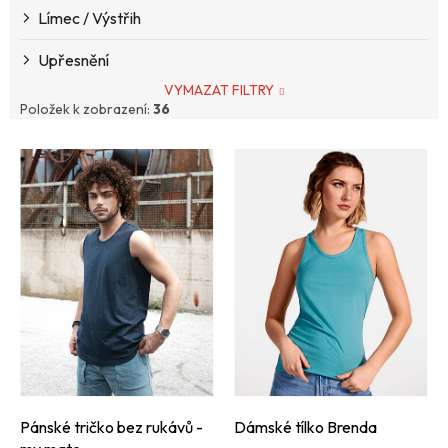
Límec / Výstřih
Upřesnění
VYMAZAT FILTRY
Položek k zobrazení:
36
V
ý
p
i
s
p
r
o
d
u
k
t
ů
Pánské tričko bez rukávů -
Dámské tílko Brenda