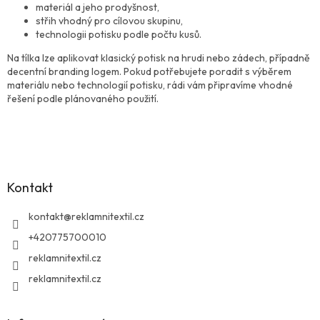
i
materiál a jeho prodyšnost,
s
střih vhodný pro cílovou skupinu,
u
technologii potisku podle počtu kusů.
Na tílka lze aplikovat klasický potisk na hrudi nebo zádech, případně
decentní branding logem. Pokud potřebujete poradit s výběrem
materiálu nebo technologií potisku, rádi vám připravíme vhodné
řešení podle plánovaného použití.
Z
á
p
a
Kontakt
t
í
kontakt
@
reklamnitextil.cz
+420775700010
reklamnitextil.cz
reklamnitextil.cz