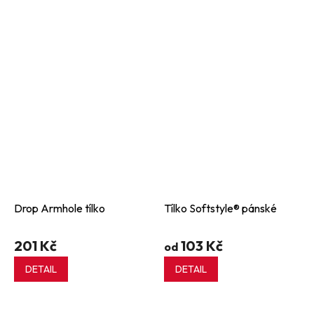
Drop Armhole tílko
Tílko Softstyle® pánské
201 Kč
103 Kč
od
DETAIL
DETAIL