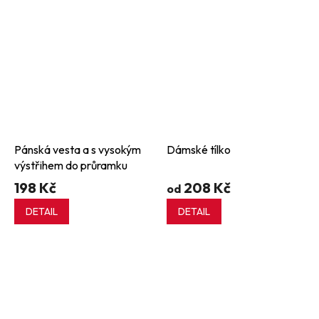
Pánská vesta a s vysokým
Dámské tílko
výstřihem do průramku
198 Kč
208 Kč
od
DETAIL
DETAIL