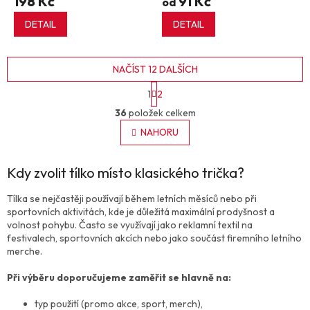
198 Kč
91 Kč
od
DETAIL
DETAIL
NAČÍST 12 DALŠÍCH
S
1
2
t
O
r
36
položek celkem
v
á
l
NAHORU
n
á
k
o
d
v
Kdy zvolit tílko místo klasického trička?
a
á
c
n
í
Tílka se nejčastěji používají během letních měsíců nebo při
í
p
sportovních aktivitách, kde je důležitá maximální prodyšnost a
r
volnost pohybu. Často se využívají jako reklamní textil na
v
festivalech, sportovních akcích nebo jako součást firemního letního
k
merche.
y
v
Při výběru doporučujeme zaměřit se hlavně na:
ý
p
typ použití (promo akce, sport, merch),