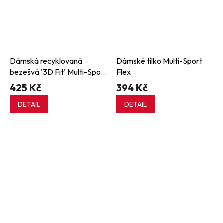
Dámská recyklovaná
Dámské tílko Multi-Sport
bezešvá '3D Fit' Multi-Sport
Flex
Flex podprsenka
425 Kč
394 Kč
DETAIL
DETAIL