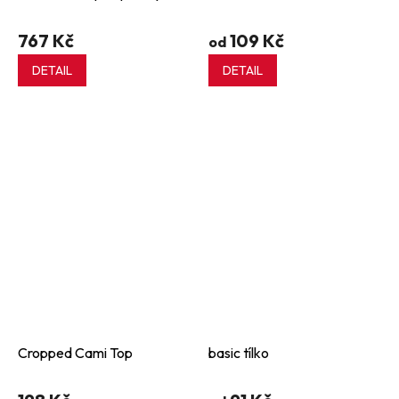
767 Kč
109 Kč
od
DETAIL
DETAIL
Cropped Cami Top
basic tílko