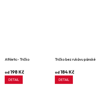
Athletic- Tričko
Tričko bez rukávu pánské
198 Kč
184 Kč
od
od
DETAIL
DETAIL