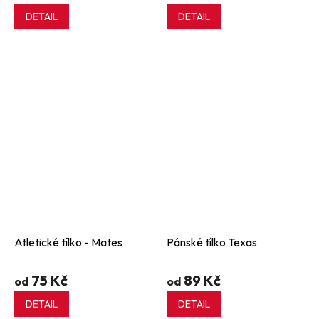
DETAIL
DETAIL
Atletické tílko - Mates
Pánské tílko Texas
75 Kč
89 Kč
od
od
DETAIL
DETAIL