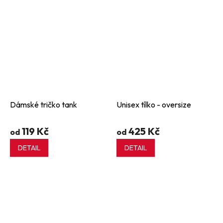
Dámské tričko tank
Unisex tílko - oversize
119 Kč
425 Kč
od
od
DETAIL
DETAIL