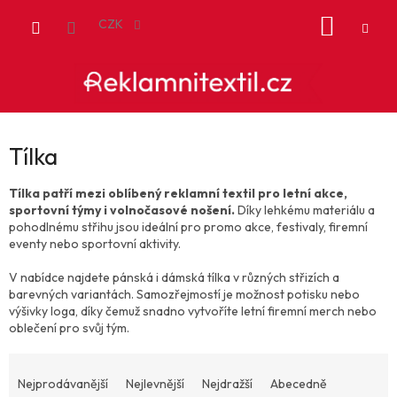
Přejít
NÁKUP
na
CZK
obsah
KOŠÍK
Tílka
Tílka patří mezi oblíbený reklamní textil pro letní akce,
sportovní týmy i volnočasové nošení.
Díky lehkému materiálu a
pohodlnému střihu jsou ideální pro promo akce, festivaly, firemní
eventy nebo sportovní aktivity.
V nabídce najdete pánská i dámská tílka v různých střizích a
barevných variantách. Samozřejmostí je možnost potisku nebo
výšivky loga, díky čemuž snadno vytvoříte letní firemní merch nebo
oblečení pro svůj tým.
Ř
a
Nejprodávanější
Nejlevnější
Nejdražší
Abecedně