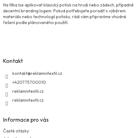
Na tílka lze aplikovat klasický potisk na hrudi nebo zádech, případně
s
decentní branding logem. Pokud potřebujete poradit s výběrem
u
materiálu nebo technologií potisku, rádi vám připravíme vhodné
řešení podle plánovaného použití.
Z
á
p
a
Kontakt
t
í
kontakt
@
reklamnitextil.cz
+420775700010
reklamnitextil.cz
reklamnitextil.cz
Informace pro vás
Časté otázky