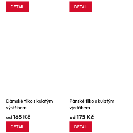
DETAIL
DETAIL
Dámské tílko s kulatým
Pánské tílko s kulatým
výstřihem
výstřihem
165 Kč
175 Kč
od
od
DETAIL
DETAIL