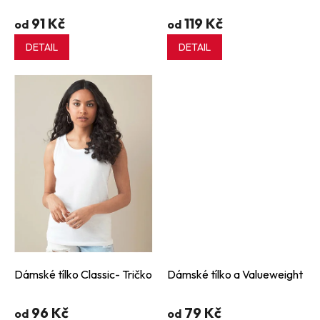
91 Kč
119 Kč
od
od
DETAIL
DETAIL
Dámské tílko Classic- Tričko
Dámské tílko a Valueweight
96 Kč
79 Kč
od
od