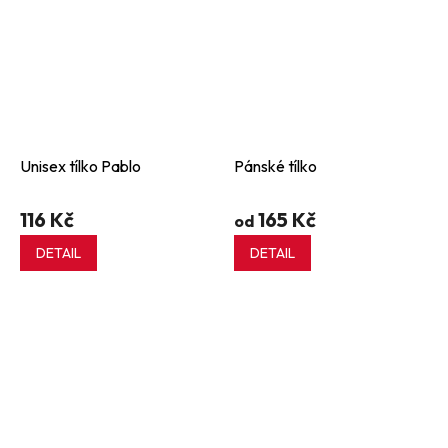
Unisex tílko Pablo
Pánské tílko
116 Kč
165 Kč
od
DETAIL
DETAIL