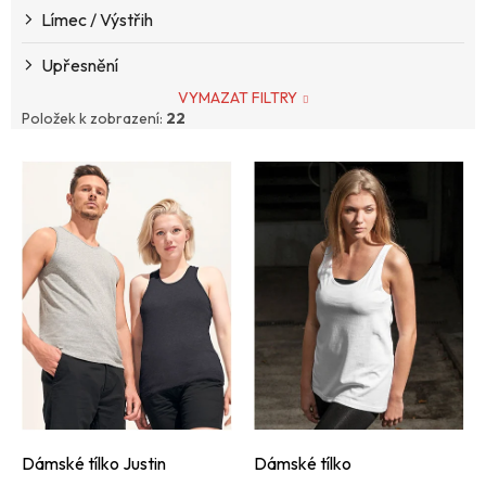
Límec / Výstřih
Upřesnění
VYMAZAT FILTRY
Položek k zobrazení:
22
V
ý
p
i
s
p
r
o
d
u
k
t
ů
Dámské tílko Justin
Dámské tílko