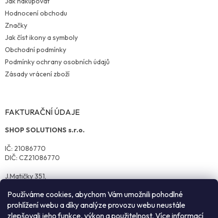
Jak nakupovat
Hodnocení obchodu
Značky
Jak číst ikony a symboly
Obchodní podmínky
Podmínky ochrany osobních údajů
Zásady vrácení zboží
FAKTURAČNÍ ÚDAJE
SHOP SOLUTIONS s.r.o.
IČ: 21086770
DIČ: CZ21086770
J.Matičky 351,
570 01 Litomyšl
Používáme cookies, abychom Vám umožnili pohodlné
prohlížení webu a díky analýze provozu webu neustále
zlepšovali jeho funkce, výkon a použitelnost. Více informací