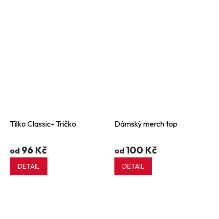
Tílko Classic- Tričko
Dámský merch top
96 Kč
100 Kč
od
od
DETAIL
DETAIL