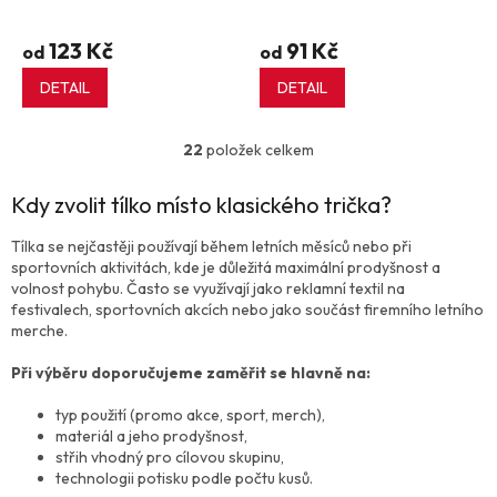
123 Kč
91 Kč
od
od
DETAIL
DETAIL
22
položek celkem
O
v
l
Kdy zvolit tílko místo klasického trička?
á
d
Tílka se nejčastěji používají během letních měsíců nebo při
a
sportovních aktivitách, kde je důležitá maximální prodyšnost a
c
volnost pohybu. Často se využívají jako reklamní textil na
í
festivalech, sportovních akcích nebo jako součást firemního letního
p
merche.
r
v
Při výběru doporučujeme zaměřit se hlavně na:
k
y
typ použití (promo akce, sport, merch),
v
materiál a jeho prodyšnost,
ý
střih vhodný pro cílovou skupinu,
p
technologii potisku podle počtu kusů.
i