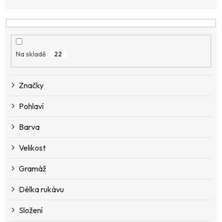
z
e
n
í
p
Na skladě
22
r
o
d
Značky
u
k
Pohlaví
t
ů
Barva
Velikost
Gramáž
Délka rukávu
Složení