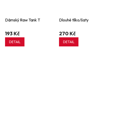
Dámský Raw Tank T
Dlouhé tílko/šaty
193 Kč
270 Kč
DETAIL
DETAIL