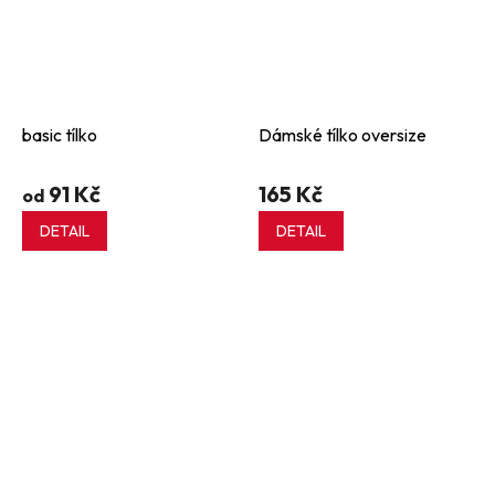
basic tílko
Dámské tílko oversize
91 Kč
165 Kč
od
DETAIL
DETAIL