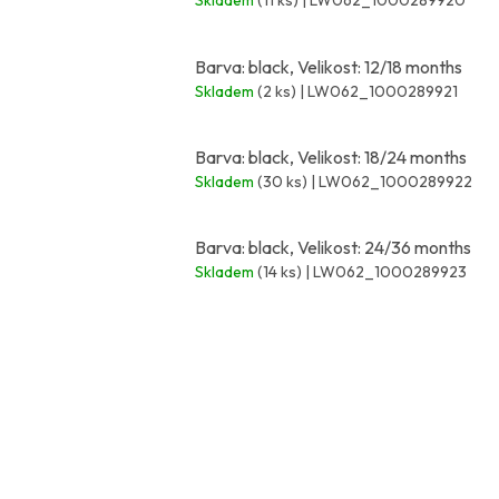
Skladem
(11 ks)
| LW062_1000289920
Barva: black, Velikost: 12/18 months
Skladem
(2 ks)
| LW062_1000289921
Barva: black, Velikost: 18/24 months
Skladem
(30 ks)
| LW062_1000289922
Barva: black, Velikost: 24/36 months
Skladem
(14 ks)
| LW062_1000289923
Z
á
p
a
t
í