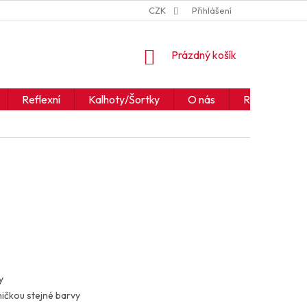
ZNAČKY
JAK ČÍST IKONY A SYMBOLY
CZK
Přihlášení
OBCHODNÍ PODM
NÁKUPNÍ
Prázdný košík
KOŠÍK
Reflexní
Kalhoty/Šortky
O nás
Realizace
y
ničkou stejné barvy