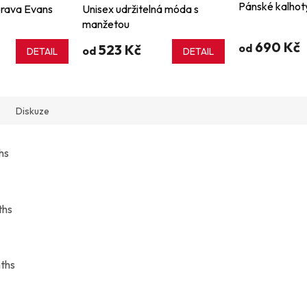
Pánské kalhot
rava Evans
Unisex udržitelná móda s
manžetou
690 Kč
523 Kč
od
od
DETAIL
DETAIL
Diskuze
hs
ths
nths