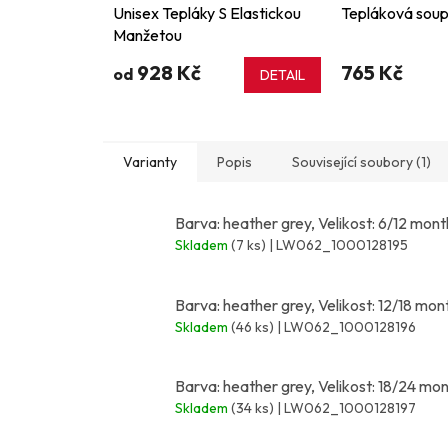
Unisex Tepláky S Elastickou
Tepláková soup
Manžetou
928 Kč
765 Kč
od
DETAIL
Varianty
Popis
Související soubory (1)
Barva: heather grey, Velikost: 6/12 mont
Skladem
(7 ks)
| LW062_1000128195
Barva: heather grey, Velikost: 12/18 mon
Skladem
(46 ks)
| LW062_1000128196
Barva: heather grey, Velikost: 18/24 mo
Skladem
(34 ks)
| LW062_1000128197