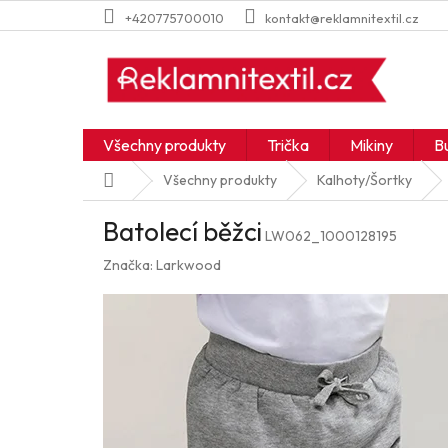
Přejít
+420775700010
kontakt@reklamnitextil.cz
na
obsah
Všechny produkty
Trička
Mikiny
B
Domů
Všechny produkty
Kalhoty/Šortky
Batolecí běžci
LW062_1000128195
Značka:
Larkwood