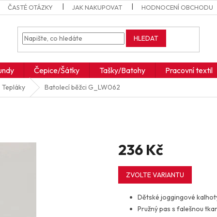
ČASTÉ OTÁZKY
JAK NAKUPOVAT
HODNOCENÍ OBCHODU
HLEDAT
undy
Čepice/Šátky
Tašky/Batohy
Pracovní textil
Tepláky
Batolecí běžci
G_LW062
236 Kč
Měrná
cena:
ZVOLTE VARIANTU
Dětské joggingové kalhot
Pružný pas s falešnou tka