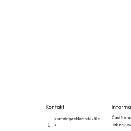
Kontakt
Informa
Časté otá
kontakt
@
reklamnitextil.c
z
Jak nakup