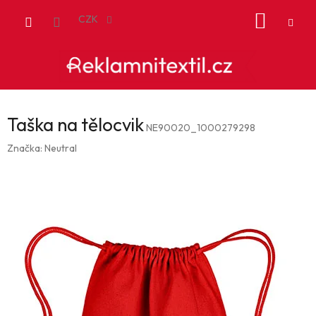
Přejít
NÁKUP
na
CZK
obsah
KOŠÍK
Taška na tělocvik
NE90020_1000279298
Značka:
Neutral