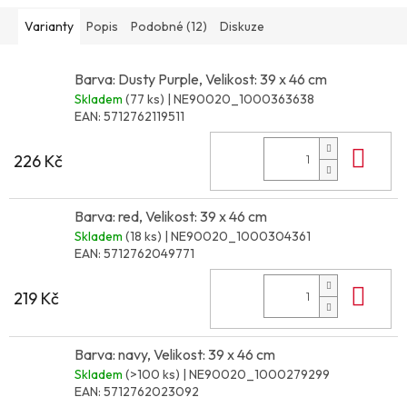
Varianty
Popis
Podobné (12)
Diskuze
Barva: Dusty Purple, Velikost: 39 x 46 cm
Skladem
(77 ks)
| NE90020_1000363638
EAN:
5712762119511
Do 
226 Kč
Barva: red, Velikost: 39 x 46 cm
Skladem
(18 ks)
| NE90020_1000304361
EAN:
5712762049771
Do 
219 Kč
Barva: navy, Velikost: 39 x 46 cm
Skladem
(>100 ks)
| NE90020_1000279299
EAN:
5712762023092