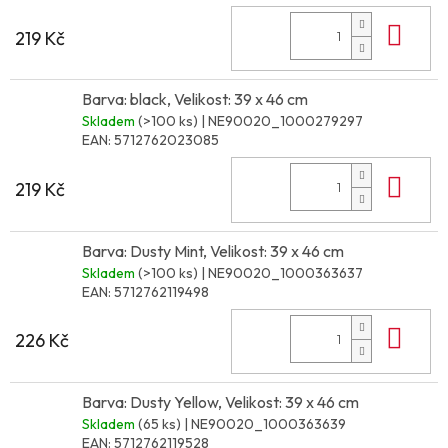
Do 
219 Kč
Barva: black, Velikost: 39 x 46 cm
Skladem
(>100 ks)
| NE90020_1000279297
EAN:
5712762023085
Do 
219 Kč
Barva: Dusty Mint, Velikost: 39 x 46 cm
Skladem
(>100 ks)
| NE90020_1000363637
EAN:
5712762119498
Do 
226 Kč
Barva: Dusty Yellow, Velikost: 39 x 46 cm
Skladem
(65 ks)
| NE90020_1000363639
EAN:
5712762119528