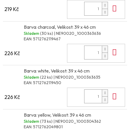
Do 
219 Kč
Barva: charcoal, Velikost: 39 x 46 cm
Skladem
(30 ks)
| NE90020_1000363636
EAN:
5712762119467
Do 
226 Kč
Barva: white, Velikost: 39 x 46 cm
Skladem
(22 ks)
| NE90020_1000363635
EAN:
5712762119450
Do 
226 Kč
Barva: yellow, Velikost: 39 x 46 cm
Skladem
(73 ks)
| NE90020_1000304362
EAN:
5712762049801