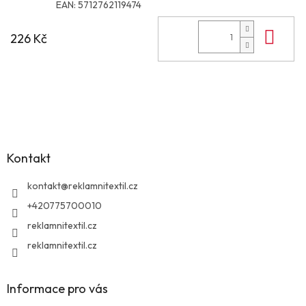
EAN:
5712762119474
Do 
226 Kč
Z
á
p
a
Kontakt
t
í
kontakt
@
reklamnitextil.cz
+420775700010
reklamnitextil.cz
reklamnitextil.cz
Informace pro vás