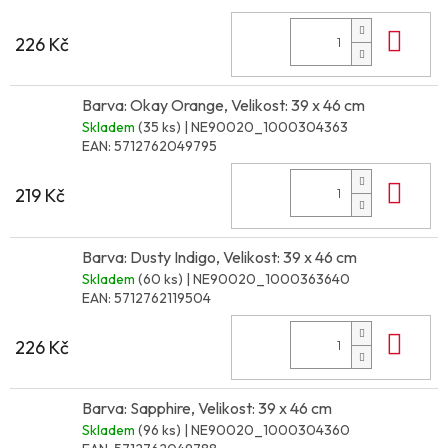
Do 
226 Kč
Barva: Okay Orange, Velikost: 39 x 46 cm
Skladem
(35 ks)
| NE90020_1000304363
EAN:
5712762049795
Do 
219 Kč
Barva: Dusty Indigo, Velikost: 39 x 46 cm
Skladem
(60 ks)
| NE90020_1000363640
EAN:
5712762119504
Do 
226 Kč
Barva: Sapphire, Velikost: 39 x 46 cm
Skladem
(96 ks)
| NE90020_1000304360