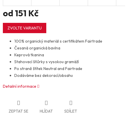
od
151 Kč
Měrná
cena:
ZVOLTE VARIANTU
100% organický materiál s certifikátem Fairtrade
Česaná organická bavlna
Keprová tkanina
Stahovací šňůrky s vysokou gramáží
Po straně štítek Neutral and Fairtrade
Dodáváme bez dekorací/obsahu
Detailní informace
ZEPTAT SE
HLÍDAT
SDÍLET