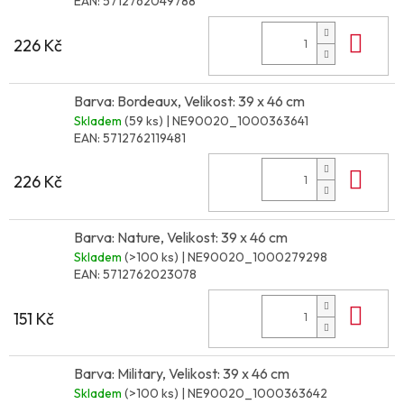
EAN:
5712762049788
Do 
226 Kč
Barva: Bordeaux, Velikost: 39 x 46 cm
Skladem
(59 ks)
| NE90020_1000363641
EAN:
5712762119481
Do 
226 Kč
Barva: Nature, Velikost: 39 x 46 cm
Skladem
(>100 ks)
| NE90020_1000279298
EAN:
5712762023078
Do 
151 Kč
Barva: Military, Velikost: 39 x 46 cm
Skladem
(>100 ks)
| NE90020_1000363642