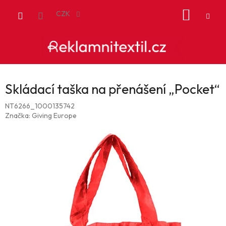
Přejít
NÁKUP
na
CZK
obsah
KOŠÍK
Skládací taška na přenášení „Pocket“
NT6266_1000135742
Značka:
Giving Europe