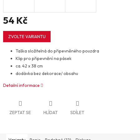
54 Kč
Měrná
cena:
ZVOLTE VARIANTU
Taška složitelná do připevněného pouzdra
Klip pro připevnění na pásek
ca. 42 x 38 cm
dodávka bez dekorace/ obsahu
Detailní informace
ZEPTAT SE
HLÍDAT
SDÍLET
Varianty
Popis
Podobné (12)
Diskuze