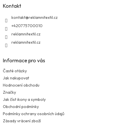
a
Kontakt
t
í
kontakt
@
reklamnitextil.cz
+420775700010
reklamnitextil.cz
reklamnitextil.cz
Informace pro vás
Časté otázky
Jak nakupovat
Hodnocení obchodu
Značky
Jak číst ikony a symboly
Obchodní podmínky
Podmínky ochrany osobních údajů
Zásady vrácení zboží