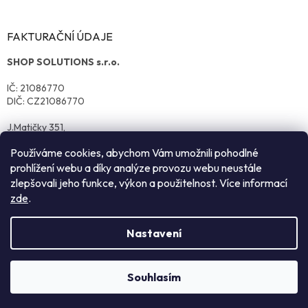
FAKTURAČNÍ ÚDAJE
SHOP SOLUTIONS s.r.o.
IČ: 21086770
DIČ: CZ21086770
J.Matičky 351,
570 01 Litomyšl
Používáme cookies, abychom Vám umožnili pohodlné
prohlížení webu a díky analýze provozu webu neustále
zlepšovali jeho funkce, výkon a použitelnost. Více informací
zde
.
Nastavení
Vytvořil Shoptet
Souhlasím
Copyright 2026
reklamnitextil.cz
. Všechna práva vyhrazena.
NEZÁVAZNÁ POPTÁVKA