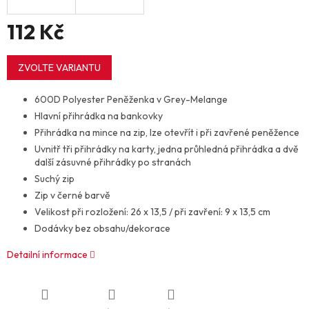
112 Kč
Měrná
cena:
ZVOLTE VARIANTU
600D Polyester Peněženka v Grey-Melange
Hlavní přihrádka na bankovky
Přihrádka na mince na zip, lze otevřít i při zavřené peněžence
Uvnitř tři přihrádky na karty, jedna průhledná přihrádka a dvě
další zásuvné přihrádky po stranách
Suchý zip
Zip v černé barvě
Velikost při rozložení: 26 x 13,5 / při zavření: 9 x 13,5 cm
Dodávky bez obsahu/dekorace
Detailní informace