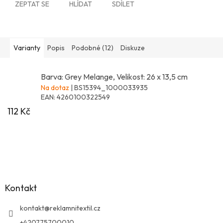
ZEPTAT SE
HLÍDAT
SDÍLET
Varianty
Popis
Podobné (12)
Diskuze
Barva: Grey Melange, Velikost: 26 x 13,5 cm
Na dotaz
| BS15394_1000033935
EAN:
4260100322549
112 Kč
Z
á
p
a
Kontakt
t
í
kontakt
@
reklamnitextil.cz
+420775700010