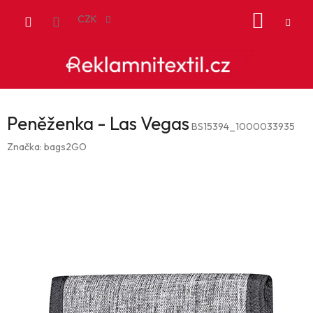
Přejít
NÁKUP
na
CZK
obsah
KOŠÍK
Peněženka - Las Vegas
BS15394_1000033935
Značka:
bags2GO