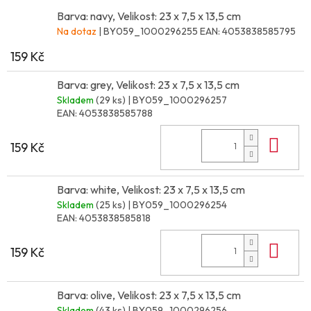
Barva: navy, Velikost: 23 x 7,5 x 13,5 cm
Na dotaz
| BY059_1000296255
EAN:
4053838585795
159 Kč
Barva: grey, Velikost: 23 x 7,5 x 13,5 cm
Skladem
(29 ks)
| BY059_1000296257
EAN:
4053838585788
Do 
159 Kč
Barva: white, Velikost: 23 x 7,5 x 13,5 cm
Skladem
(25 ks)
| BY059_1000296254
EAN:
4053838585818
Do 
159 Kč
Barva: olive, Velikost: 23 x 7,5 x 13,5 cm
Skladem
(43 ks)
| BY059_1000296256