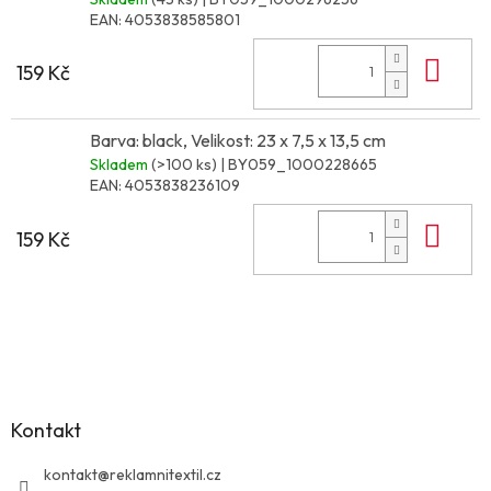
EAN:
4053838585801
Do 
159 Kč
Barva: black, Velikost: 23 x 7,5 x 13,5 cm
Skladem
(>100 ks)
| BY059_1000228665
EAN:
4053838236109
Do 
159 Kč
Z
á
p
a
Kontakt
t
í
kontakt
@
reklamnitextil.cz