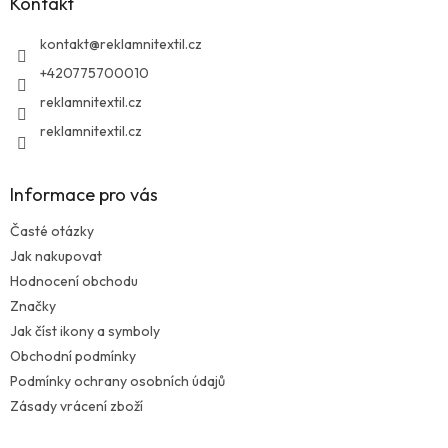
Kontakt
t
í
kontakt
@
reklamnitextil.cz
+420775700010
reklamnitextil.cz
reklamnitextil.cz
Informace pro vás
Časté otázky
Jak nakupovat
Hodnocení obchodu
Značky
Jak číst ikony a symboly
Obchodní podmínky
Podmínky ochrany osobních údajů
Zásady vrácení zboží