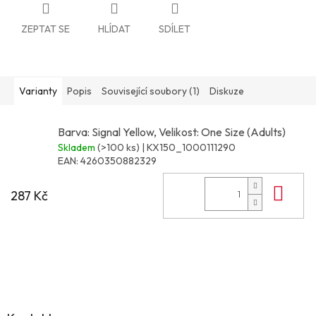
ZEPTAT SE
HLÍDAT
SDÍLET
Varianty
Popis
Související soubory (1)
Diskuze
Barva: Signal Yellow, Velikost: One Size (Adults)
Skladem
(>100 ks)
| KX150_1000111290
EAN:
4260350882329
Do 
287 Kč
Z
á
p
a