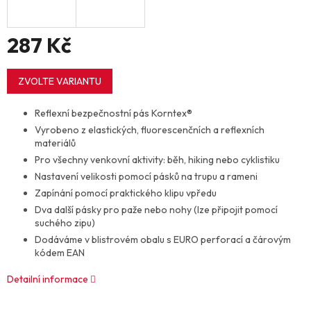
287 Kč
Měrná
cena:
ZVOLTE VARIANTU
Reflexní bezpečnostní pás Korntex®
Vyrobeno z elastických, fluorescenčních a reflexních
materiálů
Pro všechny venkovní aktivity: běh, hiking nebo cyklistiku
Nastavení velikosti pomocí pásků na trupu a rameni
Zapínání pomocí praktického klipu vpředu
Dva další pásky pro paže nebo nohy (lze připojit pomocí
suchého zipu)
Dodáváme v blistrovém obalu s EURO perforací a čárovým
kódem EAN
Detailní informace