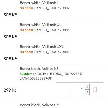
Barva: white, Velikost: L
Na dotaz
| BY080_1000390882
308 Kč
Barva: white, Velikost: XL
Na dotaz
| BY080_1000390883
308 Kč
Barva: white, Velikost: XXL
Na dotaz
| BY080_1000390884
308 Kč
Barva: black, Velikost: S
Skladem
(>100 ks)
| BY080_1000228817
EAN:
4053838239681
Do 
299 Kč
Barva: black, Velikost: M