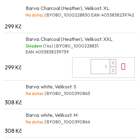
Barva: Charcoal (Heather), Velikost: XL
Na dotaz
| BY080_1000228830
EAN:
4053838239742
299 Kč
Barva: Charcoal (Heather), Velikost: XXL
Skladem
(1 ks)
| BY080_1000228831
EAN:
4053838239759
Do 
299 Kč
Barva: white, Velikost: S
Na dotaz
| BY080_1000390865
308 Kč
Barva: white, Velikost: M
Na dotaz
| BY080_1000390866
308 Kč