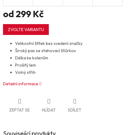
od
299 Kč
Měrná
cena:
ZVOLTE VARIANTU
Velikostní štítek bez uvedení značky
Široký pas se stahovací šňůrkou
Délka ke kolenům
Prošitý lem
Volný střih
Detailní informace
ZEPTAT SE
HLÍDAT
SDÍLET
Související produkty