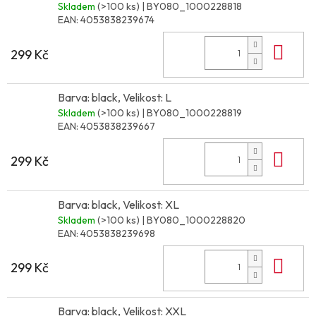
Skladem
(>100 ks)
| BY080_1000228818
EAN:
4053838239674
Do 
299 Kč
Barva: black, Velikost: L
Skladem
(>100 ks)
| BY080_1000228819
EAN:
4053838239667
Do 
299 Kč
Barva: black, Velikost: XL
Skladem
(>100 ks)
| BY080_1000228820
EAN:
4053838239698
Do 
299 Kč
Barva: black, Velikost: XXL