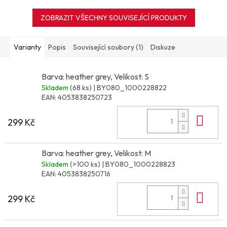
ZOBRAZIT VŠECHNY SOUVISEJÍCÍ PRODUKTY
Varianty
Popis
Související soubory (1)
Diskuze
Barva: heather grey, Velikost: S
Skladem
(68 ks)
| BY080_1000228822
EAN:
4053838250723
Do 
299 Kč
Barva: heather grey, Velikost: M
Skladem
(>100 ks)
| BY080_1000228823
EAN:
4053838250716
Do 
299 Kč