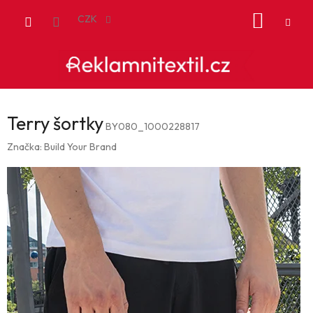
Přejít
NÁKUP
na
CZK
obsah
KOŠÍK
Terry šortky
BY080_1000228817
Značka:
Build Your Brand