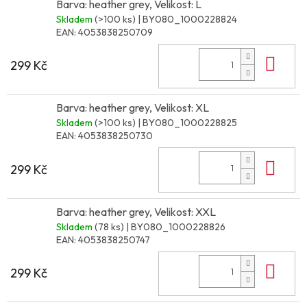
Barva: heather grey, Velikost: L
Skladem
(>100 ks)
| BY080_1000228824
EAN:
4053838250709
Do 
299 Kč
Barva: heather grey, Velikost: XL
Skladem
(>100 ks)
| BY080_1000228825
EAN:
4053838250730
Do 
299 Kč
Barva: heather grey, Velikost: XXL
Skladem
(78 ks)
| BY080_1000228826
EAN:
4053838250747
Do 
299 Kč