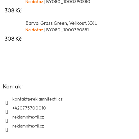
Na dotaz
| BY080_1000390880
308 Kč
Barva: Grass Green, Velikost: XXL
Na dotaz
| BY080_1000390881
308 Kč
Z
á
p
a
Kontakt
t
í
kontakt
@
reklamnitextil.cz
+420775700010
reklamnitextil.cz
reklamnitextil.cz