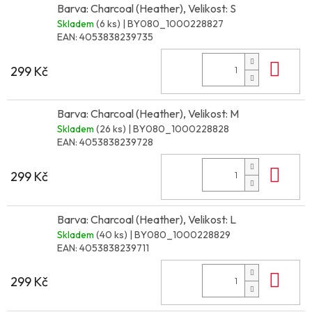
Barva: Charcoal (Heather), Velikost: S
Skladem
(6 ks)
| BY080_1000228827
EAN:
4053838239735
Do 
299 Kč
Barva: Charcoal (Heather), Velikost: M
Skladem
(26 ks)
| BY080_1000228828
EAN:
4053838239728
Do 
299 Kč
Barva: Charcoal (Heather), Velikost: L
Skladem
(40 ks)
| BY080_1000228829
EAN:
4053838239711
Do 
299 Kč