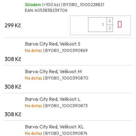
Skladem
(>100 ks)
| BY080_1000228821
EAN:
4053838239704
Do 
299 Kč
Barva: City Red, Velikost: S
Na dotaz
| BY080_1000390869
308 Kč
Barva: City Red, Velikost: M
Na dotaz
| BY080_1000390870
308 Kč
Barva: City Red, Velikost: L
Na dotaz
| BY080_1000390873
308 Kč
Barva: City Red, Velikost: XL
Na dotaz
| BY080_1000390874