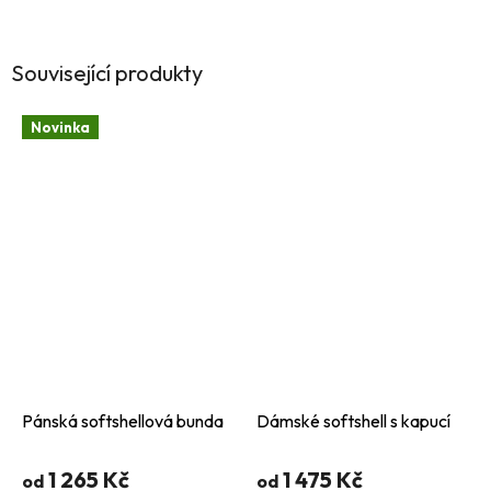
Související produkty
Novinka
Pánská softshellová bunda
Dámské softshell s kapucí
1 265 Kč
1 475 Kč
od
od