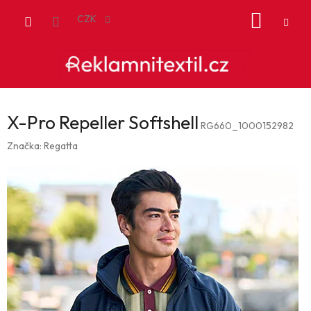
Přejít
NÁKUP
na
CZK
obsah
KOŠÍK
X-Pro Repeller Softshell
RG660_1000152982
Značka:
Regatta