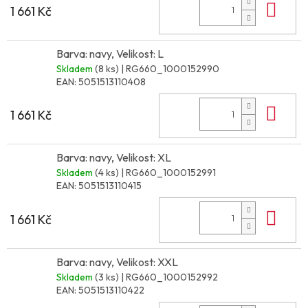
Do 
1 661 Kč
Barva: navy, Velikost: L
Skladem
(8 ks)
| RG660_1000152990
EAN:
5051513110408
Do 
1 661 Kč
Barva: navy, Velikost: XL
Skladem
(4 ks)
| RG660_1000152991
EAN:
5051513110415
Do 
1 661 Kč
Barva: navy, Velikost: XXL
Skladem
(3 ks)
| RG660_1000152992
EAN:
5051513110422