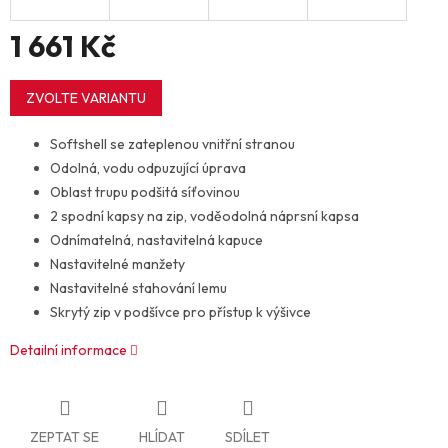
1 661 Kč
Měrná
cena:
ZVOLTE VARIANTU
Softshell se zateplenou vnitřní stranou
Odolná, vodu odpuzující úprava
Oblast trupu podšitá síťovinou
2 spodní kapsy na zip, voděodolná náprsní kapsa
Odnímatelná, nastavitelná kapuce
Nastavitelné manžety
Nastavitelné stahování lemu
Skrytý zip v podšívce pro přístup k výšivce
Detailní informace
ZEPTAT SE
HLÍDAT
SDÍLET