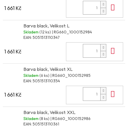
Do 
1 661 Kč
Barva: black, Velikost: L
Skladem
(12 ks)
| RG660_1000152984
EAN:
5051513110347
Do 
1 661 Kč
Barva: black, Velikost: XL
Skladem
(6 ks)
| RG660_1000152985
EAN:
5051513110354
Do 
1 661 Kč
Barva: black, Velikost: XXL
Skladem
(8 ks)
| RG660_1000152986
EAN:
5051513110361