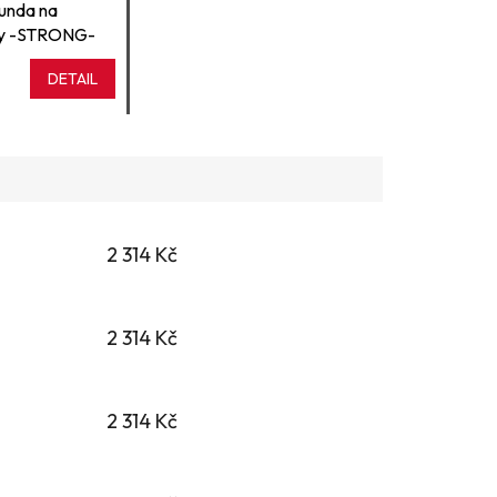
bunda na
vy -STRONG-
DETAIL
2 314 Kč
2 314 Kč
2 314 Kč