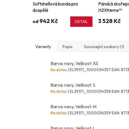
Softshellová bunda pro
Pánská skořepi
dospělé
H2Xtreme™
942 Kč
3 528 Kč
od
DETAIL
Varianty
Popis
Související soubory (1)
Barva: navy, Velikost: XS
Na dotaz
| EL39311_1000054357
EAN:
871
Barva: navy, Velikost: S
Na dotaz
| EL39311_1000054358
EAN:
8713
Barva: navy, Velikost: M
Na dotaz
| EL39311_1000054359
EAN:
871
Barva: navy, Velikost: L