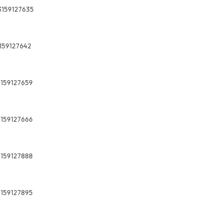
3159127635
159127642
3159127659
3159127666
3159127888
3159127895