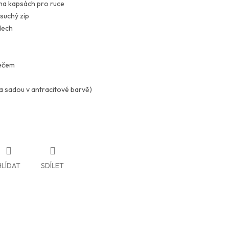
na kapsách pro ruce
suchý zip
dech
rečem
ra sadou v antracitové barvě)
HLÍDAT
SDÍLET