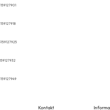
3159127901
3159127918
3159127925
159127932
3159127949
Kontakt
Informa