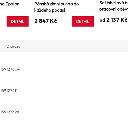
Softshellová 
na Epsilon
Pánská zimní bunda do
pracovní odě
každého počasí
2 137 Kč
2 847 Kč
od
DETAIL
DETAIL
Diskuze
3159127604
159127611
3159127628