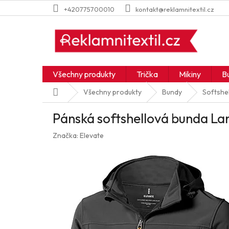
Přejít
+420775700010
kontakt@reklamnitextil.cz
na
obsah
Všechny produkty
Trička
Mikiny
B
Domů
Všechny produkty
Bundy
Softshel
Pánská softshellová bunda La
Značka:
Elevate