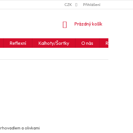
ZNAČKY
JAK ČÍST IKONY A SYMBOLY
CZK
Přihlášení
OBCHODNÍ PODM
NÁKUPNÍ
Prázdný košík
KOŠÍK
Reflexní
Kalhoty/Šortky
O nás
Realizace
rhovadlem a olivkami