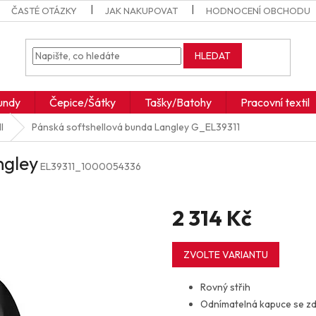
ČASTÉ OTÁZKY
JAK NAKUPOVAT
HODNOCENÍ OBCHODU
HLEDAT
undy
Čepice/Šátky
Tašky/Batohy
Pracovní textil
l
Pánská softshellová bunda Langley
G_EL39311
ngley
EL39311_1000054336
2 314 Kč
Měrná
cena:
ZVOLTE VARIANTU
Rovný střih
Odnímatelná kapuce se zd