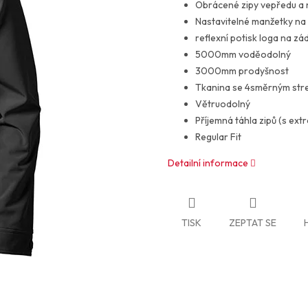
Obrácené zipy vepředu a 
Nastavitelné manžetky na 
reflexní potisk loga na zá
5000mm voděodolný
3000mm prodyšnost
Tkanina se 4směrným st
Větruodolný
Příjemná táhla zipů (s ext
Regular Fit
Detailní informace
TISK
ZEPTAT SE