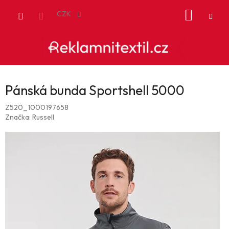
Přejít
NÁKUP
na
CZK
obsah
KOŠÍK
Pánská bunda Sportshell 5000
Z520_1000197658
Značka:
Russell