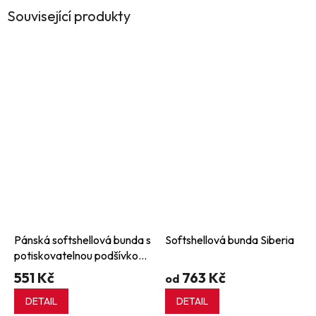
Související produkty
Pánská softshellová bunda s
Softshellová bunda Siberia
potiskovatelnou podšívkou
z recyklovaného fleecu
551 Kč
763 Kč
od
DETAIL
DETAIL