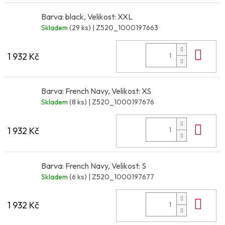
Barva: black, Velikost: XXL
Skladem
(29 ks)
| Z520_1000197663
Do 
1 932 Kč
Barva: French Navy, Velikost: XS
Skladem
(8 ks)
| Z520_1000197676
Do 
1 932 Kč
Barva: French Navy, Velikost: S
Skladem
(6 ks)
| Z520_1000197677
Do 
1 932 Kč