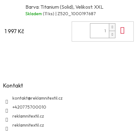
Barva: Titanium (Solid), Velikost: XXL
Skladem
(11 ks)
| Z520_1000197687
Do 
1 997 Kč
Z
á
p
a
Kontakt
t
í
kontakt
@
reklamnitextil.cz
+420775700010
reklamnitextil.cz
reklamnitextil.cz