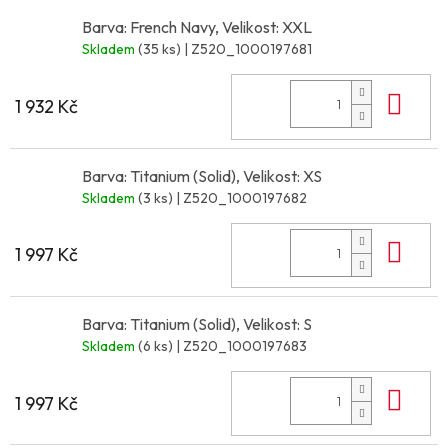
Barva: French Navy, Velikost: XXL
Skladem
(35 ks)
| Z520_1000197681
Do 
1 932 Kč
Barva: Titanium (Solid), Velikost: XS
Skladem
(3 ks)
| Z520_1000197682
Do 
1 997 Kč
Barva: Titanium (Solid), Velikost: S
Skladem
(6 ks)
| Z520_1000197683
Do 
1 997 Kč