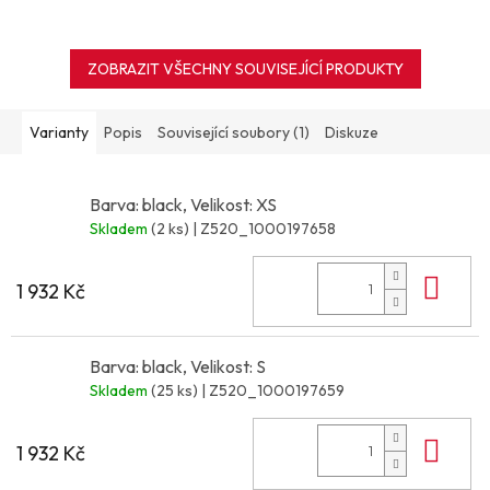
ZOBRAZIT VŠECHNY SOUVISEJÍCÍ PRODUKTY
Varianty
Popis
Související soubory (1)
Diskuze
Barva: black, Velikost: XS
Skladem
(2 ks)
| Z520_1000197658
Do 
1 932 Kč
Barva: black, Velikost: S
Skladem
(25 ks)
| Z520_1000197659
Do 
1 932 Kč