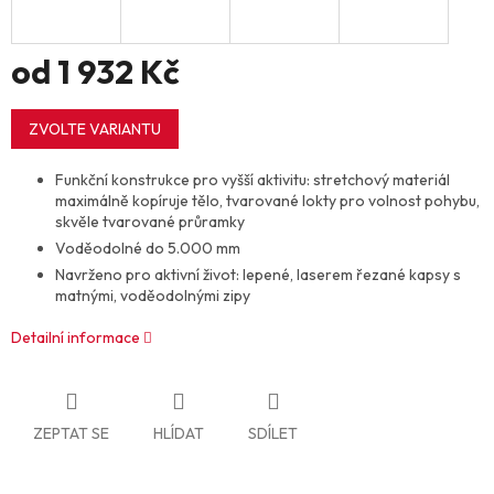
od
1 932 Kč
Měrná
cena:
ZVOLTE VARIANTU
Funkční konstrukce pro vyšší aktivitu: stretchový materiál
maximálně kopíruje tělo, tvarované lokty pro volnost pohybu,
skvěle tvarované průramky
Voděodolné do 5.000 mm
Navrženo pro aktivní život: lepené, laserem řezané kapsy s
matnými, voděodolnými zipy
Detailní informace
ZEPTAT SE
HLÍDAT
SDÍLET