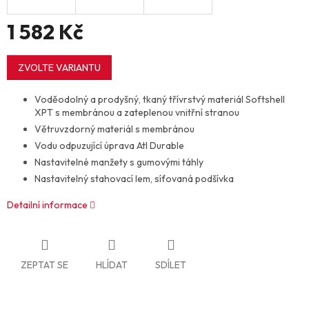
1 582 Kč
Měrná
cena:
ZVOLTE VARIANTU
Voděodolný a prodyšný, tkaný třívrstvý materiál Softshell
XPT s membránou a zateplenou vnitřní stranou
Větruvzdorný materiál s membránou
Vodu odpuzující úprava Atl Durable
Nastavitelné manžety s gumovými táhly
Nastavitelný stahovací lem, síťovaná podšívka
Detailní informace
ZEPTAT SE
HLÍDAT
SDÍLET