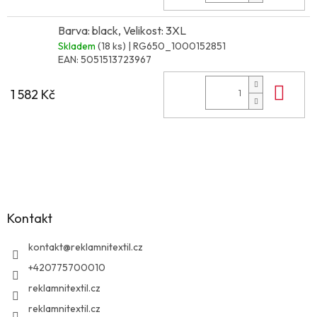
Barva: black, Velikost: 3XL
Skladem
(18 ks)
| RG650_1000152851
EAN:
5051513723967
Do 
1 582 Kč
Z
á
p
a
Kontakt
t
í
kontakt
@
reklamnitextil.cz
+420775700010
reklamnitextil.cz
reklamnitextil.cz