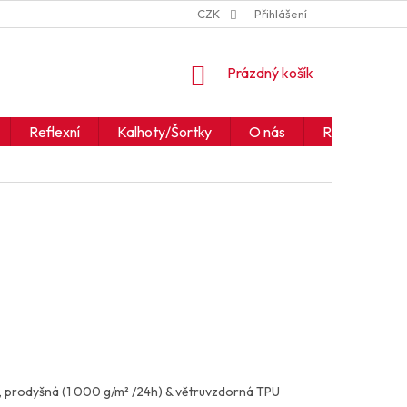
ZNAČKY
JAK ČÍST IKONY A SYMBOLY
CZK
Přihlášení
OBCHODNÍ PODM
NÁKUPNÍ
Prázdný košík
KOŠÍK
Reflexní
Kalhoty/Šortky
O nás
Realizace
prodyšná (1 000 g/m² /24h) & větruvzdorná TPU