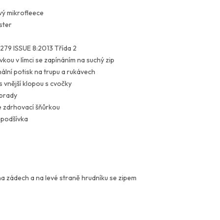
ový mikrofleece
ster
2
79 ISSUE 8:2013 Třída 2
kou v límci se zapínáním na suchý zip
ální potisk na trupu a rukávech
 vnější klopou s cvočky
 brady
e zdrhovací šňůrkou
 podšívka
 na zádech a na levé straně hrudníku se zipem