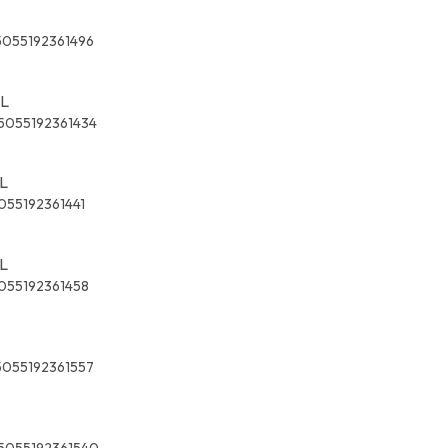
5055192361496
XL
5055192361434
XL
055192361441
XL
055192361458
5055192361557