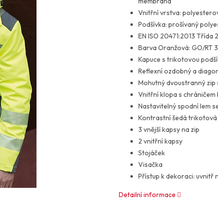
membrána
Vnitřní vrstva: polyester
Podšívka: prošívaný polye
EN ISO 20471:2013 Třída 
Barva Oranžová: GO/RT 32
Kapuce s trikotovou podšív
Reflexní ozdobný a diagon
Mohutný dvoustranný zip s
Vnitřní klopa s chráničem
Nastavitelný spodní lem s
Kontrastní šedá trikotová
3 vnější kapsy na zip
2 vnitřní kapsy
Stojáček
Visačka
Přístup k dekoraci: uvnitř
Detailní informace