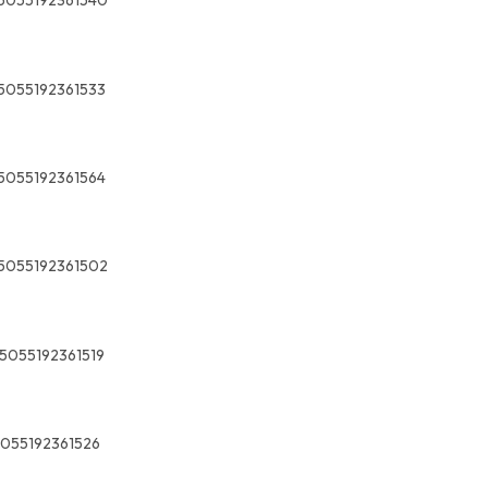
5055192361540
5055192361533
5055192361564
5055192361502
5055192361519
055192361526