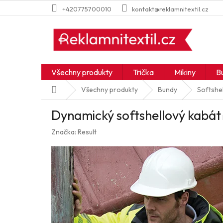
Přejít
+420775700010
kontakt@reklamnitextil.cz
na
obsah
Všechny produkty
Trička
Mikiny
B
Domů
Všechny produkty
Bundy
Softshel
Dynamický softshellový kabát
Značka:
Result