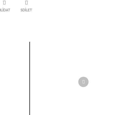
HLÍDAT
SDÍLET
Další
produkt