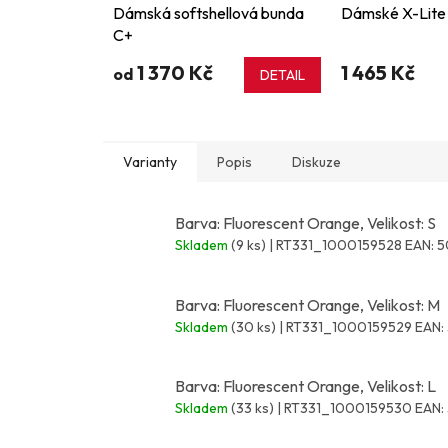
Dámská softshellová bunda
Dámské X-Lite 
C+
1 370 Kč
1 465 Kč
od
DETAIL
Varianty
Popis
Diskuze
Barva: Fluorescent Orange, Velikost: S
Skladem
(9 ks)
| RT331_1000159528
EAN:
5
Barva: Fluorescent Orange, Velikost: M
Skladem
(30 ks)
| RT331_1000159529
EAN:
Barva: Fluorescent Orange, Velikost: L
Skladem
(33 ks)
| RT331_1000159530
EAN: