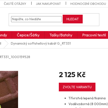
ČASTÉ OTÁZKY
JAK NAKUPOVAT
HODNOCENÍ OBCHODU
HLEDAT
undy
Čepice/Šátky
Tašky/Batohy
Pracovní textil
l
Dynamický softshellový kabát
G_RT331
RT331_1000159528
2 125 Kč
Měrná
cena:
ZVOLTE VARIANTU
Třívrstvá lepená tkanina
Voděvzdorná (8 000mm), 