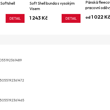
Pánská fleeco
Softshell
Soft Shell bunda s vysokým
pracovní odě
Visem
1 022 K
1 243 Kč
od
DETAIL
DETAIL
055192361489
5055192361472
5055192361465