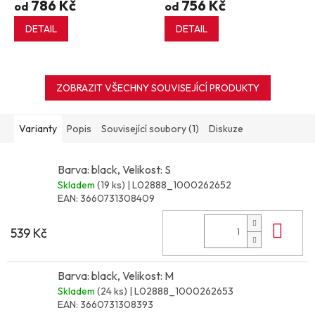
786 Kč
756 Kč
od
od
DETAIL
DETAIL
ZOBRAZIT VŠECHNY SOUVISEJÍCÍ PRODUKTY
Varianty
Popis
Související soubory (1)
Diskuze
Barva: black, Velikost: S
Skladem
(19 ks)
| L02888_1000262652
EAN:
3660731308409
Do 
539 Kč
Barva: black, Velikost: M
Skladem
(24 ks)
| L02888_1000262653
EAN:
3660731308393