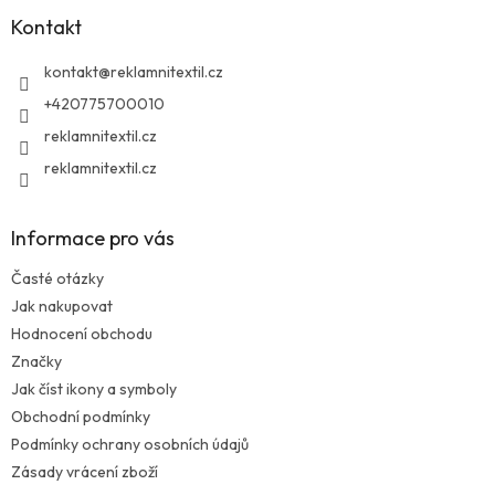
a
Kontakt
t
í
kontakt
@
reklamnitextil.cz
+420775700010
reklamnitextil.cz
reklamnitextil.cz
Informace pro vás
Časté otázky
Jak nakupovat
Hodnocení obchodu
Značky
Jak číst ikony a symboly
Obchodní podmínky
Podmínky ochrany osobních údajů
Zásady vrácení zboží