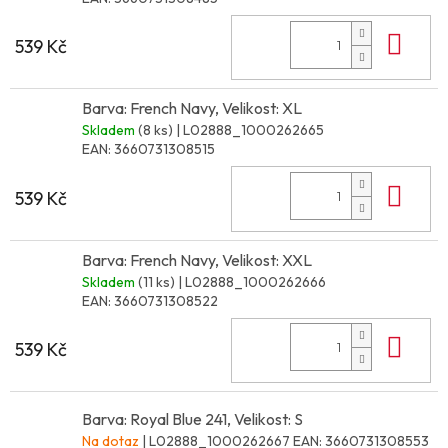
Do 
539 Kč
Barva: French Navy, Velikost: XL
Skladem
(8 ks)
| L02888_1000262665
EAN:
3660731308515
Do 
539 Kč
Barva: French Navy, Velikost: XXL
Skladem
(11 ks)
| L02888_1000262666
EAN:
3660731308522
Do 
539 Kč
Barva: Royal Blue 241, Velikost: S
Na dotaz
| L02888_1000262667
EAN:
3660731308553