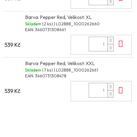
Barva: Pepper Red, Velikost: XL
Skladem
(2 ks)
| L02888_1000262660
EAN:
3660731308461
Do 
539 Kč
Barva: Pepper Red, Velikost: XXL
Skladem
(7 ks)
| L02888_1000262661
EAN:
3660731308478
Do 
539 Kč
Z
á
p