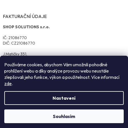
FAKTURAČNÍ ÚDAJE
SHOP SOLUTIONS s.r.o.
IČ: 21086770
DIČ: CZ21086770
J.Matičky 351,
570 01 Litomyšl
Používáme cookies, abychom Vám umožnili pohodlné
prohlížení webu a díky analýze provozu webu neustále
zlepšovali jeho funkce, výkon a použitelnost. Více informací
zde
.
Nastavení
Vytvořil Shoptet
Souhlasím
Copyright 2026
reklamnitextil.cz
. Všechna práva vyhrazena.
NEZÁVAZNÁ POPTÁVKA