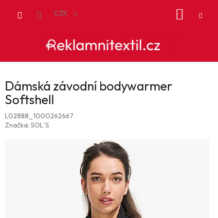
Přejít
NÁKUP
na
CZK
obsah
KOŠÍK
Dámská závodní bodywarmer
Softshell
L02888_1000262667
Značka:
SOL´S