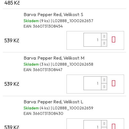
485 Kč
Barva: Pepper Red, Velikost: S
Skladem
(9 ks)
| L02888_1000262657
EAN:
3660731308454
Do 
539 Kč
Barva: Pepper Red, Velikost: M
Skladem
(3 ks)
| L02888_1000262658
EAN:
3660731308447
Do 
539 Kč
Barva: Pepper Red, Velikost: L
Skladem
(4 ks)
| L02888_1000262659
EAN:
3660731308430
Do 
539 Kč