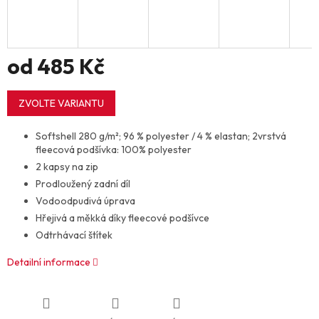
od
485 Kč
Měrná
cena:
ZVOLTE VARIANTU
Softshell 280 g/m²; 96 % polyester / 4 % elastan; 2vrstvá
fleecová podšívka: 100% polyester
2 kapsy na zip
Prodloužený zadní díl
Vodoodpudivá úprava
Hřejivá a měkká díky fleecové podšívce
Odtrhávací štítek
Detailní informace