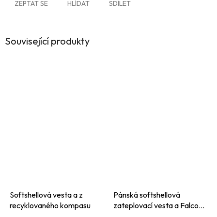
ZEPTAT SE
HLÍDAT
SDÍLET
Související produkty
Softshellová vesta a z
Pánská softshellová
recyklovaného kompasu
zateplovací vesta a Falcon
na zip