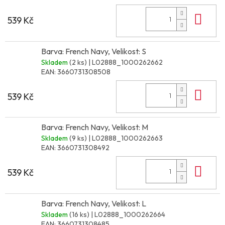
Do 
539 Kč
Barva: French Navy, Velikost: S
Skladem
(2 ks)
| L02888_1000262662
EAN:
3660731308508
Do 
539 Kč
Barva: French Navy, Velikost: M
Skladem
(9 ks)
| L02888_1000262663
EAN:
3660731308492
Do 
539 Kč
Barva: French Navy, Velikost: L
Skladem
(16 ks)
| L02888_1000262664
EAN:
3660731308485