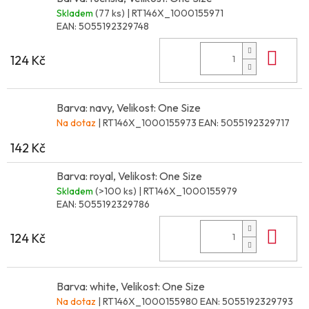
Skladem
(77 ks)
| RT146X_1000155971
EAN:
5055192329748
Do 
124 Kč
Barva: navy, Velikost: One Size
Na dotaz
| RT146X_1000155973
EAN:
5055192329717
142 Kč
Barva: royal, Velikost: One Size
Skladem
(>100 ks)
| RT146X_1000155979
EAN:
5055192329786
Do 
124 Kč
Barva: white, Velikost: One Size
Na dotaz
| RT146X_1000155980
EAN:
5055192329793