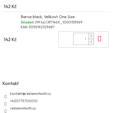
142 Kč
Barva: black, Velikost: One Size
Skladem
(99 ks)
| RT146X_1000155969
EAN:
5055192329687
Do 
142 Kč
Z
á
p
a
Kontakt
t
í
kontakt
@
reklamnitextil.cz
+420775700010
reklamnitextil.cz