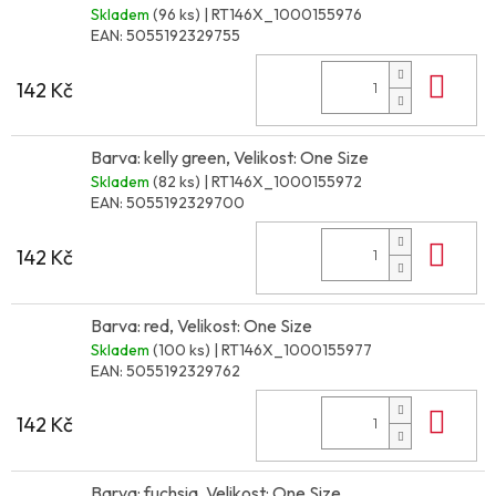
Skladem
(96 ks)
| RT146X_1000155976
EAN:
5055192329755
Do 
142 Kč
Barva: kelly green, Velikost: One Size
Skladem
(82 ks)
| RT146X_1000155972
EAN:
5055192329700
Do 
142 Kč
Barva: red, Velikost: One Size
Skladem
(100 ks)
| RT146X_1000155977
EAN:
5055192329762
Do 
142 Kč
Barva: fuchsia, Velikost: One Size