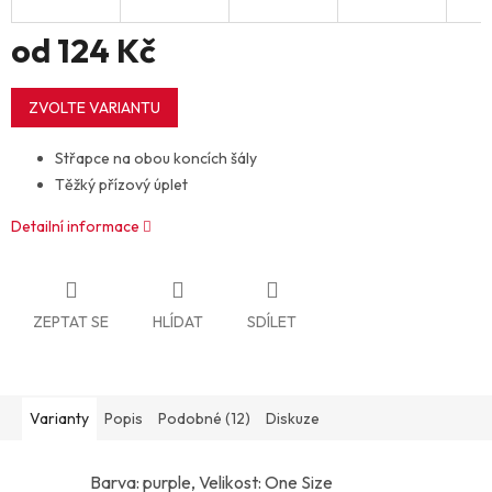
od
124 Kč
Měrná
cena:
ZVOLTE VARIANTU
Střapce na obou koncích šály
Těžký přízový úplet
Detailní informace
ZEPTAT SE
HLÍDAT
SDÍLET
Varianty
Popis
Podobné (12)
Diskuze
Barva: purple, Velikost: One Size