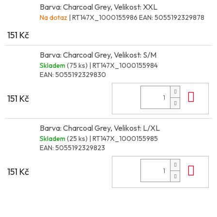
Barva: Charcoal Grey, Velikost: XXL
Na dotaz
| RT147X_1000155986
EAN:
5055192329878
151 Kč
Barva: Charcoal Grey, Velikost: S/M
Skladem
(75 ks)
| RT147X_1000155984
EAN:
5055192329830
Do 
151 Kč
Barva: Charcoal Grey, Velikost: L/XL
Skladem
(25 ks)
| RT147X_1000155985
EAN:
5055192329823
Do 
151 Kč
Z