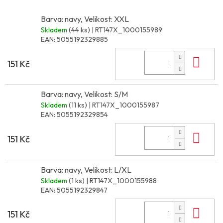
Barva: navy, Velikost: XXL
Skladem
(44 ks)
| RT147X_1000155989
EAN:
5055192329885
Do 
151 Kč
Barva: navy, Velikost: S/M
Skladem
(11 ks)
| RT147X_1000155987
EAN:
5055192329854
Do 
151 Kč
Barva: navy, Velikost: L/XL
Skladem
(1 ks)
| RT147X_1000155988
EAN:
5055192329847
Do 
151 Kč