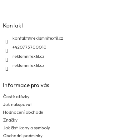
á
p
a
Kontakt
t
í
kontakt
@
reklamnitextil.cz
+420775700010
reklamnitextil.cz
reklamnitextil.cz
Informace pro vás
Časté otázky
Jak nakupovat
Hodnocení obchodu
Značky
Jak číst ikony a symboly
Obchodní podmínky