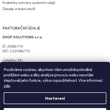
Podmínky ochrany osobních údajů
Zásady vrácení zboží
FAKTURAČNÍ ÚDAJE
SHOP SOLUTIONS s.r.o.
IČ: 21086770
DIČ: CZ21086770
J.Matičky 351,
570 01 Litomyšl
Používáme cookies, abychom Vám umožnili pohodlné
prohlížení webu a díky analýze provozu webu neustále
zlepšovali jeho funkce, výkon a použitelnost. Více informací
zde
.
Nastavení
Vytvořil Shoptet