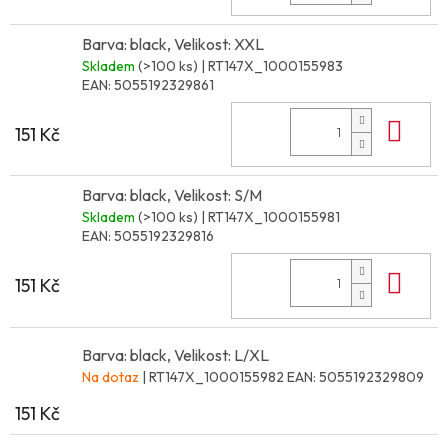
Barva: black, Velikost: XXL
Skladem
(>100 ks)
| RT147X_1000155983
EAN:
5055192329861
Do 
151 Kč
Barva: black, Velikost: S/M
Skladem
(>100 ks)
| RT147X_1000155981
EAN:
5055192329816
Do 
151 Kč
Barva: black, Velikost: L/XL
Na dotaz
| RT147X_1000155982
EAN:
5055192329809
151 Kč