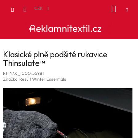
Přejít
NÁKUP
na
CZK
obsah
KOŠÍK
Klasické plně podšité rukavice
Thinsulate™
RT147X_1000155981
Značka:
Result Winter Essentials