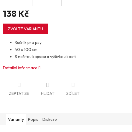
138 Kč
Měrná
cena:
ZVOLTE VARIANTU
Ručník pro psy
40 x 100 cm
S našitou kapsou a výšivkou kosti
Detailní informace
ZEPTAT SE
HLÍDAT
SDÍLET
Varianty
Popis
Diskuze