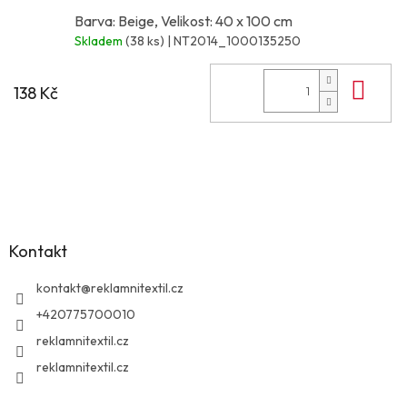
Barva: Beige, Velikost: 40 x 100 cm
Skladem
(38 ks)
| NT2014_1000135250
Do 
138 Kč
Z
á
p
a
Kontakt
t
í
kontakt
@
reklamnitextil.cz
+420775700010
reklamnitextil.cz
reklamnitextil.cz