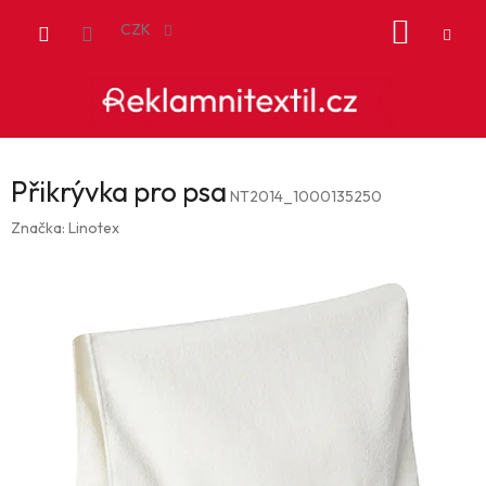
Přejít
NÁKUP
na
CZK
obsah
KOŠÍK
Přikrývka pro psa
NT2014_1000135250
Značka:
Linotex