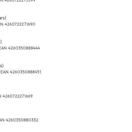
N:
4260722275599
ars)
N:
4260722271690
)
EAN:
4260350888444
s)
0
EAN:
4260350888451
:
4260722271669
AN:
4260350880332