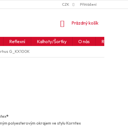
ZNAČKY
JAK ČÍST IKONY A SYMBOLY
CZK
Přihlášení
OBCHODNÍ PODM
NÁKUPNÍ
Prázdný košík
KOŠÍK
Reflexní
Kalhoty/Šortky
O nás
Realizace
arhus
G_KX100K
ntex®
rným polyesterovým okrajem ve stylu Korntex