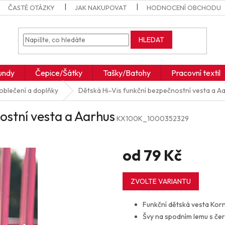
ČASTÉ OTÁZKY
JAK NAKUPOVAT
HODNOCENÍ OBCHODU
HLEDAT
undy
Čepice/Šátky
Tašky/Batohy
Pracovní textil
 oblečení a doplňky
Dětská Hi-Vis funkční bezpečnostní vesta a A
ostní vesta a Aarhus
KX100K_1000352329
od
79 Kč
Měrná
cena:
ZVOLTE VARIANTU
Funkční dětská vesta Kor
Švy na spodním lemu s če