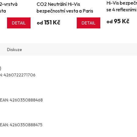
Hi-Vis bezpečn
2-vrstvá
CO2 Neutrální Hi-Vis
se 4 reflexními
sta
bezpečnostní vesta a Paris
Hannover
95 Kč
151 Kč
od
od
DETAIL
DETAIL
Diskuze
)
N:
4260722271706
EAN:
4260350888468
EAN:
4260350888475