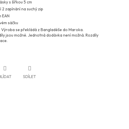
ásky s šířkou 5 cm
 2 zapínání na suchý zip
m EAN
ovém sáčku
. Výroba se překládá z Bangladéše do Maroka.
zdíly jsou možné. Jednotná dodávka není možná. Rozdíly
ace.
HLÍDAT
SDÍLET