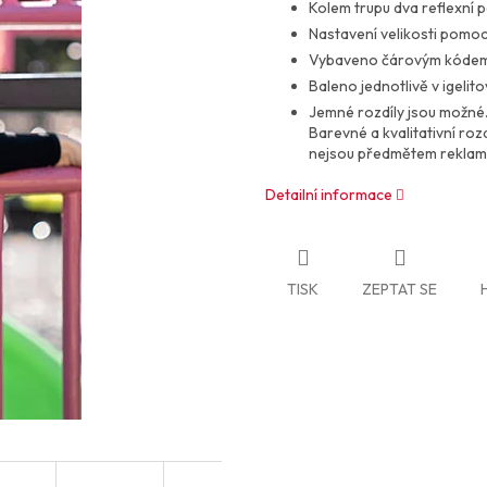
Kolem trupu dva reflexní p
Nastavení velikosti pomocí
Vybaveno čárovým kóde
Baleno jednotlivě v igelit
Jemné rozdíly jsou možné
Barevné a kvalitativní ro
nejsou předmětem reklam
Detailní informace
TISK
ZEPTAT SE