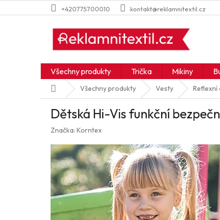
Přejít
+420775700010
kontakt@reklamnitextil.cz
na
obsah
Všechny produkty
Trička
Mikiny
B
Domů
Všechny produkty
Vesty
Reflexní
Dětská Hi-Vis funkční bezpečn
Značka:
Korntex