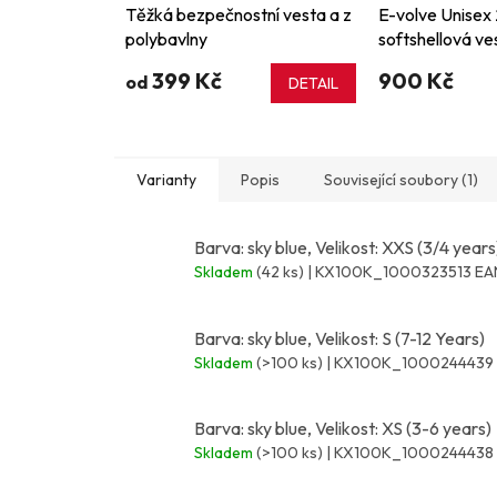
Těžká bezpečnostní vesta a z
E-volve Unisex 
polybavlny
softshellová ve
399 Kč
900 Kč
od
DETAIL
Varianty
Popis
Související soubory (1)
Barva: sky blue, Velikost: XXS (3/4 years
Skladem
(42 ks)
| KX100K_1000323513
EA
Barva: sky blue, Velikost: S (7-12 Years)
Skladem
(>100 ks)
| KX100K_1000244439
Barva: sky blue, Velikost: XS (3-6 years)
Skladem
(>100 ks)
| KX100K_1000244438