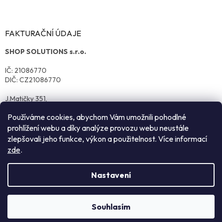
FAKTURAČNÍ ÚDAJE
SHOP SOLUTIONS s.r.o.
IČ: 21086770
DIČ: CZ21086770
J.Matičky 351,
570 01 Litomyšl
Používáme cookies, abychom Vám umožnili pohodlné
prohlížení webu a díky analýze provozu webu neustále
zlepšovali jeho funkce, výkon a použitelnost. Více informací
zde
.
Nastavení
Vytvořil Shoptet
Souhlasím
Copyright 2026
reklamnitextil.cz
. Všechna práva vyhrazena.
NEZÁVAZNÁ POPTÁVKA