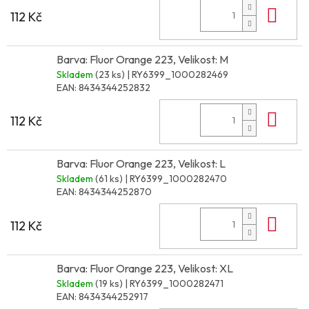
Do 
112 Kč
Barva: Fluor Orange 223, Velikost: M
Skladem
(23 ks)
| RY6399_1000282469
EAN:
8434344252832
Do 
112 Kč
Barva: Fluor Orange 223, Velikost: L
Skladem
(61 ks)
| RY6399_1000282470
EAN:
8434344252870
Do 
112 Kč
Barva: Fluor Orange 223, Velikost: XL
Skladem
(19 ks)
| RY6399_1000282471
EAN:
8434344252917