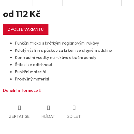
od
112 Kč
Měrná
cena:
ZVOLTE VARIANTU
Funkční tričko s krátkými raglánovými rukávy
Kulatý výstřih s páskou za krkem ve stejném odstínu
Kontrastní vsadky na rukávu a boční panely
Štítek lze odtrhnout
Funkční materiál
Prodyšný materiál
Detailní informace
ZEPTAT SE
HLÍDAT
SDÍLET