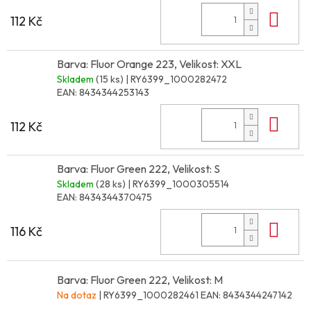
Do 
112 Kč
Barva: Fluor Orange 223, Velikost: XXL
Skladem
(15 ks)
| RY6399_1000282472
EAN:
8434344253143
Do 
112 Kč
Barva: Fluor Green 222, Velikost: S
Skladem
(28 ks)
| RY6399_1000305514
EAN:
8434344370475
Do 
116 Kč
Barva: Fluor Green 222, Velikost: M
Na dotaz
| RY6399_1000282461
EAN:
8434344247142