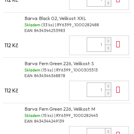
Barva: Black 02, Velikost: XXL
Skladem
(33 ks)
| RY6399_1000282488
EAN:
8434344253983
Do 
112 Kč
Barva: Fern Green 226, Velikost: S
Skladem
(15 ks)
| RY6399_1000305513
EAN:
8434344368878
Do 
112 Kč
Barva: Fern Green 226, Velikost: M
Skladem
(15 ks)
| RY6399_1000282445
EAN:
8434344249139