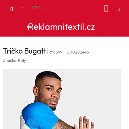
Přejít
NÁKUP
na
CZK
obsah
KOŠÍK
Tričko Bugatti
RY6399_1000282445
Značka:
Roly