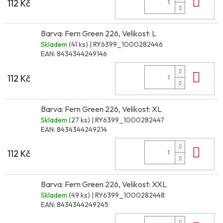
Do 
112 Kč
Barva: Fern Green 226, Velikost: L
Skladem
(41 ks)
| RY6399_1000282446
EAN:
8434344249146
Do 
112 Kč
Barva: Fern Green 226, Velikost: XL
Skladem
(27 ks)
| RY6399_1000282447
EAN:
8434344249214
Do 
112 Kč
Barva: Fern Green 226, Velikost: XXL
Skladem
(49 ks)
| RY6399_1000282448
EAN:
8434344249245