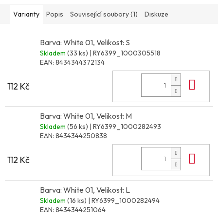
Varianty
Popis
Související soubory (1)
Diskuze
Barva: White 01, Velikost: S
Skladem
(33 ks)
| RY6399_1000305518
EAN:
8434344372134
Do 
112 Kč
Barva: White 01, Velikost: M
Skladem
(56 ks)
| RY6399_1000282493
EAN:
8434344250838
Do 
112 Kč
Barva: White 01, Velikost: L
Skladem
(16 ks)
| RY6399_1000282494
EAN:
8434344251064