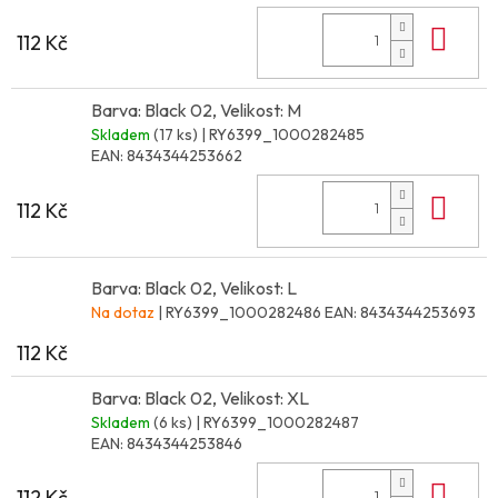
Do 
112 Kč
Barva: Black 02, Velikost: M
Skladem
(17 ks)
| RY6399_1000282485
EAN:
8434344253662
Do 
112 Kč
Barva: Black 02, Velikost: L
Na dotaz
| RY6399_1000282486
EAN:
8434344253693
112 Kč
Barva: Black 02, Velikost: XL
Skladem
(6 ks)
| RY6399_1000282487
EAN:
8434344253846
Do 
112 Kč