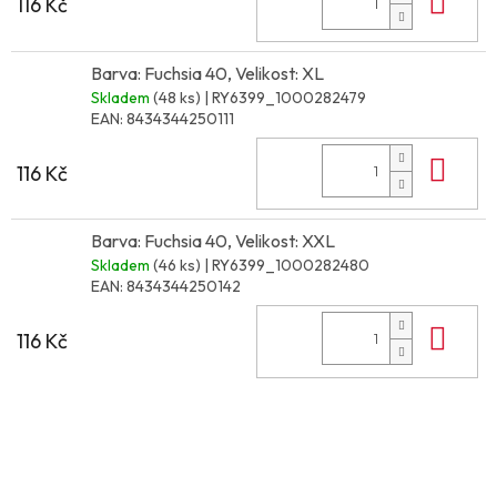
Do 
116 Kč
Barva: Fuchsia 40, Velikost: XL
Skladem
(48 ks)
| RY6399_1000282479
EAN:
8434344250111
Do 
116 Kč
Barva: Fuchsia 40, Velikost: XXL
Skladem
(46 ks)
| RY6399_1000282480
EAN:
8434344250142
Do 
116 Kč
Z
á
p