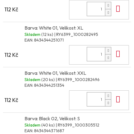
Do 
112 Kč
Barva: White 01, Velikost: XL
Skladem
(12 ks)
| RY6399_1000282495
EAN:
8434344251071
Do 
112 Kč
Barva: White 01, Velikost: XXL
Skladem
(20 ks)
| RY6399_1000282496
EAN:
8434344251354
Do 
112 Kč
Barva: Black 02, Velikost: S
Skladem
(40 ks)
| RY6399_1000305512
EAN:
8434344371687