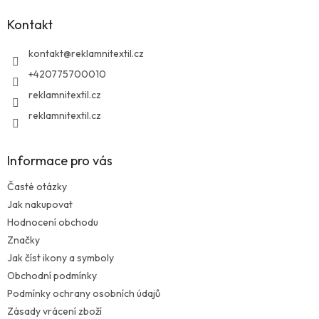
a
Kontakt
t
í
kontakt
@
reklamnitextil.cz
+420775700010
reklamnitextil.cz
reklamnitextil.cz
Informace pro vás
Časté otázky
Jak nakupovat
Hodnocení obchodu
Značky
Jak číst ikony a symboly
Obchodní podmínky
Podmínky ochrany osobních údajů
Zásady vrácení zboží