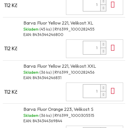
Do 
112 Kč
Barva: Fluor Yellow 221, Velikost: XL
Skladem
(45 ks)
| RY6399_1000282455
EAN:
8434344246800
Do 
112 Kč
Barva: Fluor Yellow 221, Velikost: XXL
Skladem
(36 ks)
| RY6399_1000282456
EAN:
8434344246831
Do 
112 Kč
Barva: Fluor Orange 223, Velikost: S
Skladem
(36 ks)
| RY6399_1000305515
EAN:
8434344369844