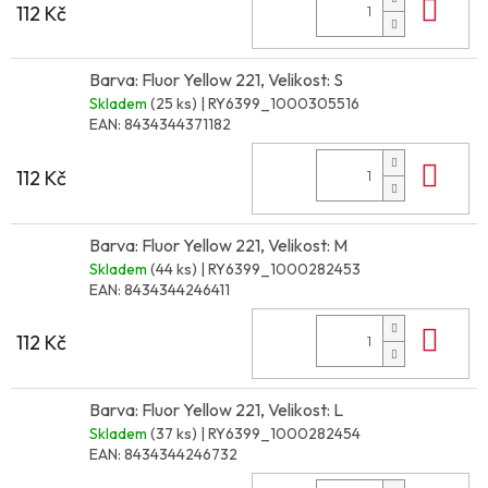
Do 
112 Kč
Barva: Fluor Yellow 221, Velikost: S
Skladem
(25 ks)
| RY6399_1000305516
EAN:
8434344371182
Do 
112 Kč
Barva: Fluor Yellow 221, Velikost: M
Skladem
(44 ks)
| RY6399_1000282453
EAN:
8434344246411
Do 
112 Kč
Barva: Fluor Yellow 221, Velikost: L
Skladem
(37 ks)
| RY6399_1000282454
EAN:
8434344246732