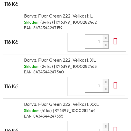
116 Kč
Barva: Fluor Green 222, Velikost: L
Skladem
(34 ks)
| RY6399_1000282462
EAN:
8434344247159
Do 
116 Kč
Barva: Fluor Green 222, Velikost: XL
Skladem
(24 ks)
| RY6399_1000282463
EAN:
8434344247340
Do 
116 Kč
Barva: Fluor Green 222, Velikost: XXL
Skladem
(41 ks)
| RY6399_1000282464
EAN:
8434344247555
Do 
116 Kč