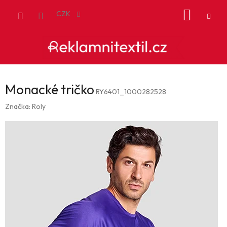
Přejít
NÁKUP
na
CZK
obsah
KOŠÍK
Monacké tričko
RY6401_1000282528
Značka:
Roly