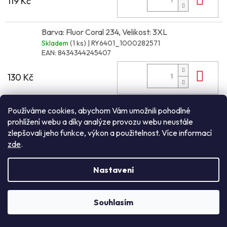
119 Kč
Barva: Fluor Coral 234, Velikost: 3XL
Skladem
(1 ks)
| RY6401_1000282571
EAN:
8434344245407
Do 
130 Kč
Barva: Mauve 63, Velikost: XS
Používáme cookies, abychom Vám umožnili pohodlné
Skladem
(6 ks)
| RY6401_1000282535
prohlížení webu a díky analýze provozu webu neustále
EAN:
8434344244219
zlepšovali jeho funkce, výkon a použitelnost. Více informací
zde
.
Do 
119 Kč
Nastavení
Barva: Mauve 63, Velikost: S
Skladem
(>100 ks)
| RY6401_1000282536
Souhlasím
NEZÁVAZNÁ POPTÁVKA
EAN:
8434344244257